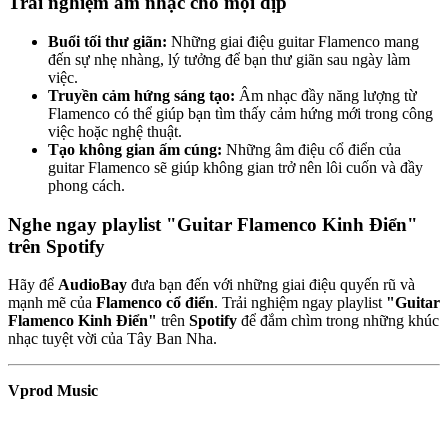
Trải nghiệm âm nhạc cho mọi dịp
Buổi tối thư giãn:
Những giai điệu guitar Flamenco mang
đến sự nhẹ nhàng, lý tưởng để bạn thư giãn sau ngày làm
việc.
Truyền cảm hứng sáng tạo:
Âm nhạc đầy năng lượng từ
Flamenco có thể giúp bạn tìm thấy cảm hứng mới trong công
việc hoặc nghệ thuật.
Tạo không gian ấm cúng:
Những âm điệu cổ điển của
guitar Flamenco sẽ giúp không gian trở nên lôi cuốn và đầy
phong cách.
Nghe ngay playlist "Guitar Flamenco Kinh Điển"
trên Spotify
Hãy để
AudioBay
đưa bạn đến với những giai điệu quyến rũ và
mạnh mẽ của
Flamenco cổ điển
. Trải nghiệm ngay playlist
"Guitar
Flamenco Kinh Điển"
trên
Spotify
để đắm chìm trong những khúc
nhạc tuyệt vời của Tây Ban Nha.
Vprod Music