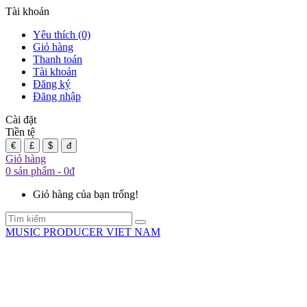
Tài khoản
Yêu thích (0)
Giỏ hàng
Thanh toán
Tài khoản
Đăng ký
Đăng nhập
Cài đặt
Tiền tệ
€
£
$
đ
Giỏ hàng
0 sản phẩm - 0đ
Giỏ hàng của bạn trống!
MUSIC PRODUCER VIET NAM