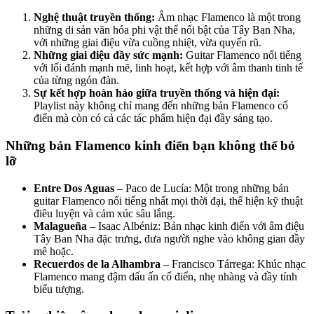
Nghệ thuật truyền thống:
Âm nhạc Flamenco là một trong
những di sản văn hóa phi vật thể nổi bật của Tây Ban Nha,
với những giai điệu vừa cuồng nhiệt, vừa quyến rũ.
Những giai điệu đầy sức mạnh:
Guitar Flamenco nổi tiếng
với lối đánh mạnh mẽ, linh hoạt, kết hợp với âm thanh tinh tế
của từng ngón đàn.
Sự kết hợp hoàn hảo giữa truyền thống và hiện đại:
Playlist này không chỉ mang đến những bản Flamenco cổ
điển mà còn có cả các tác phẩm hiện đại đầy sáng tạo.
Những bản Flamenco kinh điển bạn không thể bỏ
lỡ
Entre Dos Aguas
– Paco de Lucía: Một trong những bản
guitar Flamenco nổi tiếng nhất mọi thời đại, thể hiện kỹ thuật
điêu luyện và cảm xúc sâu lắng.
Malagueña
– Isaac Albéniz: Bản nhạc kinh điển với âm điệu
Tây Ban Nha đặc trưng, đưa người nghe vào không gian đầy
mê hoặc.
Recuerdos de la Alhambra
– Francisco Tárrega: Khúc nhạc
Flamenco mang đậm dấu ấn cổ điển, nhẹ nhàng và đầy tính
biểu tượng.