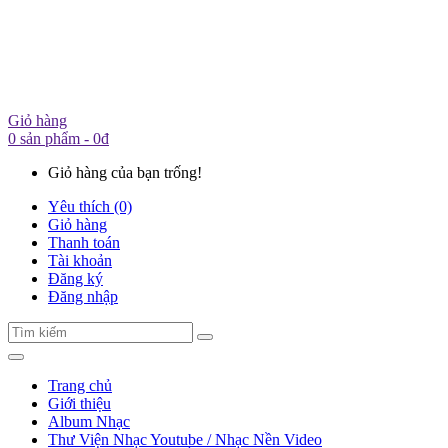
Giỏ hàng
0 sản phẩm - 0đ
Giỏ hàng của bạn trống!
Yêu thích (0)
Giỏ hàng
Thanh toán
Tài khoản
Đăng ký
Đăng nhập
Trang chủ
Giới thiệu
Album Nhạc
Thư Viện Nhạc Youtube / Nhạc Nền Video