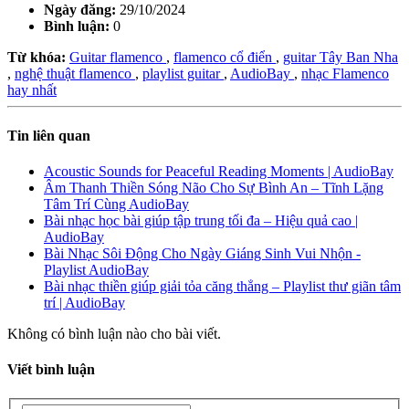
Ngày đăng:
29/10/2024
Bình luận:
0
Từ khóa:
Guitar flamenco
,
flamenco cổ điển
,
guitar Tây Ban Nha
,
nghệ thuật flamenco
,
playlist guitar
,
AudioBay
,
nhạc Flamenco
hay nhất
Tin liên quan
Acoustic Sounds for Peaceful Reading Moments | AudioBay
Âm Thanh Thiền Sóng Não Cho Sự Bình An – Tĩnh Lặng
Tâm Trí Cùng AudioBay
Bài nhạc học bài giúp tập trung tối đa – Hiệu quả cao |
AudioBay
Bài Nhạc Sôi Động Cho Ngày Giáng Sinh Vui Nhộn -
Playlist AudioBay
Bài nhạc thiền giúp giải tỏa căng thẳng – Playlist thư giãn tâm
trí | AudioBay
Không có bình luận nào cho bài viết.
Viết bình luận