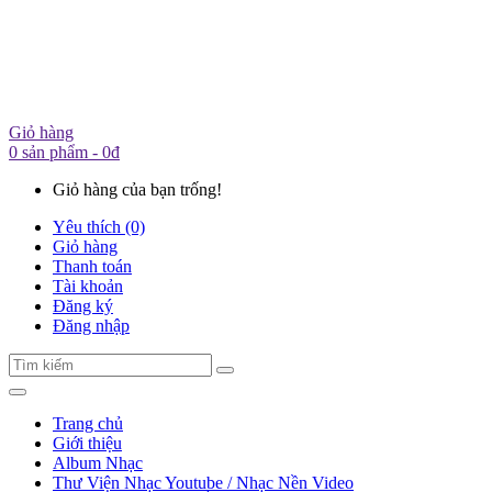
Giỏ hàng
0 sản phẩm - 0đ
Giỏ hàng của bạn trống!
Yêu thích (0)
Giỏ hàng
Thanh toán
Tài khoản
Đăng ký
Đăng nhập
Trang chủ
Giới thiệu
Album Nhạc
Thư Viện Nhạc Youtube / Nhạc Nền Video