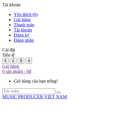
Tài khoản
Yêu thích (0)
Giỏ hàng
Thanh toán
Tài khoản
Đăng ký
Đăng nhập
Cài đặt
Tiền tệ
€
£
$
đ
Giỏ hàng
0 sản phẩm - 0đ
Giỏ hàng của bạn trống!
MUSIC PRODUCER VIET NAM