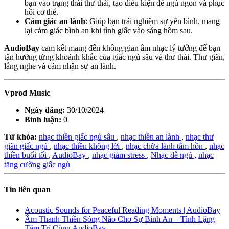
bạn vào trạng thái thư thái, tạo điều kiện để ngủ ngon và phục
hồi cơ thể.
Cảm giác an lành
: Giúp bạn trải nghiệm sự yên bình, mang
lại cảm giác bình an khi tỉnh giấc vào sáng hôm sau.
AudioBay
cam kết mang đến không gian âm nhạc lý tưởng để bạn
tận hưởng từng khoảnh khắc của giấc ngủ sâu và thư thái. Thư giãn,
lắng nghe và cảm nhận sự an lành.
Vprod Music
Ngày đăng:
30/10/2024
Bình luận:
0
Từ khóa:
nhạc thiền giấc ngủ sâu
,
nhạc thiền an lành
,
nhạc thư
giãn giấc ngủ
,
nhạc thiền không lời
,
nhạc chữa lành tâm hồn
,
nhạc
thiền buổi tối
,
AudioBay
,
nhạc giảm stress
,
Nhạc dễ ngủ
,
nhạc
tăng cường giấc ngủ
Tin liên quan
Acoustic Sounds for Peaceful Reading Moments | AudioBay
Âm Thanh Thiền Sóng Não Cho Sự Bình An – Tĩnh Lặng
Tâm Trí Cùng AudioBay