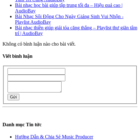
Bài nhạc học bài giúp tập trung tối đa – Hiệu quả cao |
AudioBay
Bài Nhạc Sôi Động Cho Ngày Giáng Sinh Vui Nhộn -
Playlist AudioBay
Bài nhạc thiền giúp giải tỏa căng thẳng – Playlist thư giãn tâm
trí | AudioBay
Không có bình luận nào cho bài viết.
Viết bình luận
Gửi
Danh mục Tin tức
Hướng Dẫn & Chia Sẻ Music Producer