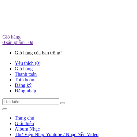
Giỏ hàng
0 sản phẩm - 0đ
Giỏ hàng của bạn trống!
Yêu thích (0)
Giỏ hàng
Thanh toán
Tài khoản
Đăng ký
Đăng nhập
Trang chủ
Giới thiệu
Album Nhạc
Thư Viện Nhạc Youtube / Nhạc Nền Video