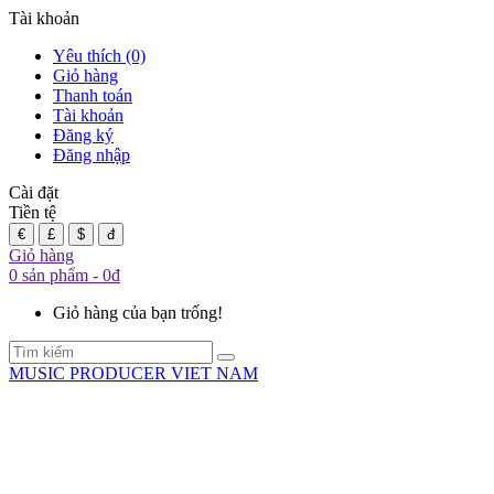
Tài khoản
Yêu thích (0)
Giỏ hàng
Thanh toán
Tài khoản
Đăng ký
Đăng nhập
Cài đặt
Tiền tệ
€
£
$
đ
Giỏ hàng
0 sản phẩm - 0đ
Giỏ hàng của bạn trống!
MUSIC PRODUCER VIET NAM