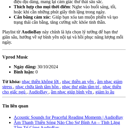
điệu dịu dàng, mang lại cảm giác thư thái sâu sắc.
Thích hợp cho mọi thời điểm
: Nghe vào buổi sáng, tối,
hoặc khi cần những phút giây tĩnh lặng trong ngày.
Cân bằng cảm xúc
: Giúp bạn xóa tan muộn phiền và tạo
trạng thái cân bằng, tăng cường sức khỏe tinh thần.
Playlist từ
AudioBay
này chính là lựa chọn lý tưởng để bạn thư
giãn sâu, hướng về sự bình yên nội tại và hồi phục năng lượng mỗi
ngày.
Vprod Music
Ngày đăng:
30/10/2024
Bình luận:
0
Từ khóa:
nhạc thiền không lời
,
nhạc thiền an yên
,
âm nhạc giảm
stress
,
nhạc chữa lành tâm hồn
,
nhạc thư giãn tâm trí
,
nhạc thiền
cho giấc ngủ
,
AudioBay
,
âm nhạc giúp bình yên
,
giảm lo âu
Tin liên quan
Acoustic Sounds for Peaceful Reading Moments | AudioBay
Âm Thanh Thiền Sóng Não Cho Sự Bình An – Tĩnh Lặng
Tâm Trí Cùng AudioBay