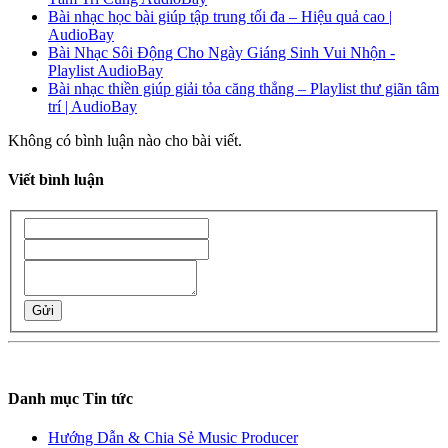
Bài nhạc học bài giúp tập trung tối đa – Hiệu quả cao |
AudioBay
Bài Nhạc Sôi Động Cho Ngày Giáng Sinh Vui Nhộn -
Playlist AudioBay
Bài nhạc thiền giúp giải tỏa căng thẳng – Playlist thư giãn tâm
trí | AudioBay
Không có bình luận nào cho bài viết.
Viết bình luận
Gửi
Danh mục Tin tức
Hướng Dẫn & Chia Sẻ Music Producer