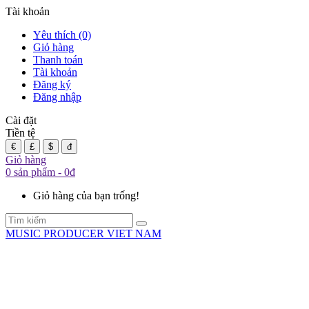
Tài khoản
Yêu thích (0)
Giỏ hàng
Thanh toán
Tài khoản
Đăng ký
Đăng nhập
Cài đặt
Tiền tệ
€
£
$
đ
Giỏ hàng
0 sản phẩm - 0đ
Giỏ hàng của bạn trống!
MUSIC PRODUCER VIET NAM