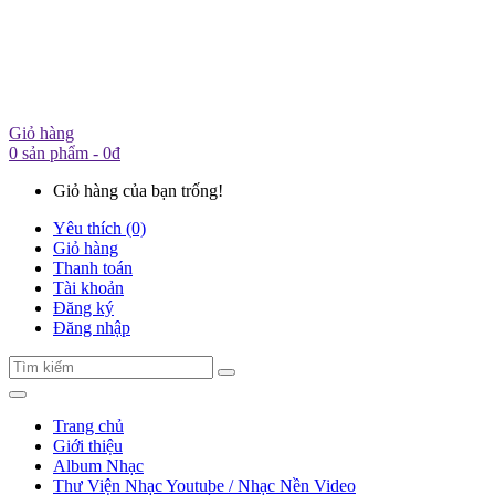
Giỏ hàng
0 sản phẩm - 0đ
Giỏ hàng của bạn trống!
Yêu thích (0)
Giỏ hàng
Thanh toán
Tài khoản
Đăng ký
Đăng nhập
Trang chủ
Giới thiệu
Album Nhạc
Thư Viện Nhạc Youtube / Nhạc Nền Video