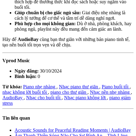
thích hợp để thưởng thức khi đọc sách hoặc suy ngẫm vào
buổi tối.
Giúp chuẩn bị cho giấc ngủ sâu:
Giai điệu nhẹ nhàng là
cách lý tưởng để cơ thể và tâm trí dễ dàng nghỉ ngơi.
Phù hợp cho mọi không gian:
Dù ở nhà, phòng khách, hay
phòng ngủ, playlist này đều mang đến cảm giác an lành.
Hãy để
AudioBay
cùng bạn thư giãn với những bản piano tinh tế,
tạo nên buổi tối trọn vẹn và dễ chịu.
Vprod Music
Ngày đăng:
30/10/2024
Bình luận:
0
Từ khóa:
Piano nhẹ nhàng
,
Nhạc piano thư giãn
,
Piano buổi tối
,
nhạc không lời buổi tối
,
piano cho thư giãn
,
Nhạc nền nhẹ nhàng
,
AudioBay
,
Nhạc cho buổi tối
,
Nhạc piano không lời
,
piano giảm
stress
Tin liên quan
Acoustic Sounds for Peaceful Reading Moments | AudioBay
Âm Thanh Thiền Sóng Não Cho Sự Bình An – Tĩnh Lặng