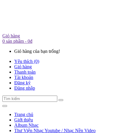
Giỏ hàng
0 sản phẩm - 0đ
Giỏ hàng của bạn trống!
Yêu thích (0)
Giỏ hàng
Thanh toán
Tài khoản
Đăng ký
Đăng nhập
Trang chủ
Giới thiệu
Album Nhạc
Thư Viện Nhạc Youtube / Nhạc Nền Video