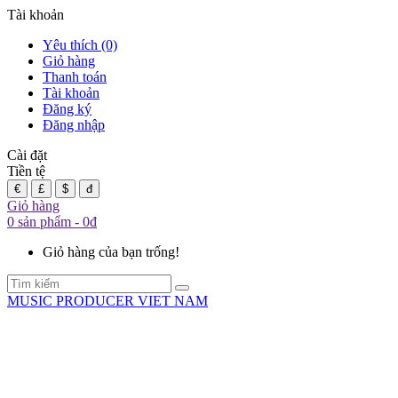
Tài khoản
Yêu thích (0)
Giỏ hàng
Thanh toán
Tài khoản
Đăng ký
Đăng nhập
Cài đặt
Tiền tệ
€
£
$
đ
Giỏ hàng
0 sản phẩm - 0đ
Giỏ hàng của bạn trống!
MUSIC PRODUCER VIET NAM