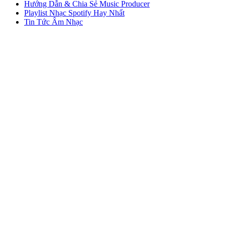
Hướng Dẫn & Chia Sẻ Music Producer
Playlist Nhạc Spotify Hay Nhất
Tin Tức Âm Nhạc