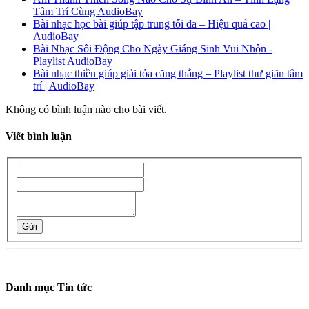
Tâm Trí Cùng AudioBay
Bài nhạc học bài giúp tập trung tối đa – Hiệu quả cao |
AudioBay
Bài Nhạc Sôi Động Cho Ngày Giáng Sinh Vui Nhộn -
Playlist AudioBay
Bài nhạc thiền giúp giải tỏa căng thẳng – Playlist thư giãn tâm
trí | AudioBay
Không có bình luận nào cho bài viết.
Viết bình luận
Gửi
Danh mục Tin tức