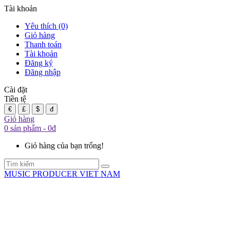
Tài khoản
Yêu thích (0)
Giỏ hàng
Thanh toán
Tài khoản
Đăng ký
Đăng nhập
Cài đặt
Tiền tệ
€
£
$
đ
Giỏ hàng
0 sản phẩm - 0đ
Giỏ hàng của bạn trống!
MUSIC PRODUCER VIET NAM