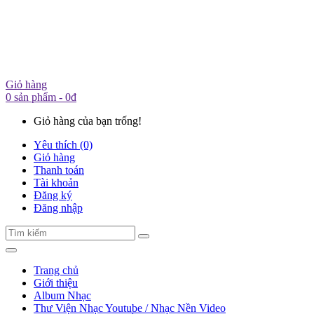
Giỏ hàng
0 sản phẩm - 0đ
Giỏ hàng của bạn trống!
Yêu thích (0)
Giỏ hàng
Thanh toán
Tài khoản
Đăng ký
Đăng nhập
Trang chủ
Giới thiệu
Album Nhạc
Thư Viện Nhạc Youtube / Nhạc Nền Video