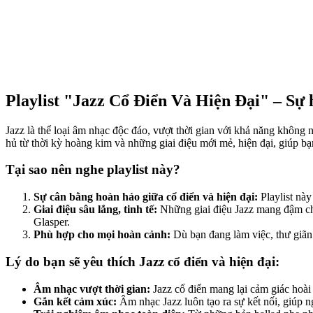
Playlist "Jazz Cổ Điển Và Hiện Đại" – Sự 
Jazz là thể loại âm nhạc độc đáo, vượt thời gian với khả năng không 
hủ từ thời kỳ hoàng kim và những giai điệu mới mẻ, hiện đại, giúp 
Tại sao nên nghe playlist này?
Sự cân bằng hoàn hảo giữa cổ điển và hiện đại:
Playlist nà
Giai điệu sâu lắng, tinh tế:
Những giai điệu Jazz mang đậm chấ
Glasper.
Phù hợp cho mọi hoàn cảnh:
Dù bạn đang làm việc, thư giãn
Lý do bạn sẽ yêu thích Jazz cổ điển và hiện đại:
Âm nhạc vượt thời gian:
Jazz cổ điển mang lại cảm giác hoài
Gắn kết cảm xúc:
Âm nhạc Jazz luôn tạo ra sự kết nối, giúp 