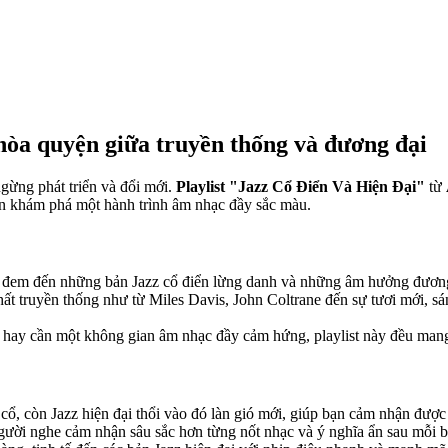
hòa quyện giữa truyền thống và đương đại
ngừng phát triển và đổi mới.
Playlist "Jazz Cổ Điển Và Hiện Đại"
từ
bạn khám phá một hành trình âm nhạc đầy sắc màu.
y đem đến những bản Jazz cổ điển lừng danh và những âm hưởng đương
t truyền thống như từ Miles Davis, John Coltrane đến sự tươi mới, sá
 hay cần một không gian âm nhạc đầy cảm hứng, playlist này đều mang
 cổ, còn Jazz hiện đại thổi vào đó làn gió mới, giúp bạn cảm nhận được
người nghe cảm nhận sâu sắc hơn từng nốt nhạc và ý nghĩa ẩn sau mỗi b