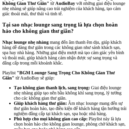
Không Gian Thư Giãn"
từ
AudioBay
với những giai điệu lounge
nhẹ nhàng sẽ giúp nâng cao trải nghiệm của khách hàng, tạo cảm
giác thoải mái, thư thái và tinh tế.
Tại sao nhạc lounge sang trọng là lựa chọn hoàn
hảo cho không gian thư giãn?
Nhạc lounge nhẹ nhàng
mang đến âm thanh êm dịu, giúp khách
hàng dễ dàng thư giãn trong các không gian như sảnh khách sạn,
spa hay nhà hàng. Những giai điệu mượt mà tạo cảm giác yên bình
và thoải mái, giúp khách hàng cảm nhận được sự sang trọng và
đẳng cấp trong mỗi khoảnh khắc.
Playlist
"BGM Lounge Sang Trọng Cho Không Gian Thư
Giãn"
từ AudioBay sẽ giúp:
Tạo không gian thanh lịch, sang trọng:
Giai điệu lounge
nhẹ nhàng giúp tạo nên bầu không khí sang trọng, lý tưởng
cho các không gian thư giãn.
Giúp khách hàng thư giãn:
Âm nhạc lounge mang đến sự
thư giãn hoàn hảo, tạo điều kiện để khách hàng tận hưởng trải
nghiệm đẳng cấp tại khách sạn, spa hoặc nhà hàng.
Phù hợp cho mọi không gian cao cấp:
Playlist này là lựa
chọn hoàn hảo cho không gian lounge, phòng chờ khách sạn,