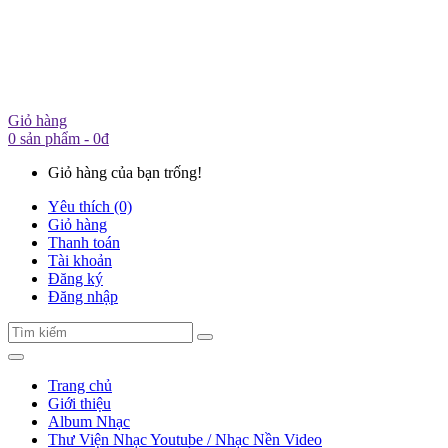
Giỏ hàng
0 sản phẩm - 0đ
Giỏ hàng của bạn trống!
Yêu thích (0)
Giỏ hàng
Thanh toán
Tài khoản
Đăng ký
Đăng nhập
Trang chủ
Giới thiệu
Album Nhạc
Thư Viện Nhạc Youtube / Nhạc Nền Video