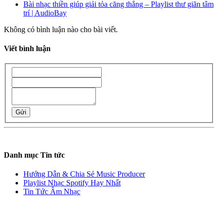
Bài nhạc thiền giúp giải tỏa căng thẳng – Playlist thư giãn tâm
trí | AudioBay
Không có bình luận nào cho bài viết.
Viết bình luận
Gửi
Danh mục Tin tức
Hướng Dẫn & Chia Sẻ Music Producer
Playlist Nhạc Spotify Hay Nhất
Tin Tức Âm Nhạc