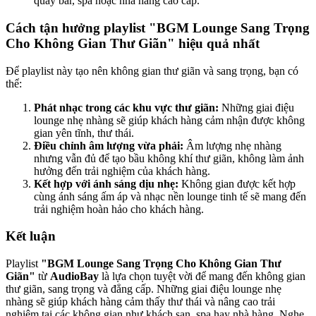
quầy bar, spa hoặc nhà hàng cao cấp.
Cách tận hưởng playlist "BGM Lounge Sang Trọng
Cho Không Gian Thư Giãn" hiệu quả nhất
Để playlist này tạo nên không gian thư giãn và sang trọng, bạn có
thể:
Phát nhạc trong các khu vực thư giãn:
Những giai điệu
lounge nhẹ nhàng sẽ giúp khách hàng cảm nhận được không
gian yên tĩnh, thư thái.
Điều chỉnh âm lượng vừa phải:
Âm lượng nhẹ nhàng
nhưng vẫn đủ để tạo bầu không khí thư giãn, không làm ảnh
hưởng đến trải nghiệm của khách hàng.
Kết hợp với ánh sáng dịu nhẹ:
Không gian được kết hợp
cùng ánh sáng ấm áp và nhạc nền lounge tinh tế sẽ mang đến
trải nghiệm hoàn hảo cho khách hàng.
Kết luận
Playlist
"BGM Lounge Sang Trọng Cho Không Gian Thư
Giãn"
từ
AudioBay
là lựa chọn tuyệt vời để mang đến không gian
thư giãn, sang trọng và đẳng cấp. Những giai điệu lounge nhẹ
nhàng sẽ giúp khách hàng cảm thấy thư thái và nâng cao trải
nghiệm tại các không gian như khách sạn, spa hay nhà hàng. Nghe