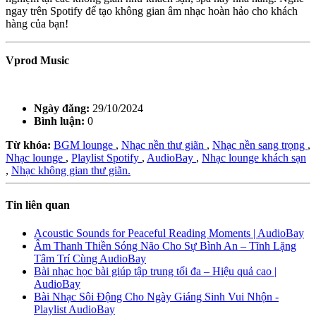
ngay trên Spotify để tạo không gian âm nhạc hoàn hảo cho khách
hàng của bạn!
Vprod Music
Ngày đăng:
29/10/2024
Bình luận:
0
Từ khóa:
BGM lounge
,
Nhạc nền thư giãn
,
Nhạc nền sang trọng
,
Nhạc lounge
,
Playlist Spotify
,
AudioBay
,
Nhạc lounge khách sạn
,
Nhạc không gian thư giãn.
Tin liên quan
Acoustic Sounds for Peaceful Reading Moments | AudioBay
Âm Thanh Thiền Sóng Não Cho Sự Bình An – Tĩnh Lặng
Tâm Trí Cùng AudioBay
Bài nhạc học bài giúp tập trung tối đa – Hiệu quả cao |
AudioBay
Bài Nhạc Sôi Động Cho Ngày Giáng Sinh Vui Nhộn -
Playlist AudioBay