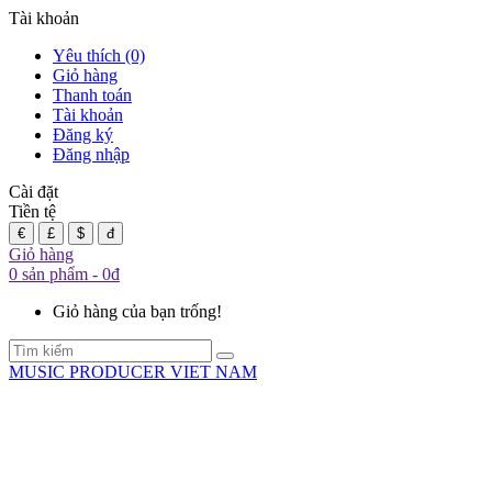
Tài khoản
Yêu thích (0)
Giỏ hàng
Thanh toán
Tài khoản
Đăng ký
Đăng nhập
Cài đặt
Tiền tệ
€
£
$
đ
Giỏ hàng
0 sản phẩm - 0đ
Giỏ hàng của bạn trống!
MUSIC PRODUCER VIET NAM