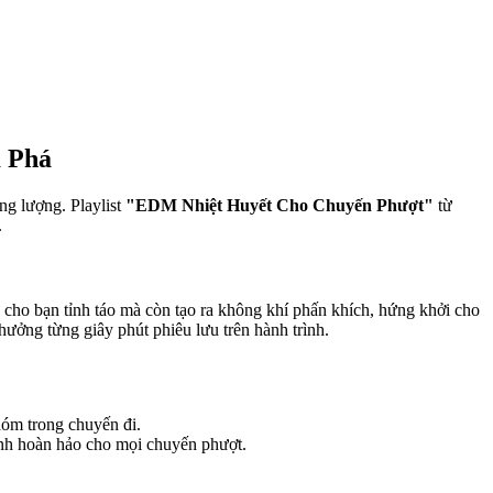
m Phá
ng lượng. Playlist
"EDM Nhiệt Huyết Cho Chuyến Phượt"
từ
.
cho bạn tỉnh táo mà còn tạo ra không khí phấn khích, hứng khởi cho
ởng từng giây phút phiêu lưu trên hành trình.
óm trong chuyến đi.
ành hoàn hảo cho mọi chuyến phượt.