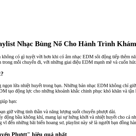
aylist Nhạc Bùng Nổ Cho Hành Trình Khá
 không có gì tuyệt vời hơn khi có âm nhạc EDM sôi động tiếp thêm nă
h trong mỗi chuyến đi, với những giai điệu EDM mạnh mẽ và cuốn hút
t?
 ngọn lửa nhiệt huyết trong bạn. Những bản nhạc EDM không chỉ giữ 
DM tạo động lực cho những khoảnh khắc chinh phục khó khăn và tận hư
giúp bạn:
n giữ vững tinh thần và năng lượng suốt chuyến phượt dài.
ộng bầu không khí, mang lại sự hứng khởi và nhiệt huyết cho cả nh
ĩ đến những bãi biển hoang sơ, playlist này sẽ là người bạn đồng h
yến Phượt" hiệu quả nhất