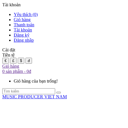
Tài khoản
Yêu thích (0)
Giỏ hàng
Thanh toán
Tài khoản
Đăng ký
Đăng nhập
Cài đặt
Tiền tệ
€
£
$
đ
Giỏ hàng
0 sản phẩm - 0đ
Giỏ hàng của bạn trống!
MUSIC PRODUCER VIET NAM