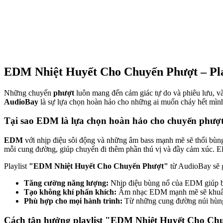
EDM Nhiệt Huyết Cho Chuyến Phượt – Pl
Những chuyến
phượt
luôn mang đến cảm giác tự do và phiêu lưu, và
AudioBay
là sự lựa chọn hoàn hảo cho những ai muốn cháy hết mìn
Tại sao EDM là lựa chọn hoàn hảo cho chuyến phượ
EDM
với nhịp điệu sôi động và những âm bass mạnh mẽ sẽ thổi bùng
mỗi cung đường, giúp chuyến đi thêm phần thú vị và đầy cảm xúc. E
Playlist
"EDM Nhiệt Huyết Cho Chuyến Phượt"
từ AudioBay sẽ 
Tăng cường năng lượng:
Nhịp điệu bùng nổ của EDM giúp bạ
Tạo không khí phấn khích:
Âm nhạc EDM mạnh mẽ sẽ khuấy đ
Phù hợp cho mọi hành trình:
Từ những cung đường núi hùng v
Cách tận hưởng playlist "EDM Nhiệt Huyết Cho Chu