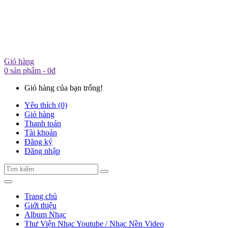
Giỏ hàng
0 sản phẩm - 0đ
Giỏ hàng của bạn trống!
Yêu thích (0)
Giỏ hàng
Thanh toán
Tài khoản
Đăng ký
Đăng nhập
Trang chủ
Giới thiệu
Album Nhạc
Thư Viện Nhạc Youtube / Nhạc Nền Video