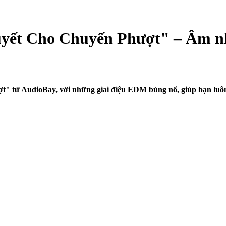
Huyết Cho Chuyến Phượt" – Âm n
 từ AudioBay, với những giai điệu EDM bùng nổ, giúp bạn luôn g