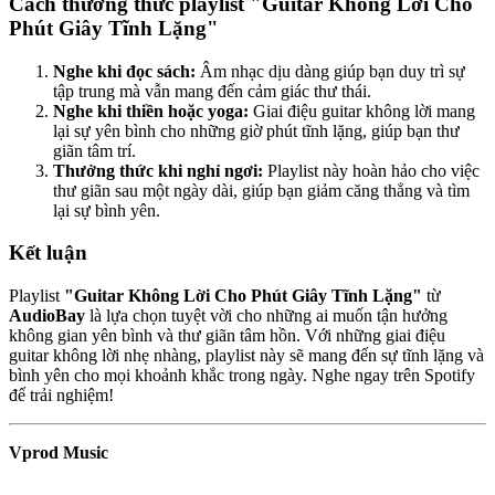
Cách thưởng thức playlist "Guitar Không Lời Cho
Phút Giây Tĩnh Lặng"
Nghe khi đọc sách:
Âm nhạc dịu dàng giúp bạn duy trì sự
tập trung mà vẫn mang đến cảm giác thư thái.
Nghe khi thiền hoặc yoga:
Giai điệu guitar không lời mang
lại sự yên bình cho những giờ phút tĩnh lặng, giúp bạn thư
giãn tâm trí.
Thưởng thức khi nghỉ ngơi:
Playlist này hoàn hảo cho việc
thư giãn sau một ngày dài, giúp bạn giảm căng thẳng và tìm
lại sự bình yên.
Kết luận
Playlist
"Guitar Không Lời Cho Phút Giây Tĩnh Lặng"
từ
AudioBay
là lựa chọn tuyệt vời cho những ai muốn tận hưởng
không gian yên bình và thư giãn tâm hồn. Với những giai điệu
guitar không lời nhẹ nhàng, playlist này sẽ mang đến sự tĩnh lặng và
bình yên cho mọi khoảnh khắc trong ngày. Nghe ngay trên Spotify
để trải nghiệm!
Vprod Music