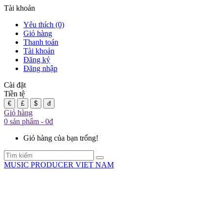
Tài khoản
Yêu thích (0)
Giỏ hàng
Thanh toán
Tài khoản
Đăng ký
Đăng nhập
Cài đặt
Tiền tệ
€
£
$
đ
Giỏ hàng
0 sản phẩm - 0đ
Giỏ hàng của bạn trống!
MUSIC PRODUCER VIET NAM