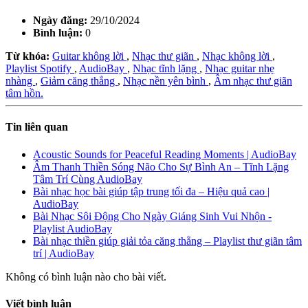
Ngày đăng:
29/10/2024
Bình luận:
0
Từ khóa:
Guitar không lời
,
Nhạc thư giãn
,
Nhạc không lời
,
Playlist Spotify
,
AudioBay
,
Nhạc tĩnh lặng
,
Nhạc guitar nhẹ
nhàng
,
Giảm căng thẳng
,
Nhạc nền yên bình
,
Âm nhạc thư giãn
tâm hồn.
Tin liên quan
Acoustic Sounds for Peaceful Reading Moments | AudioBay
Âm Thanh Thiền Sóng Não Cho Sự Bình An – Tĩnh Lặng
Tâm Trí Cùng AudioBay
Bài nhạc học bài giúp tập trung tối đa – Hiệu quả cao |
AudioBay
Bài Nhạc Sôi Động Cho Ngày Giáng Sinh Vui Nhộn -
Playlist AudioBay
Bài nhạc thiền giúp giải tỏa căng thẳng – Playlist thư giãn tâm
trí | AudioBay
Không có bình luận nào cho bài viết.
Viết bình luận