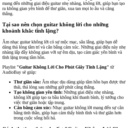
mang đến những giai điệu guitar nhẹ nhàng, không lời, giúp bạn tạo
ra không gian yên bình để thư giãn, xua tan mọi lo âu và căng
thẳng.
Tại sao nên chọn guitar không lời cho những
khoảnh khắc tĩnh lặng?
Âm nhạc guitar không lời có sự mộc mạc, sâu lắng, giúp bạn dễ
dàng thả lỏng tâm trí và cân bằng cảm xúc. Những giai điệu này nhẹ
nhàng lấp đầy không gian với sự êm dịu, tạo cảm giác yên bình và
tĩnh lặng trong tâm hồn.
Playlist
"Guitar Không Lời Cho Phút Giây Tĩnh Lặng"
từ
AudioBay sẽ giúp:
Thư giãn sâu:
Âm nhạc dịu dàng giúp tâm hồn bạn được thư
thái, thả lỏng sau những giờ phút căng thẳng.
Tạo không gian yên tĩnh:
Những giai điệu nhẹ nhàng,
không lời giúp tạo ra bầu không khí thanh bình, lý tưởng cho
việc thư giãn hoặc tập trung.
Cân bằng cảm xúc:
Nhạc guitar không lời mang đến sự cân
bằng tinh thần, giúp bạn cảm thấy bình tĩnh và thư giãn hơn
trong cuộc sống hối hả.