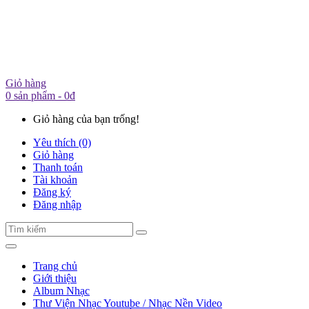
Giỏ hàng
0 sản phẩm - 0đ
Giỏ hàng của bạn trống!
Yêu thích (0)
Giỏ hàng
Thanh toán
Tài khoản
Đăng ký
Đăng nhập
Trang chủ
Giới thiệu
Album Nhạc
Thư Viện Nhạc Youtube / Nhạc Nền Video