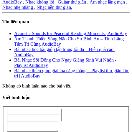
AudioBay
,
Nhạc không lời
,
Guitar thư giãn
,
Âm nhạc lãng mạn
,
Nhạc nhẹ nhàng
,
Nhạc nền thư giãn.
Tin liên quan
Acoustic Sounds for Peaceful Reading Moments | AudioBay
Âm Thanh Thiền Sóng Não Cho Sự Bình An – Tĩnh Lặng
Tâm Trí Cùng AudioBay
Bài nhạc học bài giúp tập trung tối đa – Hiệu quả cao |
AudioBay
Bài Nhạc Sôi Động Cho Ngày Giáng Sinh Vui Nhộn -
Playlist AudioBay
Bài nhạc thiền giúp giải tỏa căng thẳng – Playlist thư giãn tâm
trí | AudioBay
Không có bình luận nào cho bài viết.
Viết bình luận