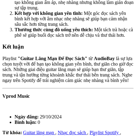
tạo không gian ấm áp, nhẹ nhàng nhưng không làm gián đoạn
sự tập trung.
Kết hợp với không gian yên tĩnh:
Một góc đọc sách yên
bình kết hợp với âm nhạc nhẹ nhàng sẽ giúp bạn cảm nhận
sâu sắc hơn từng trang sách.
Thưởng thức cùng đồ uống yêu thích:
Một tách trà hoặc cà
phê sẽ giúp buổi đọc sách trở nên dễ chịu và thư thái hơn.
Kết luận
Playlist
"Guitar Lãng Mạn Để Đọc Sách"
từ
AudioBay
là sự lựa
chọn tuyệt vời để bạn tạo không gian yên bình, thư giãn cho giờ đọc
sách. Những giai điệu guitar lãng mạn sẽ giúp bạn thư giãn, tập
trung và tận hưởng từng khoảnh khắc thư thái bên trang sách. Nghe
ngay trên Spotify để trải nghiệm cảm giác nhẹ nhàng và bình yên!
Vprod Music
Ngày đăng:
29/10/2024
Bình luận:
0
Từ khóa:
Guitar lãng mạn
,
Nhạc đọc sách
,
Playlist Spotify
,