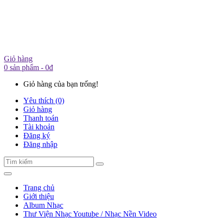
Giỏ hàng
0 sản phẩm - 0đ
Giỏ hàng của bạn trống!
Yêu thích (0)
Giỏ hàng
Thanh toán
Tài khoản
Đăng ký
Đăng nhập
Trang chủ
Giới thiệu
Album Nhạc
Thư Viện Nhạc Youtube / Nhạc Nền Video