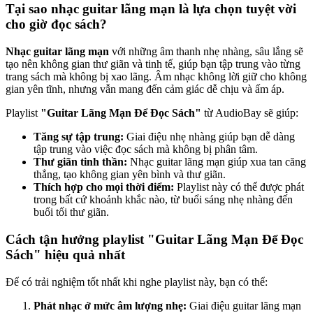
Tại sao nhạc guitar lãng mạn là lựa chọn tuyệt vời
cho giờ đọc sách?
Nhạc guitar lãng mạn
với những âm thanh nhẹ nhàng, sâu lắng sẽ
tạo nên không gian thư giãn và tinh tế, giúp bạn tập trung vào từng
trang sách mà không bị xao lãng. Âm nhạc không lời giữ cho không
gian yên tĩnh, nhưng vẫn mang đến cảm giác dễ chịu và ấm áp.
Playlist
"Guitar Lãng Mạn Để Đọc Sách"
từ AudioBay sẽ giúp:
Tăng sự tập trung:
Giai điệu nhẹ nhàng giúp bạn dễ dàng
tập trung vào việc đọc sách mà không bị phân tâm.
Thư giãn tinh thần:
Nhạc guitar lãng mạn giúp xua tan căng
thẳng, tạo không gian yên bình và thư giãn.
Thích hợp cho mọi thời điểm:
Playlist này có thể được phát
trong bất cứ khoảnh khắc nào, từ buổi sáng nhẹ nhàng đến
buổi tối thư giãn.
Cách tận hưởng playlist "Guitar Lãng Mạn Để Đọc
Sách" hiệu quả nhất
Để có trải nghiệm tốt nhất khi nghe playlist này, bạn có thể:
Phát nhạc ở mức âm lượng nhẹ:
Giai điệu guitar lãng mạn