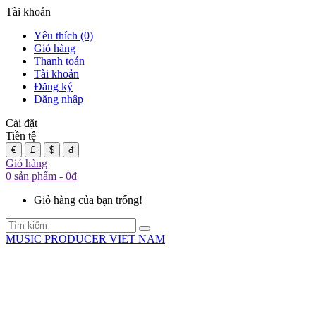
Tài khoản
Yêu thích (0)
Giỏ hàng
Thanh toán
Tài khoản
Đăng ký
Đăng nhập
Cài đặt
Tiền tệ
€
£
$
đ
Giỏ hàng
0 sản phẩm - 0đ
Giỏ hàng của bạn trống!
MUSIC PRODUCER VIET NAM