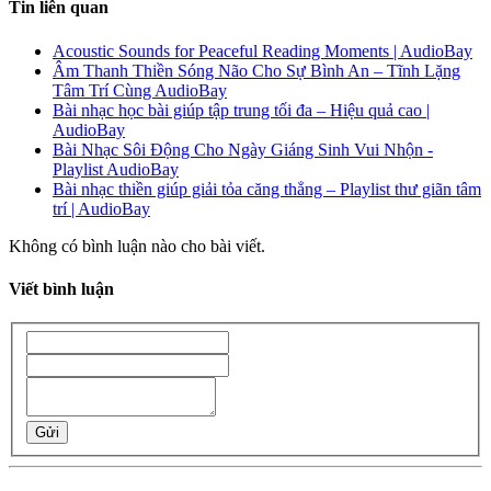
Tin liên quan
Acoustic Sounds for Peaceful Reading Moments | AudioBay
Âm Thanh Thiền Sóng Não Cho Sự Bình An – Tĩnh Lặng
Tâm Trí Cùng AudioBay
Bài nhạc học bài giúp tập trung tối đa – Hiệu quả cao |
AudioBay
Bài Nhạc Sôi Động Cho Ngày Giáng Sinh Vui Nhộn -
Playlist AudioBay
Bài nhạc thiền giúp giải tỏa căng thẳng – Playlist thư giãn tâm
trí | AudioBay
Không có bình luận nào cho bài viết.
Viết bình luận
Gửi