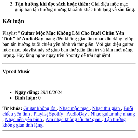
Tận hưởng khi đọc sách hoặc thiền:
Giai điệu mộc mạc
giúp bạn tận hưởng những khoảnh khắc tĩnh lặng và sâu lắng.
Kết luận
Playlist
"Guitar Mộc Mạc Không Lời Cho Buổi Chiều Yên
Tĩnh"
từ
AudioBay
mang đến không gian âm nhạc dịu dàng, giúp
bạn tận hưởng buổi chiều yên bình và thư giãn. Với giai điệu guitar
mộc mạc, playlist này sẽ giúp bạn thư giãn tâm trí và làm mới năng
lượng. Hãy lắng nghe ngay trên Spotify để trải nghiệm!
Vprod Music
Ngày đăng:
29/10/2024
Bình luận:
0
Từ khóa:
Guitar không lời
,
Nhạc mộc mạc
,
Nhạc thư giãn
,
Buổi
chiều yên tĩnh
,
Playlist Spotify
,
AudioBay
,
Nhạc guitar nhẹ nhàng
,
Nhạc nền yên bình
,
Âm nhạc không lời thư giãn
,
Tận hưởng
không gian tĩnh lặng.