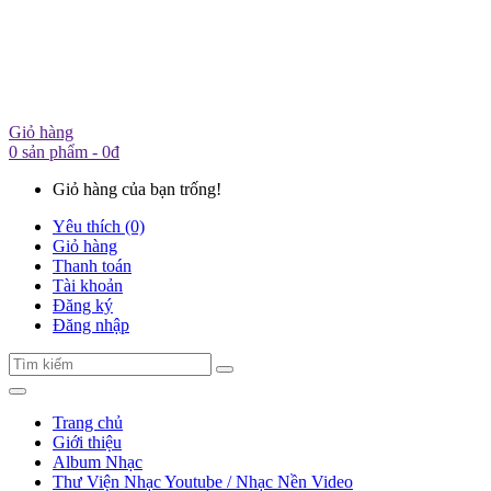
Giỏ hàng
0 sản phẩm - 0đ
Giỏ hàng của bạn trống!
Yêu thích (0)
Giỏ hàng
Thanh toán
Tài khoản
Đăng ký
Đăng nhập
Trang chủ
Giới thiệu
Album Nhạc
Thư Viện Nhạc Youtube / Nhạc Nền Video