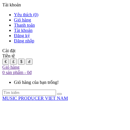
Tài khoản
Yêu thích (0)
Giỏ hàng
Thanh toán
Tài khoản
Đăng ký
Đăng nhập
Cài đặt
Tiền tệ
€
£
$
đ
Giỏ hàng
0 sản phẩm - 0đ
Giỏ hàng của bạn trống!
MUSIC PRODUCER VIET NAM