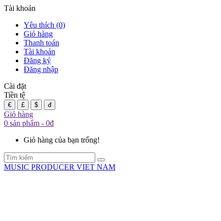
Tài khoản
Yêu thích (0)
Giỏ hàng
Thanh toán
Tài khoản
Đăng ký
Đăng nhập
Cài đặt
Tiền tệ
€
£
$
đ
Giỏ hàng
0 sản phẩm - 0đ
Giỏ hàng của bạn trống!
MUSIC PRODUCER VIET NAM