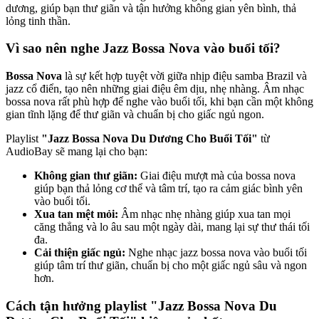
dương, giúp bạn thư giãn và tận hưởng không gian yên bình, thả
lỏng tinh thần.
Vì sao nên nghe Jazz Bossa Nova vào buổi tối?
Bossa Nova
là sự kết hợp tuyệt vời giữa nhịp điệu samba Brazil và
jazz cổ điển, tạo nên những giai điệu êm dịu, nhẹ nhàng. Âm nhạc
bossa nova rất phù hợp để nghe vào buổi tối, khi bạn cần một không
gian tĩnh lặng để thư giãn và chuẩn bị cho giấc ngủ ngon.
Playlist
"Jazz Bossa Nova Du Dương Cho Buổi Tối"
từ
AudioBay sẽ mang lại cho bạn:
Không gian thư giãn:
Giai điệu mượt mà của bossa nova
giúp bạn thả lỏng cơ thể và tâm trí, tạo ra cảm giác bình yên
vào buổi tối.
Xua tan mệt mỏi:
Âm nhạc nhẹ nhàng giúp xua tan mọi
căng thẳng và lo âu sau một ngày dài, mang lại sự thư thái tối
đa.
Cải thiện giấc ngủ:
Nghe nhạc jazz bossa nova vào buổi tối
giúp tâm trí thư giãn, chuẩn bị cho một giấc ngủ sâu và ngon
hơn.
Cách tận hưởng playlist "Jazz Bossa Nova Du