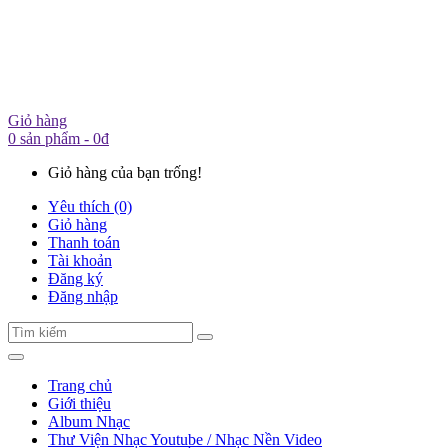
Giỏ hàng
0 sản phẩm - 0đ
Giỏ hàng của bạn trống!
Yêu thích (0)
Giỏ hàng
Thanh toán
Tài khoản
Đăng ký
Đăng nhập
Trang chủ
Giới thiệu
Album Nhạc
Thư Viện Nhạc Youtube / Nhạc Nền Video