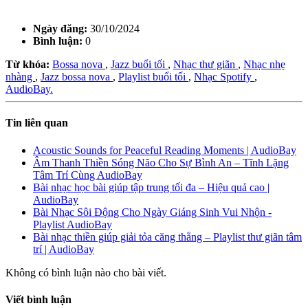
Ngày đăng:
30/10/2024
Bình luận:
0
Từ khóa:
Bossa nova
,
Jazz buổi tối
,
Nhạc thư giãn
,
Nhạc nhẹ
nhàng
,
Jazz bossa nova
,
Playlist buổi tối
,
Nhạc Spotify
,
AudioBay.
Tin liên quan
Acoustic Sounds for Peaceful Reading Moments | AudioBay
Âm Thanh Thiền Sóng Não Cho Sự Bình An – Tĩnh Lặng
Tâm Trí Cùng AudioBay
Bài nhạc học bài giúp tập trung tối đa – Hiệu quả cao |
AudioBay
Bài Nhạc Sôi Động Cho Ngày Giáng Sinh Vui Nhộn -
Playlist AudioBay
Bài nhạc thiền giúp giải tỏa căng thẳng – Playlist thư giãn tâm
trí | AudioBay
Không có bình luận nào cho bài viết.
Viết bình luận