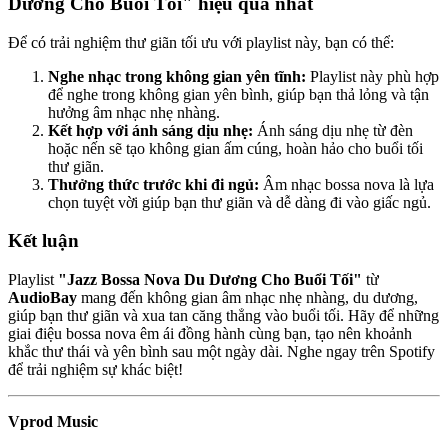
Dương Cho Buổi Tối" hiệu quả nhất
Để có trải nghiệm thư giãn tối ưu với playlist này, bạn có thể:
Nghe nhạc trong không gian yên tĩnh:
Playlist này phù hợp
để nghe trong không gian yên bình, giúp bạn thả lỏng và tận
hưởng âm nhạc nhẹ nhàng.
Kết hợp với ánh sáng dịu nhẹ:
Ánh sáng dịu nhẹ từ đèn
hoặc nến sẽ tạo không gian ấm cúng, hoàn hảo cho buổi tối
thư giãn.
Thưởng thức trước khi đi ngủ:
Âm nhạc bossa nova là lựa
chọn tuyệt vời giúp bạn thư giãn và dễ dàng đi vào giấc ngủ.
Kết luận
Playlist
"Jazz Bossa Nova Du Dương Cho Buổi Tối"
từ
AudioBay
mang đến không gian âm nhạc nhẹ nhàng, du dương,
giúp bạn thư giãn và xua tan căng thẳng vào buổi tối. Hãy để những
giai điệu bossa nova êm ái đồng hành cùng bạn, tạo nên khoảnh
khắc thư thái và yên bình sau một ngày dài. Nghe ngay trên Spotify
để trải nghiệm sự khác biệt!
Vprod Music