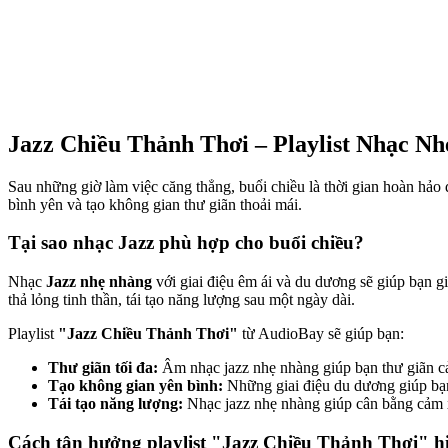
Jazz Chiều Thảnh Thơi – Playlist Nhạc N
Sau những giờ làm việc căng thẳng, buổi chiều là thời gian hoàn hảo đ
bình yên và tạo không gian thư giãn thoải mái.
Tại sao nhạc Jazz phù hợp cho buổi chiều?
Nhạc
Jazz nhẹ nhàng
với giai điệu êm ái và du dương sẽ giúp bạn g
thả lỏng tinh thần, tái tạo năng lượng sau một ngày dài.
Playlist
"Jazz Chiều Thảnh Thơi"
từ AudioBay sẽ giúp bạn:
Thư giãn tối đa:
Âm nhạc jazz nhẹ nhàng giúp bạn thư giãn cả 
Tạo không gian yên bình:
Những giai điệu du dương giúp bạn 
Tái tạo năng lượng:
Nhạc jazz nhẹ nhàng giúp cân bằng cảm xúc
Cách tận hưởng playlist "Jazz Chiều Thảnh Thơi" h