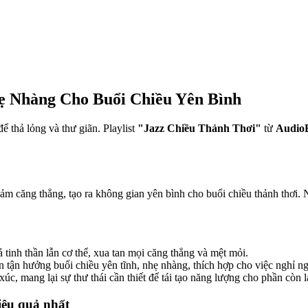
hẹ Nhàng Cho Buổi Chiều Yên Bình
ể thả lỏng và thư giãn. Playlist
"Jazz Chiều Thảnh Thơi"
từ
Audio
iảm căng thẳng, tạo ra không gian yên bình cho buổi chiều thảnh thơi.
tinh thần lẫn cơ thể, xua tan mọi căng thẳng và mệt mỏi.
tận hưởng buổi chiều yên tĩnh, nhẹ nhàng, thích hợp cho việc nghỉ ng
, mang lại sự thư thái cần thiết để tái tạo năng lượng cho phần còn l
iệu quả nhất