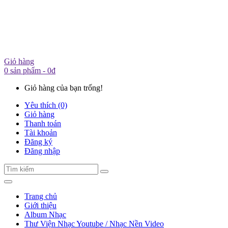
Giỏ hàng
0 sản phẩm - 0đ
Giỏ hàng của bạn trống!
Yêu thích (0)
Giỏ hàng
Thanh toán
Tài khoản
Đăng ký
Đăng nhập
Trang chủ
Giới thiệu
Album Nhạc
Thư Viện Nhạc Youtube / Nhạc Nền Video