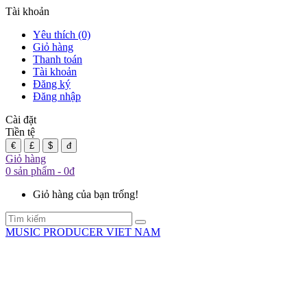
Tài khoản
Yêu thích (0)
Giỏ hàng
Thanh toán
Tài khoản
Đăng ký
Đăng nhập
Cài đặt
Tiền tệ
€
£
$
đ
Giỏ hàng
0 sản phẩm - 0đ
Giỏ hàng của bạn trống!
MUSIC PRODUCER VIET NAM