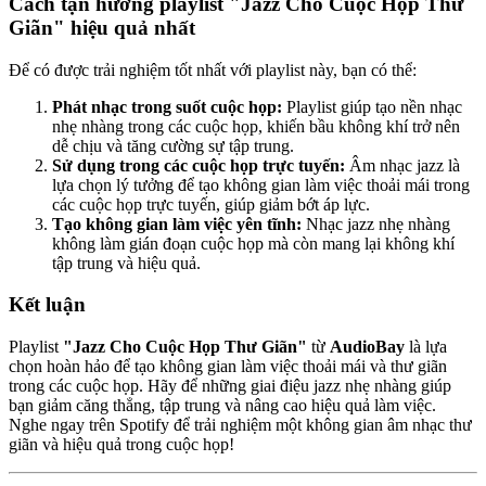
Cách tận hưởng playlist "Jazz Cho Cuộc Họp Thư
Giãn" hiệu quả nhất
Để có được trải nghiệm tốt nhất với playlist này, bạn có thể:
Phát nhạc trong suốt cuộc họp:
Playlist giúp tạo nền nhạc
nhẹ nhàng trong các cuộc họp, khiến bầu không khí trở nên
dễ chịu và tăng cường sự tập trung.
Sử dụng trong các cuộc họp trực tuyến:
Âm nhạc jazz là
lựa chọn lý tưởng để tạo không gian làm việc thoải mái trong
các cuộc họp trực tuyến, giúp giảm bớt áp lực.
Tạo không gian làm việc yên tĩnh:
Nhạc jazz nhẹ nhàng
không làm gián đoạn cuộc họp mà còn mang lại không khí
tập trung và hiệu quả.
Kết luận
Playlist
"Jazz Cho Cuộc Họp Thư Giãn"
từ
AudioBay
là lựa
chọn hoàn hảo để tạo không gian làm việc thoải mái và thư giãn
trong các cuộc họp. Hãy để những giai điệu jazz nhẹ nhàng giúp
bạn giảm căng thẳng, tập trung và nâng cao hiệu quả làm việc.
Nghe ngay trên Spotify để trải nghiệm một không gian âm nhạc thư
giãn và hiệu quả trong cuộc họp!