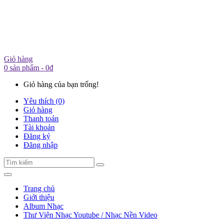
Giỏ hàng
0 sản phẩm - 0đ
Giỏ hàng của bạn trống!
Yêu thích (0)
Giỏ hàng
Thanh toán
Tài khoản
Đăng ký
Đăng nhập
Trang chủ
Giới thiệu
Album Nhạc
Thư Viện Nhạc Youtube / Nhạc Nền Video