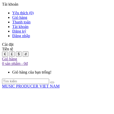
Tài khoản
Yêu thích (0)
Giỏ hàng
Thanh toán
Tài khoản
Đăng ký
Đăng nhập
Cài đặt
Tiền tệ
€
£
$
đ
Giỏ hàng
0 sản phẩm - 0đ
Giỏ hàng của bạn trống!
MUSIC PRODUCER VIET NAM