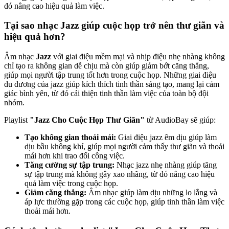
đó nâng cao hiệu quả làm việc.
Tại sao nhạc Jazz giúp cuộc họp trở nên thư giãn và
hiệu quả hơn?
Âm nhạc
Jazz
với giai điệu mềm mại và nhịp điệu nhẹ nhàng không
chỉ tạo ra không gian dễ chịu mà còn giúp giảm bớt căng thẳng,
giúp mọi người tập trung tốt hơn trong cuộc họp. Những giai điệu
du dương của jazz giúp kích thích tinh thần sáng tạo, mang lại cảm
giác bình yên, từ đó cải thiện tinh thần làm việc của toàn bộ đội
nhóm.
Playlist
"Jazz Cho Cuộc Họp Thư Giãn"
từ AudioBay sẽ giúp:
Tạo không gian thoải mái:
Giai điệu jazz êm dịu giúp làm
dịu bầu không khí, giúp mọi người cảm thấy thư giãn và thoải
mái hơn khi trao đổi công việc.
Tăng cường sự tập trung:
Nhạc jazz nhẹ nhàng giúp tăng
sự tập trung mà không gây xao nhãng, từ đó nâng cao hiệu
quả làm việc trong cuộc họp.
Giảm căng thẳng:
Âm nhạc giúp làm dịu những lo lắng và
áp lực thường gặp trong các cuộc họp, giúp tinh thần làm việc
thoải mái hơn.