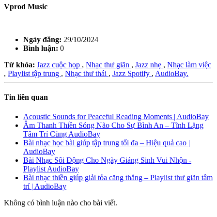
Vprod Music
Ngày đăng:
29/10/2024
Bình luận:
0
Từ khóa:
Jazz cuộc họp
,
Nhạc thư giãn
,
Jazz nhẹ
,
Nhạc làm việc
,
Playlist tập trung
,
Nhạc thư thái
,
Jazz Spotify
,
AudioBay.
Tin liên quan
Acoustic Sounds for Peaceful Reading Moments | AudioBay
Âm Thanh Thiền Sóng Não Cho Sự Bình An – Tĩnh Lặng
Tâm Trí Cùng AudioBay
Bài nhạc học bài giúp tập trung tối đa – Hiệu quả cao |
AudioBay
Bài Nhạc Sôi Động Cho Ngày Giáng Sinh Vui Nhộn -
Playlist AudioBay
Bài nhạc thiền giúp giải tỏa căng thẳng – Playlist thư giãn tâm
trí | AudioBay
Không có bình luận nào cho bài viết.