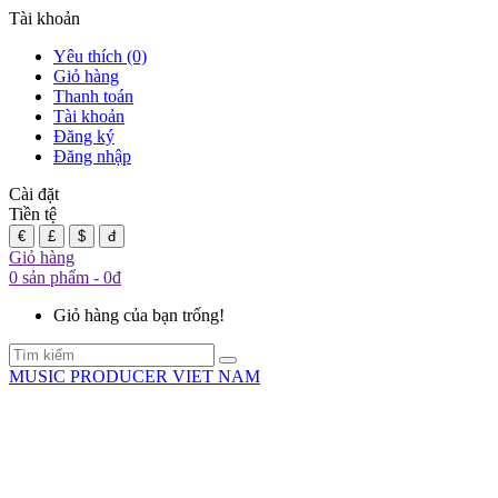
Tài khoản
Yêu thích (0)
Giỏ hàng
Thanh toán
Tài khoản
Đăng ký
Đăng nhập
Cài đặt
Tiền tệ
€
£
$
đ
Giỏ hàng
0 sản phẩm - 0đ
Giỏ hàng của bạn trống!
MUSIC PRODUCER VIET NAM