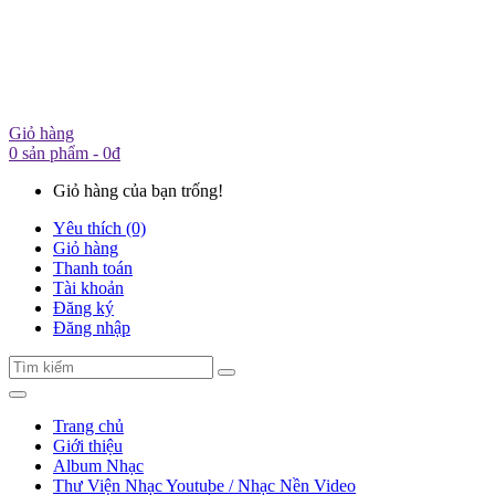
Giỏ hàng
0 sản phẩm - 0đ
Giỏ hàng của bạn trống!
Yêu thích (0)
Giỏ hàng
Thanh toán
Tài khoản
Đăng ký
Đăng nhập
Trang chủ
Giới thiệu
Album Nhạc
Thư Viện Nhạc Youtube / Nhạc Nền Video