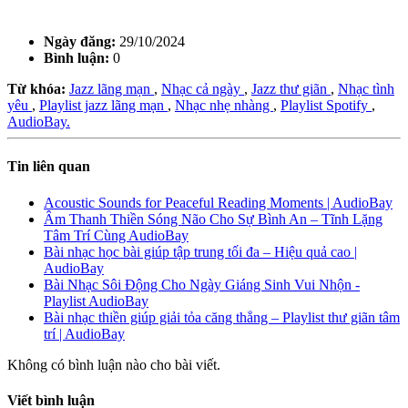
Ngày đăng:
29/10/2024
Bình luận:
0
Từ khóa:
Jazz lãng mạn
,
Nhạc cả ngày
,
Jazz thư giãn
,
Nhạc tình
yêu
,
Playlist jazz lãng mạn
,
Nhạc nhẹ nhàng
,
Playlist Spotify
,
AudioBay.
Tin liên quan
Acoustic Sounds for Peaceful Reading Moments | AudioBay
Âm Thanh Thiền Sóng Não Cho Sự Bình An – Tĩnh Lặng
Tâm Trí Cùng AudioBay
Bài nhạc học bài giúp tập trung tối đa – Hiệu quả cao |
AudioBay
Bài Nhạc Sôi Động Cho Ngày Giáng Sinh Vui Nhộn -
Playlist AudioBay
Bài nhạc thiền giúp giải tỏa căng thẳng – Playlist thư giãn tâm
trí | AudioBay
Không có bình luận nào cho bài viết.
Viết bình luận