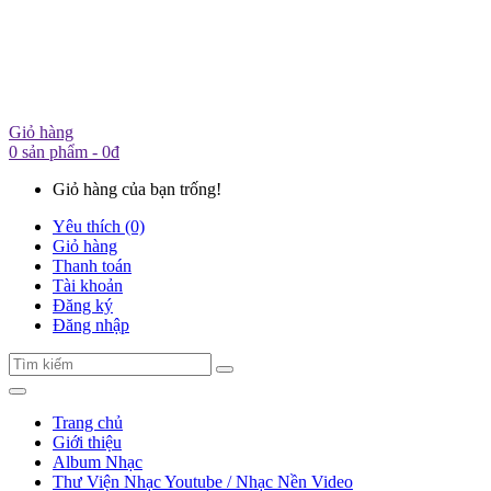
Giỏ hàng
0 sản phẩm - 0đ
Giỏ hàng của bạn trống!
Yêu thích (0)
Giỏ hàng
Thanh toán
Tài khoản
Đăng ký
Đăng nhập
Trang chủ
Giới thiệu
Album Nhạc
Thư Viện Nhạc Youtube / Nhạc Nền Video