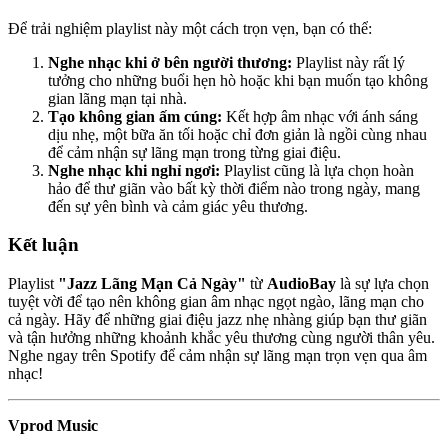
Để trải nghiệm playlist này một cách trọn vẹn, bạn có thể:
Nghe nhạc khi ở bên người thương:
Playlist này rất lý
tưởng cho những buổi hẹn hò hoặc khi bạn muốn tạo không
gian lãng mạn tại nhà.
Tạo không gian ấm cúng:
Kết hợp âm nhạc với ánh sáng
dịu nhẹ, một bữa ăn tối hoặc chỉ đơn giản là ngồi cùng nhau
để cảm nhận sự lãng mạn trong từng giai điệu.
Nghe nhạc khi nghỉ ngơi:
Playlist cũng là lựa chọn hoàn
hảo để thư giãn vào bất kỳ thời điểm nào trong ngày, mang
đến sự yên bình và cảm giác yêu thương.
Kết luận
Playlist
"Jazz Lãng Mạn Cả Ngày"
từ
AudioBay
là sự lựa chọn
tuyệt vời để tạo nên không gian âm nhạc ngọt ngào, lãng mạn cho
cả ngày. Hãy để những giai điệu jazz nhẹ nhàng giúp bạn thư giãn
và tận hưởng những khoảnh khắc yêu thương cùng người thân yêu.
Nghe ngay trên Spotify để cảm nhận sự lãng mạn trọn vẹn qua âm
nhạc!
Vprod Music