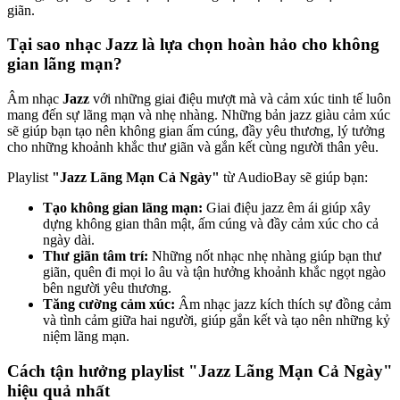
giãn.
Tại sao nhạc Jazz là lựa chọn hoàn hảo cho không
gian lãng mạn?
Âm nhạc
Jazz
với những giai điệu mượt mà và cảm xúc tinh tế luôn
mang đến sự lãng mạn và nhẹ nhàng. Những bản jazz giàu cảm xúc
sẽ giúp bạn tạo nên không gian ấm cúng, đầy yêu thương, lý tưởng
cho những khoảnh khắc thư giãn và gắn kết cùng người thân yêu.
Playlist
"Jazz Lãng Mạn Cả Ngày"
từ AudioBay sẽ giúp bạn:
Tạo không gian lãng mạn:
Giai điệu jazz êm ái giúp xây
dựng không gian thân mật, ấm cúng và đầy cảm xúc cho cả
ngày dài.
Thư giãn tâm trí:
Những nốt nhạc nhẹ nhàng giúp bạn thư
giãn, quên đi mọi lo âu và tận hưởng khoảnh khắc ngọt ngào
bên người yêu thương.
Tăng cường cảm xúc:
Âm nhạc jazz kích thích sự đồng cảm
và tình cảm giữa hai người, giúp gắn kết và tạo nên những kỷ
niệm lãng mạn.
Cách tận hưởng playlist "Jazz Lãng Mạn Cả Ngày"
hiệu quả nhất