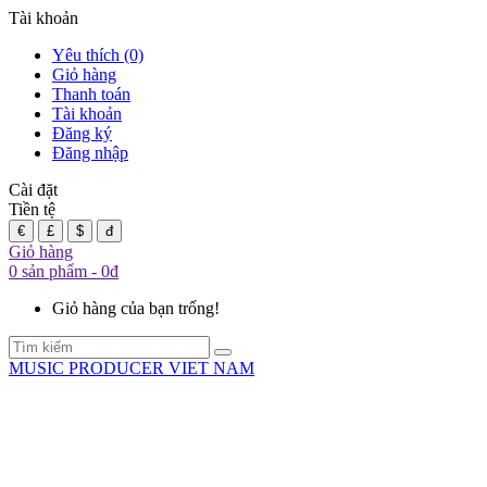
Tài khoản
Yêu thích (0)
Giỏ hàng
Thanh toán
Tài khoản
Đăng ký
Đăng nhập
Cài đặt
Tiền tệ
€
£
$
đ
Giỏ hàng
0 sản phẩm - 0đ
Giỏ hàng của bạn trống!
MUSIC PRODUCER VIET NAM