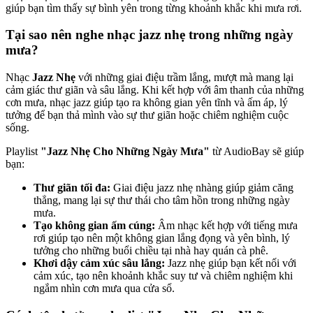
giúp bạn tìm thấy sự bình yên trong từng khoảnh khắc khi mưa rơi.
Tại sao nên nghe nhạc jazz nhẹ trong những ngày
mưa?
Nhạc
Jazz Nhẹ
với những giai điệu trầm lắng, mượt mà mang lại
cảm giác thư giãn và sâu lắng. Khi kết hợp với âm thanh của những
cơn mưa, nhạc jazz giúp tạo ra không gian yên tĩnh và ấm áp, lý
tưởng để bạn thả mình vào sự thư giãn hoặc chiêm nghiệm cuộc
sống.
Playlist
"Jazz Nhẹ Cho Những Ngày Mưa"
từ AudioBay sẽ giúp
bạn:
Thư giãn tối đa:
Giai điệu jazz nhẹ nhàng giúp giảm căng
thẳng, mang lại sự thư thái cho tâm hồn trong những ngày
mưa.
Tạo không gian ấm cúng:
Âm nhạc kết hợp với tiếng mưa
rơi giúp tạo nên một không gian lắng đọng và yên bình, lý
tưởng cho những buổi chiều tại nhà hay quán cà phê.
Khơi dậy cảm xúc sâu lắng:
Jazz nhẹ giúp bạn kết nối với
cảm xúc, tạo nên khoảnh khắc suy tư và chiêm nghiệm khi
ngắm nhìn cơn mưa qua cửa sổ.