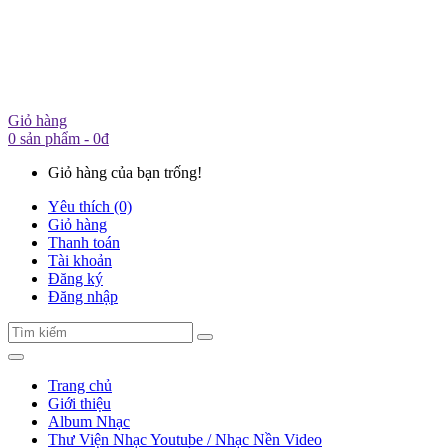
Giỏ hàng
0 sản phẩm - 0đ
Giỏ hàng của bạn trống!
Yêu thích (0)
Giỏ hàng
Thanh toán
Tài khoản
Đăng ký
Đăng nhập
Trang chủ
Giới thiệu
Album Nhạc
Thư Viện Nhạc Youtube / Nhạc Nền Video