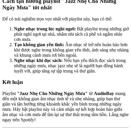
Cách tận hưởng playlist "Jazz Nhẹ Cho Những
Ngày Mưa" tốt nhất
Để có trải nghiệm trọn vẹn nhất với playlist này, bạn có thể:
Nghe nhạc trong lúc nghỉ ngơi:
Bật playlist trong những giờ
phút nghỉ ngơi tại nhà, nhâm nhi tách cà phê và ngắm nhìn
cơn mưa.
Tạo không gian yên tĩnh:
Âm nhạc sẽ trở nên hoàn hảo hơn
khi được nghe trong không gian yên tĩnh, ánh sáng nhẹ nhàng
và khung cảnh mưa rơi bên ngoài.
Nghe nhạc khi đọc sách:
Nếu bạn yêu thích đọc sách trong
những ngày mưa, nhạc jazz nhẹ sẽ là người bạn đồng hành
tuyệt vời, giúp tăng sự tập trung và thư giãn.
Kết luận
Playlist
"Jazz Nhẹ Cho Những Ngày Mưa"
từ
AudioBay
mang
đến một không gian âm nhạc tinh tế và nhẹ nhàng, giúp bạn thư
giãn và tận hưởng từng khoảnh khắc yên bình trong những ngày
mưa. Hãy bật playlist này và cảm nhận sự kết hợp hoàn hảo giữa
âm nhạc và cơn mưa để tìm lại sự thư thái trong tâm hồn. Lắng nghe
ngay trên Spotify!