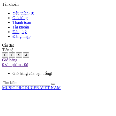
Tài khoản
Yêu thích (0)
Giỏ hàng
Thanh toán
Tài khoản
Đăng ký
Đăng nhập
Cài đặt
Tiền tệ
€
£
$
đ
Giỏ hàng
0 sản phẩm - 0đ
Giỏ hàng của bạn trống!
MUSIC PRODUCER VIET NAM