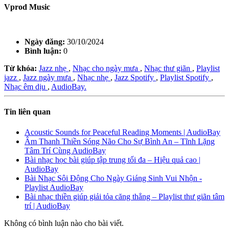
Vprod Music
Ngày đăng:
30/10/2024
Bình luận:
0
Từ khóa:
Jazz nhẹ
,
Nhạc cho ngày mưa
,
Nhạc thư giãn
,
Playlist
jazz
,
Jazz ngày mưa
,
Nhạc nhẹ
,
Jazz Spotify
,
Playlist Spotify
,
Nhạc êm dịu
,
AudioBay.
Tin liên quan
Acoustic Sounds for Peaceful Reading Moments | AudioBay
Âm Thanh Thiền Sóng Não Cho Sự Bình An – Tĩnh Lặng
Tâm Trí Cùng AudioBay
Bài nhạc học bài giúp tập trung tối đa – Hiệu quả cao |
AudioBay
Bài Nhạc Sôi Động Cho Ngày Giáng Sinh Vui Nhộn -
Playlist AudioBay
Bài nhạc thiền giúp giải tỏa căng thẳng – Playlist thư giãn tâm
trí | AudioBay
Không có bình luận nào cho bài viết.