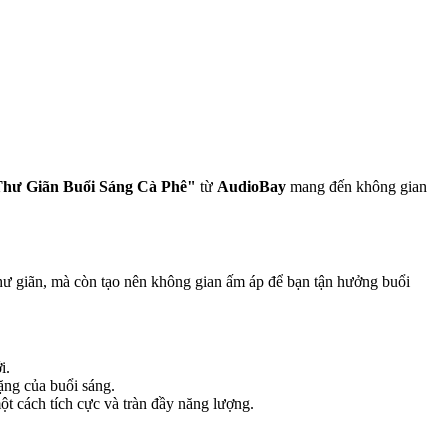
Thư Giãn Buổi Sáng Cà Phê"
từ
AudioBay
mang đến không gian
ư giãn, mà còn tạo nên không gian ấm áp để bạn tận hưởng buổi
i.
ặng của buổi sáng.
t cách tích cực và tràn đầy năng lượng.