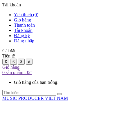
Tài khoản
Yêu thích (0)
Giỏ hàng
Thanh toán
Tài khoản
Đăng ký
Đăng nhập
Cài đặt
Tiền tệ
€
£
$
đ
Giỏ hàng
0 sản phẩm - 0đ
Giỏ hàng của bạn trống!
MUSIC PRODUCER VIET NAM