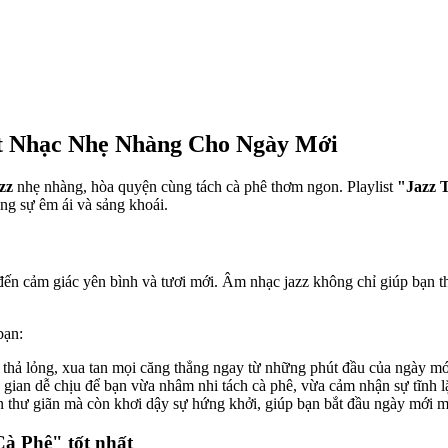
st Nhạc Nhẹ Nhàng Cho Ngày Mới
zz
nhẹ nhàng, hòa quyện cùng tách cà phê thơm ngon. Playlist
"Jazz 
ng sự êm ái và sảng khoái.
?
n cảm giác yên bình và tươi mới. Âm nhạc jazz không chỉ giúp bạn th
bạn:
thả lỏng, xua tan mọi căng thẳng ngay từ những phút đầu của ngày mớ
ian dễ chịu để bạn vừa nhâm nhi tách cà phê, vừa cảm nhận sự tĩnh l
 thư giãn mà còn khơi dậy sự hứng khởi, giúp bạn bắt đầu ngày mới mộ
Cà Phê" tốt nhất