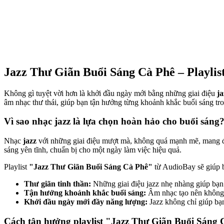
Jazz Thư Giãn Buổi Sáng Cà Phê – Playli
Không gì tuyệt vời hơn là khởi đầu ngày mới bằng những giai điệu
ja
âm nhạc thư thái, giúp bạn tận hưởng từng khoảnh khắc buổi sáng tro
Vì sao nhạc jazz là lựa chọn hoàn hảo cho buổi sáng
Nhạc
jazz
với những giai điệu mượt mà, không quá mạnh mẽ, mang đế
sáng yên tĩnh, chuẩn bị cho một ngày làm việc hiệu quả.
Playlist
"Jazz Thư Giãn Buổi Sáng Cà Phê"
từ AudioBay sẽ giúp 
Thư giãn tinh thần:
Những giai điệu jazz nhẹ nhàng giúp bạn 
Tận hưởng khoảnh khắc buổi sáng:
Âm nhạc tạo nên không g
Khởi đầu ngày mới đầy năng lượng:
Jazz không chỉ giúp bạn
Cách tận hưởng playlist "Jazz Thư Giãn Buổi Sáng 