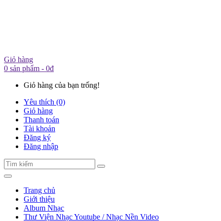
Giỏ hàng
0 sản phẩm - 0đ
Giỏ hàng của bạn trống!
Yêu thích (0)
Giỏ hàng
Thanh toán
Tài khoản
Đăng ký
Đăng nhập
Trang chủ
Giới thiệu
Album Nhạc
Thư Viện Nhạc Youtube / Nhạc Nền Video