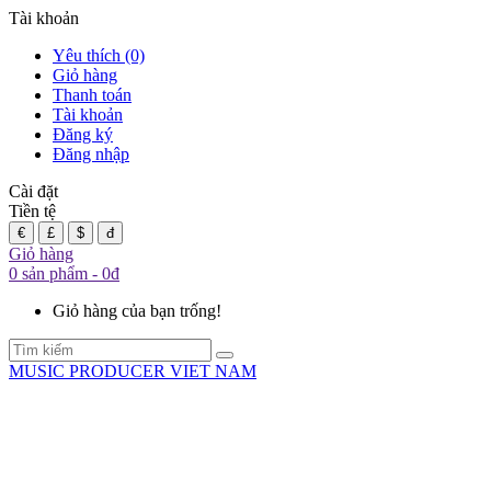
Tài khoản
Yêu thích (0)
Giỏ hàng
Thanh toán
Tài khoản
Đăng ký
Đăng nhập
Cài đặt
Tiền tệ
€
£
$
đ
Giỏ hàng
0 sản phẩm - 0đ
Giỏ hàng của bạn trống!
MUSIC PRODUCER VIET NAM