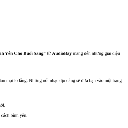
nh Yên Cho Buổi Sáng"
từ
AudioBay
mang đến những giai điệu
a tan mọi lo lắng. Những nốt nhạc dịu dàng sẽ đưa bạn vào một trạng
ới.
 cách bình yên.