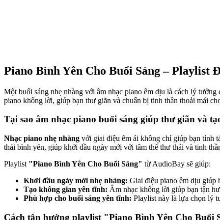
Piano Bình Yên Cho Buổi Sáng – Playlist
Một buổi sáng nhẹ nhàng với âm nhạc piano êm dịu là cách lý tưởng 
piano không lời, giúp bạn thư giãn và chuẩn bị tinh thần thoải mái c
Tại sao âm nhạc piano buổi sáng giúp thư giãn và tạ
Nhạc piano nhẹ nhàng
với giai điệu êm ái không chỉ giúp bạn tỉnh 
thái bình yên, giúp khởi đầu ngày mới với tâm thế thư thái và tinh thầ
Playlist
"Piano Bình Yên Cho Buổi Sáng"
từ AudioBay sẽ giúp:
Khởi đầu ngày mới nhẹ nhàng:
Giai điệu piano êm dịu giúp 
Tạo không gian yên tĩnh:
Âm nhạc không lời giúp bạn tận hưở
Phù hợp cho buổi sáng yên tĩnh:
Playlist này là lựa chọn lý
Cách tận hưởng playlist "Piano Bình Yên Cho Buổi 