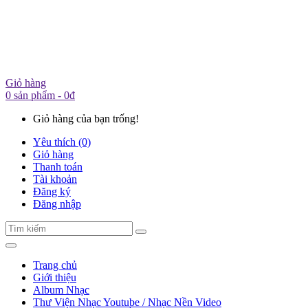
Giỏ hàng
0 sản phẩm - 0đ
Giỏ hàng của bạn trống!
Yêu thích (0)
Giỏ hàng
Thanh toán
Tài khoản
Đăng ký
Đăng nhập
Trang chủ
Giới thiệu
Album Nhạc
Thư Viện Nhạc Youtube / Nhạc Nền Video