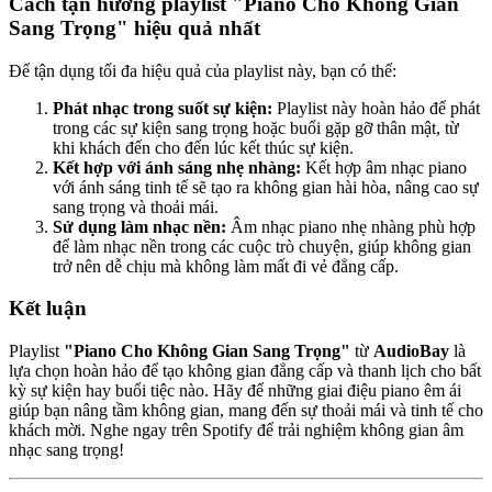
Cách tận hưởng playlist "Piano Cho Không Gian
Sang Trọng" hiệu quả nhất
Để tận dụng tối đa hiệu quả của playlist này, bạn có thể:
Phát nhạc trong suốt sự kiện:
Playlist này hoàn hảo để phát
trong các sự kiện sang trọng hoặc buổi gặp gỡ thân mật, từ
khi khách đến cho đến lúc kết thúc sự kiện.
Kết hợp với ánh sáng nhẹ nhàng:
Kết hợp âm nhạc piano
với ánh sáng tinh tế sẽ tạo ra không gian hài hòa, nâng cao sự
sang trọng và thoải mái.
Sử dụng làm nhạc nền:
Âm nhạc piano nhẹ nhàng phù hợp
để làm nhạc nền trong các cuộc trò chuyện, giúp không gian
trở nên dễ chịu mà không làm mất đi vẻ đẳng cấp.
Kết luận
Playlist
"Piano Cho Không Gian Sang Trọng"
từ
AudioBay
là
lựa chọn hoàn hảo để tạo không gian đẳng cấp và thanh lịch cho bất
kỳ sự kiện hay buổi tiệc nào. Hãy để những giai điệu piano êm ái
giúp bạn nâng tầm không gian, mang đến sự thoải mái và tinh tế cho
khách mời. Nghe ngay trên Spotify để trải nghiệm không gian âm
nhạc sang trọng!