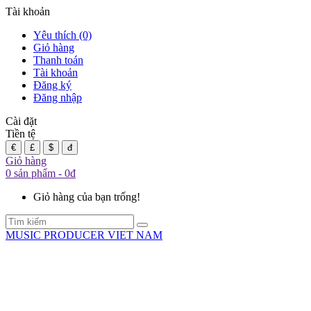
Tài khoản
Yêu thích (0)
Giỏ hàng
Thanh toán
Tài khoản
Đăng ký
Đăng nhập
Cài đặt
Tiền tệ
€
£
$
đ
Giỏ hàng
0 sản phẩm - 0đ
Giỏ hàng của bạn trống!
MUSIC PRODUCER VIET NAM