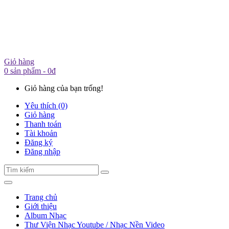
Giỏ hàng
0 sản phẩm - 0đ
Giỏ hàng của bạn trống!
Yêu thích (0)
Giỏ hàng
Thanh toán
Tài khoản
Đăng ký
Đăng nhập
Trang chủ
Giới thiệu
Album Nhạc
Thư Viện Nhạc Youtube / Nhạc Nền Video