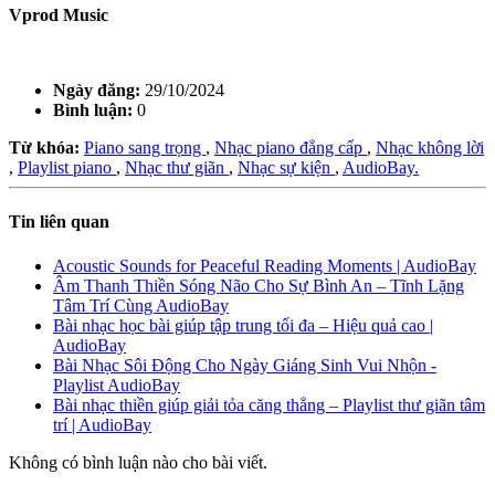
Vprod Music
Ngày đăng:
29/10/2024
Bình luận:
0
Từ khóa:
Piano sang trọng
,
Nhạc piano đẳng cấp
,
Nhạc không lời
,
Playlist piano
,
Nhạc thư giãn
,
Nhạc sự kiện
,
AudioBay.
Tin liên quan
Acoustic Sounds for Peaceful Reading Moments | AudioBay
Âm Thanh Thiền Sóng Não Cho Sự Bình An – Tĩnh Lặng
Tâm Trí Cùng AudioBay
Bài nhạc học bài giúp tập trung tối đa – Hiệu quả cao |
AudioBay
Bài Nhạc Sôi Động Cho Ngày Giáng Sinh Vui Nhộn -
Playlist AudioBay
Bài nhạc thiền giúp giải tỏa căng thẳng – Playlist thư giãn tâm
trí | AudioBay
Không có bình luận nào cho bài viết.