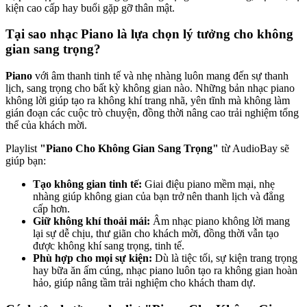
kiện cao cấp hay buổi gặp gỡ thân mật.
Tại sao nhạc Piano là lựa chọn lý tưởng cho không
gian sang trọng?
Piano
với âm thanh tinh tế và nhẹ nhàng luôn mang đến sự thanh
lịch, sang trọng cho bất kỳ không gian nào. Những bản nhạc piano
không lời giúp tạo ra không khí trang nhã, yên tĩnh mà không làm
gián đoạn các cuộc trò chuyện, đồng thời nâng cao trải nghiệm tổng
thể của khách mời.
Playlist
"Piano Cho Không Gian Sang Trọng"
từ AudioBay sẽ
giúp bạn:
Tạo không gian tinh tế:
Giai điệu piano mềm mại, nhẹ
nhàng giúp không gian của bạn trở nên thanh lịch và đẳng
cấp hơn.
Giữ không khí thoải mái:
Âm nhạc piano không lời mang
lại sự dễ chịu, thư giãn cho khách mời, đồng thời vẫn tạo
được không khí sang trọng, tinh tế.
Phù hợp cho mọi sự kiện:
Dù là tiệc tối, sự kiện trang trọng
hay bữa ăn ấm cúng, nhạc piano luôn tạo ra không gian hoàn
hảo, giúp nâng tầm trải nghiệm cho khách tham dự.