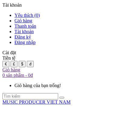
Tài khoản
Yêu thích (0)
Giỏ hàng
Thanh toán
Tài khoản
Đăng ký
Đăng nhập
Cài đặt
Tiền tệ
€
£
$
đ
Giỏ hàng
0 sản phẩm - 0đ
Giỏ hàng của bạn trống!
MUSIC PRODUCER VIET NAM