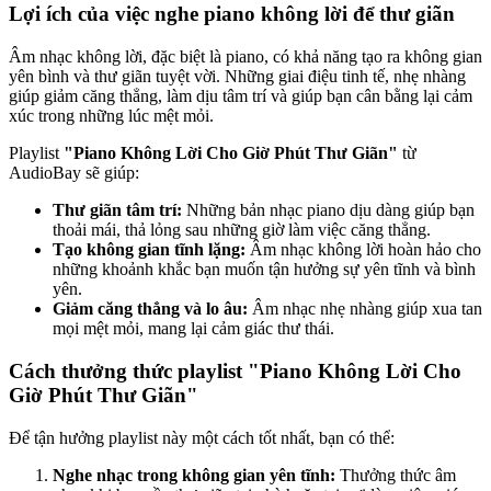
Lợi ích của việc nghe piano không lời để thư giãn
Âm nhạc không lời, đặc biệt là piano, có khả năng tạo ra không gian
yên bình và thư giãn tuyệt vời. Những giai điệu tinh tế, nhẹ nhàng
giúp giảm căng thẳng, làm dịu tâm trí và giúp bạn cân bằng lại cảm
xúc trong những lúc mệt mỏi.
Playlist
"Piano Không Lời Cho Giờ Phút Thư Giãn"
từ
AudioBay sẽ giúp:
Thư giãn tâm trí:
Những bản nhạc piano dịu dàng giúp bạn
thoải mái, thả lỏng sau những giờ làm việc căng thẳng.
Tạo không gian tĩnh lặng:
Âm nhạc không lời hoàn hảo cho
những khoảnh khắc bạn muốn tận hưởng sự yên tĩnh và bình
yên.
Giảm căng thẳng và lo âu:
Âm nhạc nhẹ nhàng giúp xua tan
mọi mệt mỏi, mang lại cảm giác thư thái.
Cách thưởng thức playlist "Piano Không Lời Cho
Giờ Phút Thư Giãn"
Để tận hưởng playlist này một cách tốt nhất, bạn có thể:
Nghe nhạc trong không gian yên tĩnh:
Thưởng thức âm