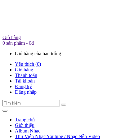
Giỏ hàng
0 sản phẩm - 0đ
Giỏ hàng của bạn trống!
Yêu thích (0)
Giỏ hàng
Thanh toán
Tài khoản
Đăng ký
Đăng nhập
Trang chủ
Giới thiệu
Album Nhạc
Thư Viện Nhạc Youtube / Nhạc Nền Video