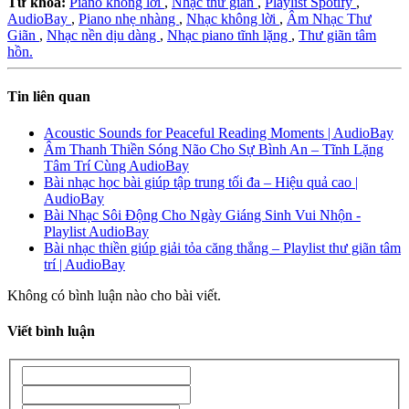
Từ khóa:
Piano không lời
,
Nhạc thư giãn
,
Playlist Spotify
,
AudioBay
,
Piano nhẹ nhàng
,
Nhạc không lời
,
Âm Nhạc Thư
Giãn
,
Nhạc nền dịu dàng
,
Nhạc piano tĩnh lặng
,
Thư giãn tâm
hồn.
Tin liên quan
Acoustic Sounds for Peaceful Reading Moments | AudioBay
Âm Thanh Thiền Sóng Não Cho Sự Bình An – Tĩnh Lặng
Tâm Trí Cùng AudioBay
Bài nhạc học bài giúp tập trung tối đa – Hiệu quả cao |
AudioBay
Bài Nhạc Sôi Động Cho Ngày Giáng Sinh Vui Nhộn -
Playlist AudioBay
Bài nhạc thiền giúp giải tỏa căng thẳng – Playlist thư giãn tâm
trí | AudioBay
Không có bình luận nào cho bài viết.
Viết bình luận