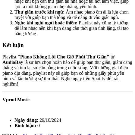
nhạc khi bạn cần thư giãn tại nhà hoặc tại nơi làm việc, giúp
tạo ra một không gian nhẹ nhàng, yên bình.
Thư giãn trước khi ngủ:
Âm nhạc piano êm ái là lựa chọn
tuyệt vời giúp bạn thả lỏng và dễ dàng đi vào giấc ngủ.
Nghe khi nghỉ ngơi hoặc thiền:
Playlist này cũng lý tưởng
để làm nhạc nền khi bạn đang cần thời gian tĩnh lặng, tái tạo
năng lượng.
Kết luận
Playlist
"Piano Không Lời Cho Giờ Phút Thư Giãn"
từ
AudioBay
là sự lựa chọn hoàn hảo để giúp bạn thư giãn, giảm căng
thẳng và tìm lại sự cân bằng trong cuộc sống. Với những giai điệu
piano dịu dàng, playlist này sẽ giúp bạn có những giây phút yên
bình và tận hưởng sự thư thái. Nghe ngay trên Spotify để trải
nghiệm!
Vprod Music
Ngày đăng:
29/10/2024
Bình luận:
0