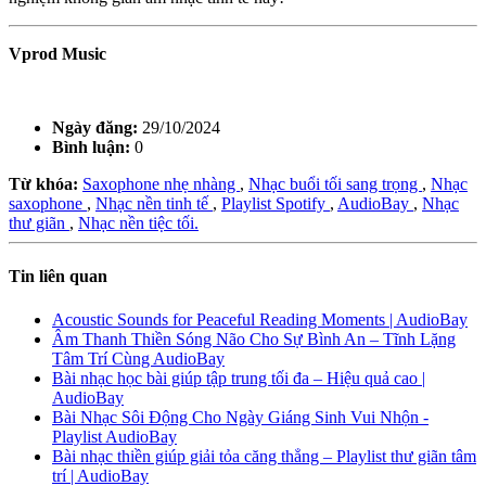
Vprod Music
Ngày đăng:
29/10/2024
Bình luận:
0
Từ khóa:
Saxophone nhẹ nhàng
,
Nhạc buổi tối sang trọng
,
Nhạc
saxophone
,
Nhạc nền tinh tế
,
Playlist Spotify
,
AudioBay
,
Nhạc
thư giãn
,
Nhạc nền tiệc tối.
Tin liên quan
Acoustic Sounds for Peaceful Reading Moments | AudioBay
Âm Thanh Thiền Sóng Não Cho Sự Bình An – Tĩnh Lặng
Tâm Trí Cùng AudioBay
Bài nhạc học bài giúp tập trung tối đa – Hiệu quả cao |
AudioBay
Bài Nhạc Sôi Động Cho Ngày Giáng Sinh Vui Nhộn -
Playlist AudioBay
Bài nhạc thiền giúp giải tỏa căng thẳng – Playlist thư giãn tâm
trí | AudioBay