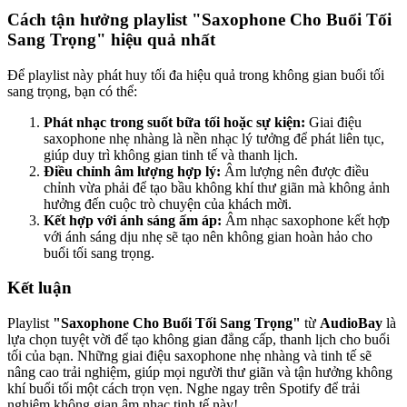
Cách tận hưởng playlist "Saxophone Cho Buổi Tối
Sang Trọng" hiệu quả nhất
Để playlist này phát huy tối đa hiệu quả trong không gian buổi tối
sang trọng, bạn có thể:
Phát nhạc trong suốt bữa tối hoặc sự kiện:
Giai điệu
saxophone nhẹ nhàng là nền nhạc lý tưởng để phát liên tục,
giúp duy trì không gian tinh tế và thanh lịch.
Điều chỉnh âm lượng hợp lý:
Âm lượng nên được điều
chỉnh vừa phải để tạo bầu không khí thư giãn mà không ảnh
hưởng đến cuộc trò chuyện của khách mời.
Kết hợp với ánh sáng ấm áp:
Âm nhạc saxophone kết hợp
với ánh sáng dịu nhẹ sẽ tạo nên không gian hoàn hảo cho
buổi tối sang trọng.
Kết luận
Playlist
"Saxophone Cho Buổi Tối Sang Trọng"
từ
AudioBay
là
lựa chọn tuyệt vời để tạo không gian đẳng cấp, thanh lịch cho buổi
tối của bạn. Những giai điệu saxophone nhẹ nhàng và tinh tế sẽ
nâng cao trải nghiệm, giúp mọi người thư giãn và tận hưởng không
khí buổi tối một cách trọn vẹn. Nghe ngay trên Spotify để trải
nghiệm không gian âm nhạc tinh tế này!