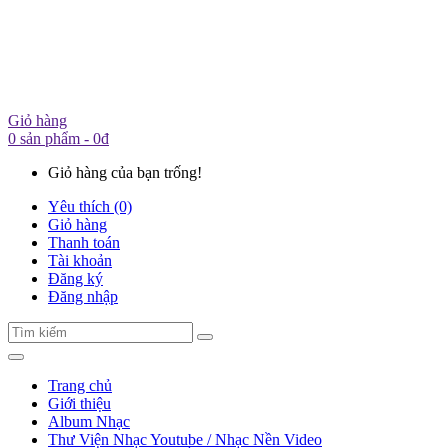
Giỏ hàng
0 sản phẩm - 0đ
Giỏ hàng của bạn trống!
Yêu thích (0)
Giỏ hàng
Thanh toán
Tài khoản
Đăng ký
Đăng nhập
Trang chủ
Giới thiệu
Album Nhạc
Thư Viện Nhạc Youtube / Nhạc Nền Video