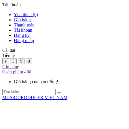
Tài khoản
Yêu thích (0)
Giỏ hàng
Thanh toán
Tài khoản
Đăng ký
Đăng nhập
Cài đặt
Tiền tệ
€
£
$
đ
Giỏ hàng
0 sản phẩm - 0đ
Giỏ hàng của bạn trống!
MUSIC PRODUCER VIET NAM