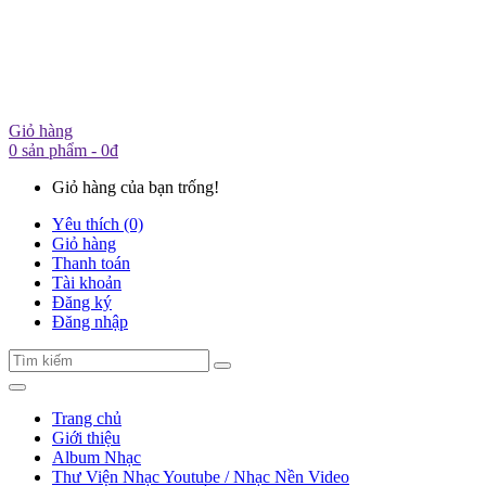
Giỏ hàng
0 sản phẩm - 0đ
Giỏ hàng của bạn trống!
Yêu thích (0)
Giỏ hàng
Thanh toán
Tài khoản
Đăng ký
Đăng nhập
Trang chủ
Giới thiệu
Album Nhạc
Thư Viện Nhạc Youtube / Nhạc Nền Video