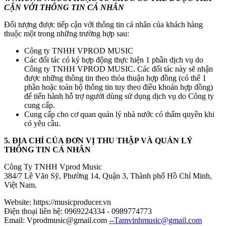
CẬN VỚI THÔNG TIN CÁ NHÂN
Đối tượng được tiếp cận với thông tin cá nhân của khách hàng
thuộc một trong những trường hợp sau:
Công ty TNHH VPROD MUSIC
Các đối tác có ký hợp động thực hiện 1 phần dịch vụ do
Công ty TNHH VPROD MUSIC. Các đối tác này sẽ nhận
được những thông tin theo thỏa thuận hợp đồng (có thể 1
phần hoặc toàn bộ thông tin tuy theo điều khoản hợp đồng)
để tiến hành hỗ trợ người dùng sử dụng dịch vụ do Công ty
cung cấp.
Cung cấp cho cơ quan quản lý nhà nước có thẩm quyền khi
có yêu cầu.
5. ĐỊA CHỈ CỦA ĐƠN VỊ THU THẬP VÀ QUẢN LÝ
THÔNG TIN CÁ NHÂN
Công Ty TNHH Vprod Music
384/7 Lê Văn Sỹ, Phường 14, Quận 3, Thành phố Hồ Chí Minh,
Việt Nam.
Website: https://musicproducer.vn
Điện thoại liên hệ: 0969224334 - 0989774773
Email: Vprodmusic@gmail.com
--Tamvinhmusic@gmail.com