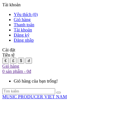
Tài khoản
Yêu thích (0)
Giỏ hàng
Thanh toán
Tài khoản
Đăng ký
Đăng nhập
Cài đặt
Tiền tệ
€
£
$
đ
Giỏ hàng
0 sản phẩm - 0đ
Giỏ hàng của bạn trống!
MUSIC PRODUCER VIET NAM