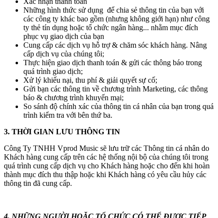
Xác nhận thanh toán
Những hình thức sử dụng để chia sẻ thông tin của bạn với
các công ty khác bao gồm (nhưng không giới hạn) như công
ty thẻ tín dụng hoặc tổ chức ngân hàng... nhằm mục đích
phục vụ giao dịch của bạn
Cung cấp các dịch vụ hỗ trợ & chăm sóc khách hàng. Nâng
cấp dịch vụ của chúng tôi;
Thực hiện giao dịch thanh toán & gửi các thông báo trong
quá trình giao dịch;
Xử lý khiếu nại, thu phí & giải quyết sự cố;
Gửi bạn các thông tin về chương trình Marketing, các thông
báo & chương trình khuyến mại;
So sánh độ chính xác của thông tin cá nhân của bạn trong quá
trình kiểm tra với bên thứ ba.
3. THỜI GIAN LƯU THÔNG TI
N
Công Ty TNHH Vprod Music sẽ lưu trữ các Thông tin cá nhân do
Khách hàng cung cấp trên các hệ thống nội bộ của chúng tôi trong
quá trình cung cấp dịch vụ cho Khách hàng hoặc cho đến khi hoàn
thành mục đích thu thập hoặc khi Khách hàng có yêu cầu hủy các
thông tin đã cung cấp.
4. N
HỮNG NGƯỜI HOẶC TỔ CHỨC CÓ THỂ ĐƯỢC TIẾP