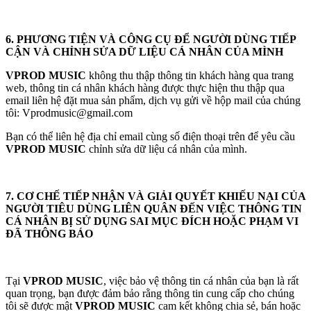
6. PHƯƠNG TIỆN VÀ CÔNG CỤ ĐỂ NGƯỜI DÙNG TIẾP
CẬN VÀ CHỈNH SỬA DỮ LIỆU CÁ NHÂN CỦA MÌNH
VPROD MUSIC
không thu thập thông tin khách hàng qua trang
web, thông tin cá nhân khách hàng được thực hiện thu thập qua
email liên hệ đặt mua sản phẩm, dịch vụ gửi về hộp mail của chúng
tôi: Vprodmusic@gmail.com
Bạn có thể liên hệ địa chỉ email cùng số điện thoại trên để yêu cầu
VPROD MUSIC
chỉnh sửa dữ liệu cá nhân của mình.
7. CƠ CHẾ TIẾP NHẬN VÀ GIẢI QUYẾT KHIẾU NẠI CỦA
NGƯỜI TIÊU DÙNG LIÊN QUÂN ĐẾN VIỆC THÔNG TIN
CÁ NHÂN BỊ SỬ DỤNG SAI MỤC ĐÍCH HOẶC PHẠM VI
ĐÃ THÔNG BÁO
Tại
VPROD MUSIC
, việc bảo vệ thông tin cá nhân của bạn là rất
quan trọng, bạn được đảm bảo rằng thông tin cung cấp cho chúng
tôi sẽ được mật
VPROD MUSIC
cam kết không chia sẻ, bán hoặc