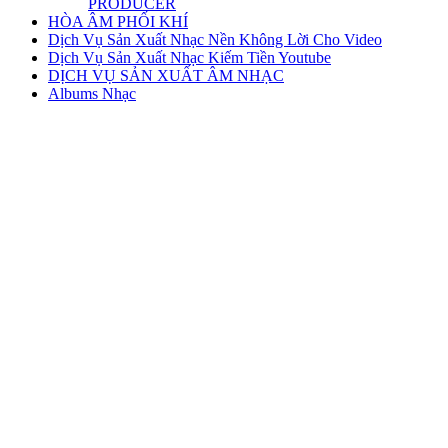
PRODUCER
HÒA ÂM PHỐI KHÍ
Dịch Vụ Sản Xuất Nhạc Nền Không Lời Cho Video
Dịch Vụ Sản Xuất Nhạc Kiếm Tiền Youtube
DỊCH VỤ SẢN XUẤT ÂM NHẠC
Albums Nhạc