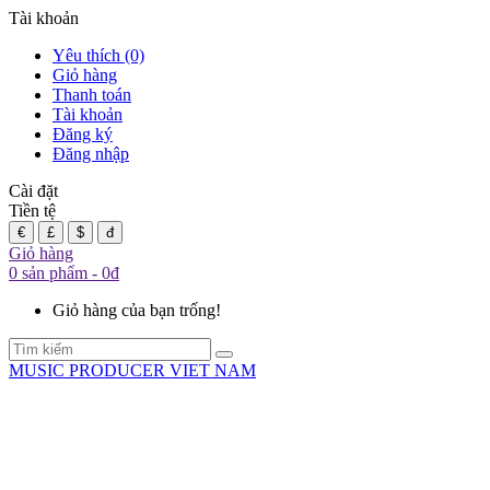
Tài khoản
Yêu thích (0)
Giỏ hàng
Thanh toán
Tài khoản
Đăng ký
Đăng nhập
Cài đặt
Tiền tệ
€
£
$
đ
Giỏ hàng
0 sản phẩm - 0đ
Giỏ hàng của bạn trống!
MUSIC PRODUCER VIET NAM