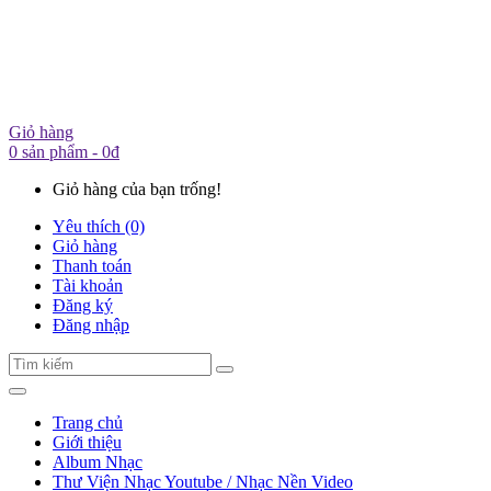
Giỏ hàng
0 sản phẩm - 0đ
Giỏ hàng của bạn trống!
Yêu thích (0)
Giỏ hàng
Thanh toán
Tài khoản
Đăng ký
Đăng nhập
Trang chủ
Giới thiệu
Album Nhạc
Thư Viện Nhạc Youtube / Nhạc Nền Video