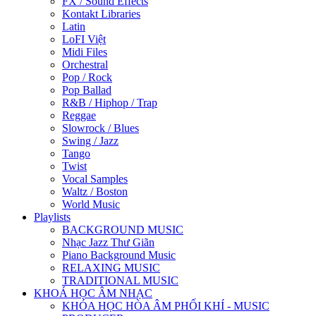
FX / Sound Effects
Kontakt Libraries
Latin
LoFI Việt
Midi Files
Orchestral
Pop / Rock
Pop Ballad
R&B / Hiphop / Trap
Reggae
Slowrock / Blues
Swing / Jazz
Tango
Twist
Vocal Samples
Waltz / Boston
World Music
Playlists
BACKGROUND MUSIC
Nhạc Jazz Thư Giãn
Piano Background Music
RELAXING MUSIC
TRADITIONAL MUSIC
KHOÁ HỌC ÂM NHẠC
KHÓA HỌC HÒA ÂM PHỐI KHÍ - MUSIC