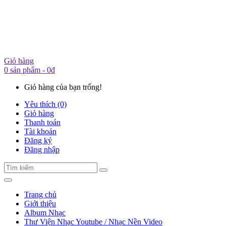
Giỏ hàng
0 sản phẩm - 0đ
Giỏ hàng của bạn trống!
Yêu thích (0)
Giỏ hàng
Thanh toán
Tài khoản
Đăng ký
Đăng nhập
Trang chủ
Giới thiệu
Album Nhạc
Thư Viện Nhạc Youtube / Nhạc Nền Video