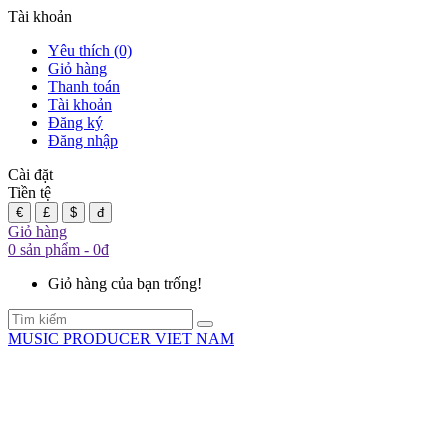
Tài khoản
Yêu thích (0)
Giỏ hàng
Thanh toán
Tài khoản
Đăng ký
Đăng nhập
Cài đặt
Tiền tệ
€
£
$
đ
Giỏ hàng
0 sản phẩm - 0đ
Giỏ hàng của bạn trống!
MUSIC PRODUCER VIET NAM