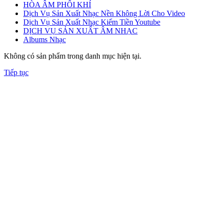
HÒA ÂM PHỐI KHÍ
Dịch Vụ Sản Xuất Nhạc Nền Không Lời Cho Video
Dịch Vụ Sản Xuất Nhạc Kiếm Tiền Youtube
DỊCH VỤ SẢN XUẤT ÂM NHẠC
Albums Nhạc
Không có sản phẩm trong danh mục hiện tại.
Tiếp tục