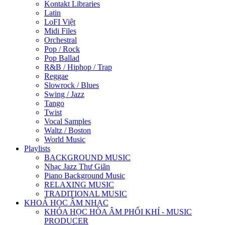
Kontakt Libraries
Latin
LoFI Việt
Midi Files
Orchestral
Pop / Rock
Pop Ballad
R&B / Hiphop / Trap
Reggae
Slowrock / Blues
Swing / Jazz
Tango
Twist
Vocal Samples
Waltz / Boston
World Music
Playlists
BACKGROUND MUSIC
Nhạc Jazz Thư Giãn
Piano Background Music
RELAXING MUSIC
TRADITIONAL MUSIC
KHOÁ HỌC ÂM NHẠC
KHÓA HỌC HÒA ÂM PHỐI KHÍ - MUSIC
PRODUCER