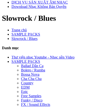
DỊCH VỤ SẢN XUẤT ÂM NHẠC
Download Nhạc Không Bản Quyền
Slowrock / Blues
Trang chủ
SAMPLE PACKS
Slowrock / Blues
Danh mục
Thư viện nhạc Youtube - Nhạc nền Video
SAMPLE PACKS
Ballad Dân Ca
Bolero / Rumba
Bossa Nova
Cha Cha Cha
Country
EDM
Epic
Free Samples
Funky / Disco
FX / Sound Effects