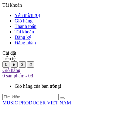
Tài khoản
Yêu thích (0)
Giỏ hàng
Thanh toán
Tài khoản
Đăng ký
Đăng nhập
Cài đặt
Tiền tệ
€
£
$
đ
Giỏ hàng
0 sản phẩm - 0đ
Giỏ hàng của bạn trống!
MUSIC PRODUCER VIET NAM