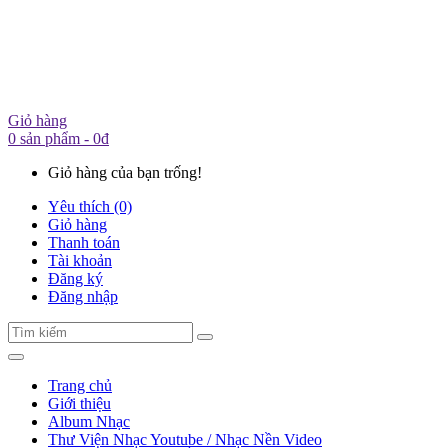
Giỏ hàng
0 sản phẩm - 0đ
Giỏ hàng của bạn trống!
Yêu thích (0)
Giỏ hàng
Thanh toán
Tài khoản
Đăng ký
Đăng nhập
Trang chủ
Giới thiệu
Album Nhạc
Thư Viện Nhạc Youtube / Nhạc Nền Video