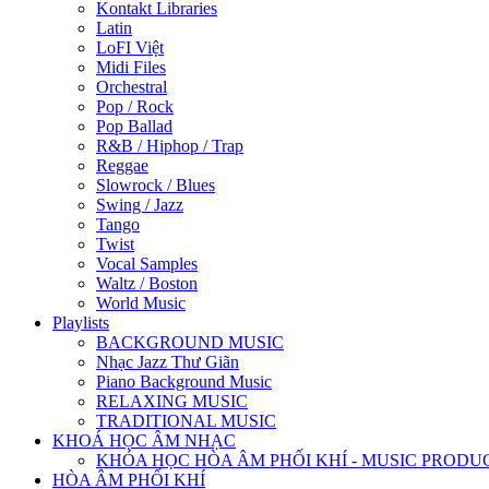
Kontakt Libraries
Latin
LoFI Việt
Midi Files
Orchestral
Pop / Rock
Pop Ballad
R&B / Hiphop / Trap
Reggae
Slowrock / Blues
Swing / Jazz
Tango
Twist
Vocal Samples
Waltz / Boston
World Music
Playlists
BACKGROUND MUSIC
Nhạc Jazz Thư Giãn
Piano Background Music
RELAXING MUSIC
TRADITIONAL MUSIC
KHOÁ HỌC ÂM NHẠC
KHÓA HỌC HÒA ÂM PHỐI KHÍ - MUSIC PRODU
HÒA ÂM PHỐI KHÍ