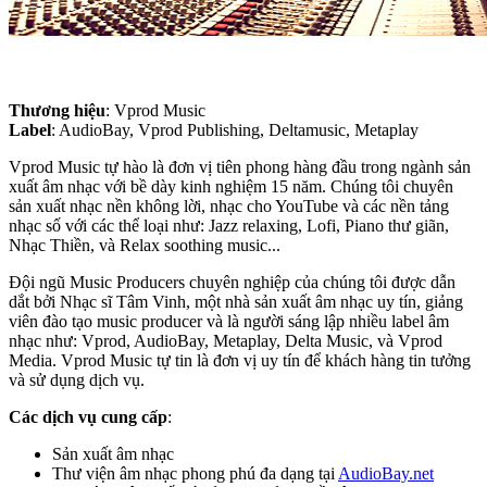
Thương hiệu
: Vprod Music
Label
: AudioBay, Vprod Publishing, Deltamusic, Metaplay
Vprod Music tự hào là đơn vị tiên phong hàng đầu trong ngành sản
xuất âm nhạc với bề dày kinh nghiệm 15 năm. Chúng tôi chuyên
sản xuất nhạc nền không lời, nhạc cho YouTube và các nền tảng
nhạc số với các thể loại như: Jazz relaxing, Lofi, Piano thư giãn,
Nhạc Thiền, và Relax soothing music...
Đội ngũ Music Producers chuyên nghiệp của chúng tôi được dẫn
dắt bởi Nhạc sĩ Tâm Vinh, một nhà sản xuất âm nhạc uy tín, giảng
viên đào tạo music producer và là người sáng lập nhiều label âm
nhạc như: Vprod, AudioBay, Metaplay, Delta Music, và Vprod
Media. Vprod Music tự tin là đơn vị uy tín để khách hàng tin tưởng
và sử dụng dịch vụ.
Các dịch vụ cung cấp
:
Sản xuất âm nhạc
Thư viện âm nhạc phong phú đa dạng tại
AudioBay.net