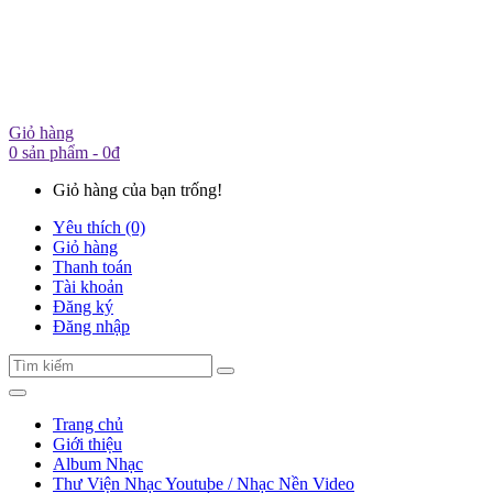
Giỏ hàng
0 sản phẩm - 0đ
Giỏ hàng của bạn trống!
Yêu thích (0)
Giỏ hàng
Thanh toán
Tài khoản
Đăng ký
Đăng nhập
Trang chủ
Giới thiệu
Album Nhạc
Thư Viện Nhạc Youtube / Nhạc Nền Video