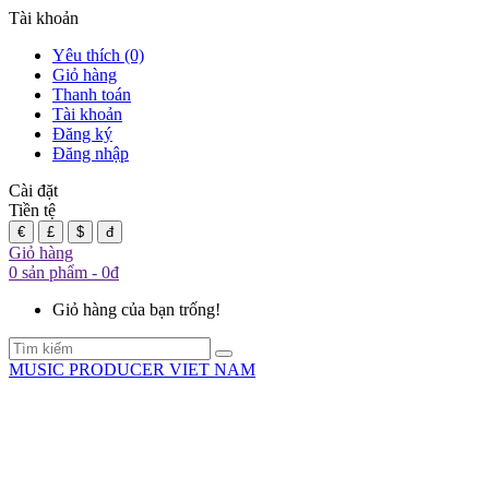
Tài khoản
Yêu thích (0)
Giỏ hàng
Thanh toán
Tài khoản
Đăng ký
Đăng nhập
Cài đặt
Tiền tệ
€
£
$
đ
Giỏ hàng
0 sản phẩm - 0đ
Giỏ hàng của bạn trống!
MUSIC PRODUCER VIET NAM