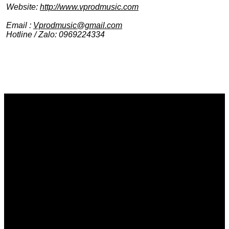
Website:
http://www.vprodmusic
.com
Email :
Vprodmusic@gmail.com
Hotline / Zalo: 0969224334