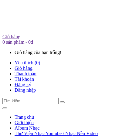
Giỏ hàng
0 sản phẩm - 0đ
Giỏ hàng của bạn trống!
Yêu thích (0)
Giỏ hàng
Thanh toán
Tài khoản
Đăng ký
Đăng nhập
Trang chủ
Giới thiệu
Album Nhạc
Thư Viện Nhạc Youtube / Nhạc Nền Video