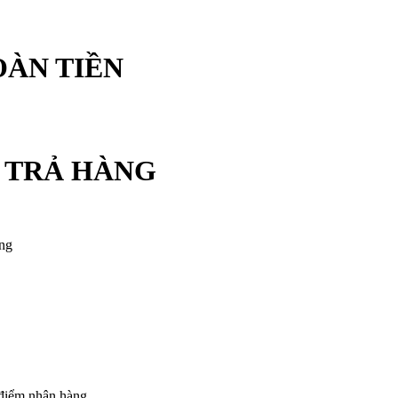
OÀN TIỀN
/ TRẢ HÀNG
àng
 điểm nhận hàng.