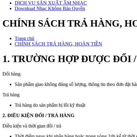
DỊCH VỤ SẢN XUẤT ÂM NHẠC
Download Nhạc Không Bản Quyền
CHÍNH SÁCH TRẢ HÀNG, H
Trang chủ
CHÍNH SÁCH TRẢ HÀNG, HOÀN TIỀN
1. TRƯỜNG HỢP ĐƯỢC ĐỔI 
Đổi hàng
Sản phẩm giao không đúng số lượng, thông tin theo đơn đặt h
Trả hàng
Trả hàng do sản phẩm bị lỗi kỹ thuật
2. ĐIỀU KIỆN ĐỔI / TRẢ HÀNG
Điều kiện và thời gian đổi / trả
Thời điểm ngay khi nhận hàng hoặc trong vòng 24h kể từ thời