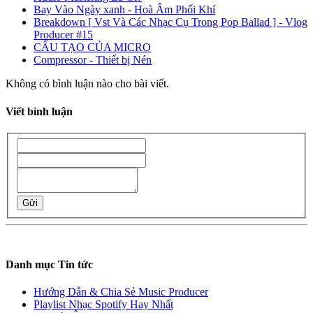
Bay Vào Ngày xanh - Hoà Âm Phối Khí
Breakdown [ Vst Và Các Nhạc Cụ Trong Pop Ballad ] - Vlog
Producer #15
CẤU TẠO CỦA MICRO
Compressor - Thiết bị Nén
Không có bình luận nào cho bài viết.
Viết bình luận
Gửi
Danh mục Tin tức
Hướng Dẫn & Chia Sẻ Music Producer
Playlist Nhạc Spotify Hay Nhất