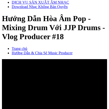
DỊCH VỤ SẢN XUẤT ÂM NHẠC
Download Nhạc Không Bản Quyền
Hướng Dẫn Hòa Âm Pop -
Mixing Drum Với JJP Drums -
Vlog Producer #18
Trang chủ
Hướng Dẫn & Chia Sẻ Music Producer