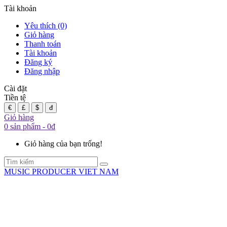
Tài khoản
Yêu thích (0)
Giỏ hàng
Thanh toán
Tài khoản
Đăng ký
Đăng nhập
Cài đặt
Tiền tệ
€
£
$
đ
Giỏ hàng
0 sản phẩm - 0đ
Giỏ hàng của bạn trống!
MUSIC PRODUCER VIET NAM