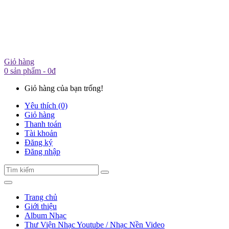
Giỏ hàng
0 sản phẩm - 0đ
Giỏ hàng của bạn trống!
Yêu thích (0)
Giỏ hàng
Thanh toán
Tài khoản
Đăng ký
Đăng nhập
Trang chủ
Giới thiệu
Album Nhạc
Thư Viện Nhạc Youtube / Nhạc Nền Video