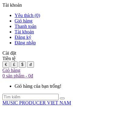
Tài khoản
Yêu thích (0)
Giỏ hàng
Thanh toán
Tài khoản
Đăng ký
Đăng nhập
Cài đặt
Tiền tệ
€
£
$
đ
Giỏ hàng
0 sản phẩm - 0đ
Giỏ hàng của bạn trống!
MUSIC PRODUCER VIET NAM