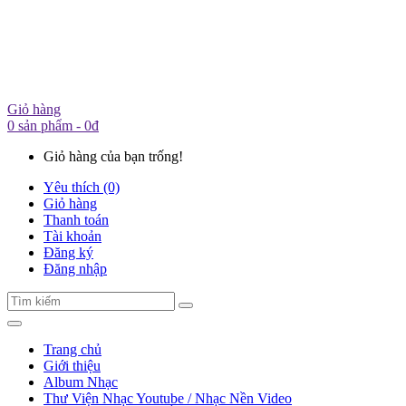
Giỏ hàng
0 sản phẩm - 0đ
Giỏ hàng của bạn trống!
Yêu thích (0)
Giỏ hàng
Thanh toán
Tài khoản
Đăng ký
Đăng nhập
Trang chủ
Giới thiệu
Album Nhạc
Thư Viện Nhạc Youtube / Nhạc Nền Video