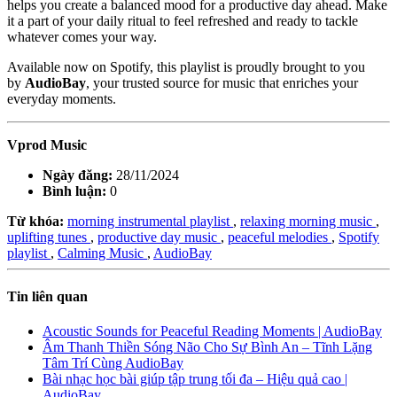
helps you create a balanced mood for a productive day ahead. Make
it a part of your daily ritual to feel refreshed and ready to tackle
whatever comes your way.
Available now on Spotify, this playlist is proudly brought to you
by
AudioBay
, your trusted source for music that enriches your
everyday moments.
Vprod Music
Ngày đăng:
28/11/2024
Bình luận:
0
Từ khóa:
morning instrumental playlist
,
relaxing morning music
,
uplifting tunes
,
productive day music
,
peaceful melodies
,
Spotify
playlist
,
Calming Music
,
AudioBay
Tin liên quan
Acoustic Sounds for Peaceful Reading Moments | AudioBay
Âm Thanh Thiền Sóng Não Cho Sự Bình An – Tĩnh Lặng
Tâm Trí Cùng AudioBay
Bài nhạc học bài giúp tập trung tối đa – Hiệu quả cao |
AudioBay