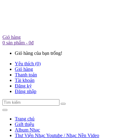
Giỏ hàng
0 sản phẩm - 0đ
Giỏ hàng của bạn trống!
Yêu thích (0)
Giỏ hàng
Thanh toán
Tài khoản
Đăng ký
Đăng nhập
Trang chủ
Giới thiệu
Album Nhạc
Thư Viện Nhạc Youtube / Nhạc Nền Video