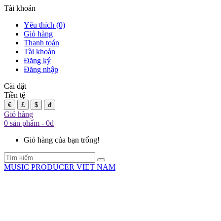
Tài khoản
Yêu thích (0)
Giỏ hàng
Thanh toán
Tài khoản
Đăng ký
Đăng nhập
Cài đặt
Tiền tệ
€
£
$
đ
Giỏ hàng
0 sản phẩm - 0đ
Giỏ hàng của bạn trống!
MUSIC PRODUCER VIET NAM