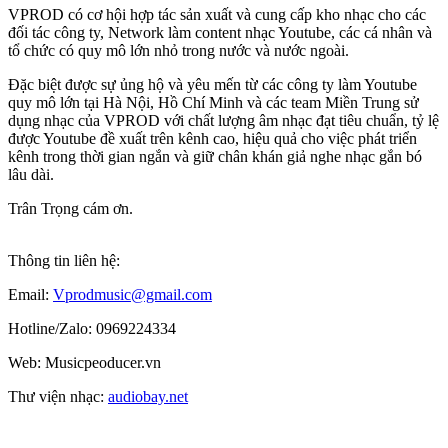
VPROD có cơ hội hợp tác sản xuất và cung cấp kho nhạc cho các
đối tác công ty, Network làm content nhạc Youtube, các cá nhân và
tổ chức có quy mô lớn nhỏ trong nước và nước ngoài.
Đặc biệt được sự ủng hộ và yêu mến từ các công ty làm Youtube
quy mô lớn tại Hà Nội, Hồ Chí Minh và các team Miền Trung sử
dụng nhạc của VPROD với chất lượng âm nhạc đạt tiêu chuẩn, tỷ lệ
được Youtube đề xuất trên kênh cao, hiệu quả cho việc phát triển
kênh trong thời gian ngắn và giữ chân khán giả nghe nhạc gắn bó
lâu dài.
Trân Trọng cám ơn.
Thông tin liên hệ:
Email:
Vprodmusic@gmail.com
Hotline/Zalo: 0969224334
Web: Musicpeoducer.vn
Thư viện nhạc:
audiobay.net