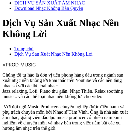
DỊCH VỤ SẢN XUẤT ÂM NHẠC
Download Nhạc Không Bản Quyền
Dịch Vụ Sản Xuất Nhạc Nền
Không Lời
Trang chủ
Dịch Vụ Sản Xuất Nhạc Nền Không Lời
VPROD MUSIC
Chúng tôi tự hào là đơn vị tiên phong hàng đầu trong ngành sản
xuất nhạc nền không lời khai thác trên Youtube và các nền tảng
nhạc số với các thể loại nhạc:
Jazz relaxing, Lofi, Piano thư giãn, Nhạc Thiền, Relax soothing
music... và các thể loại nhạc nền không lời cho video
Với đội ngũ Music Producers chuyên nghiệp được điều hành và
phụ trách chuyên môn bởi Nhạc sĩ Tâm Vinh. Ông là nhà sản xuất
âm nhạc, giảng viên đào tạo music producer có nhiều năm kinh
nghiệm về chuyên môn và nhạy bén trong việc nắm bắt các xu
hướng âm nhạc trên thế giới.