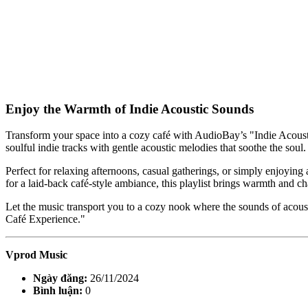
Enjoy the Warmth of Indie Acoustic Sounds
Transform your space into a cozy café with AudioBay’s "Indie Acousti
soulful indie tracks with gentle acoustic melodies that soothe the soul.
Perfect for relaxing afternoons, casual gatherings, or simply enjoying
for a laid-back café-style ambiance, this playlist brings warmth and c
Let the music transport you to a cozy nook where the sounds of acousti
Café Experience."
Vprod Music
Ngày đăng:
26/11/2024
Bình luận:
0