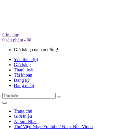
Giỏ hàng
0 sản phẩm - 0đ
Giỏ hàng của bạn trống!
Yêu thích (0)
Giỏ hàng
Thanh toán
Tài khoản
Đăng ký
Đăng nhập
Trang chủ
Giới thiệu
Album Nhạc
Thư Viện Nhạc Youtube / Nhạc Nền Video