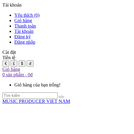
Tài khoản
Yêu thích (0)
Giỏ hàng
Thanh toán
Tài khoản
Đăng ký
Đăng nhập
Cài đặt
Tiền tệ
€
£
$
đ
Giỏ hàng
0 sản phẩm - 0đ
Giỏ hàng của bạn trống!
MUSIC PRODUCER VIET NAM