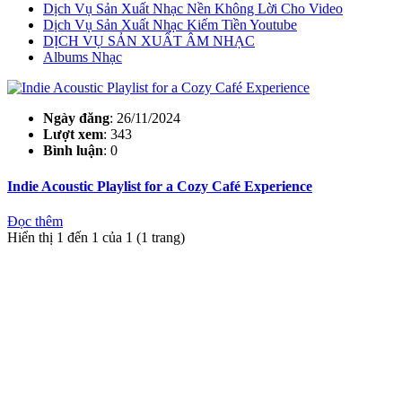
Dịch Vụ Sản Xuất Nhạc Nền Không Lời Cho Video
Dịch Vụ Sản Xuất Nhạc Kiếm Tiền Youtube
DỊCH VỤ SẢN XUẤT ÂM NHẠC
Albums Nhạc
Ngày đăng
: 26/11/2024
Lượt xem
: 343
Bình luận
: 0
Indie Acoustic Playlist for a Cozy Café Experience
Đọc thêm
Hiển thị 1 đến 1 của 1 (1 trang)