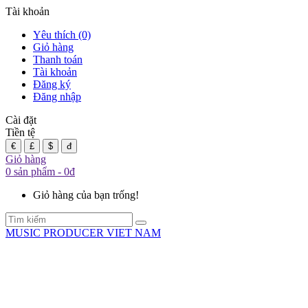
Tài khoản
Yêu thích (0)
Giỏ hàng
Thanh toán
Tài khoản
Đăng ký
Đăng nhập
Cài đặt
Tiền tệ
€
£
$
đ
Giỏ hàng
0 sản phẩm - 0đ
Giỏ hàng của bạn trống!
MUSIC PRODUCER VIET NAM