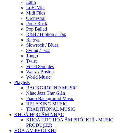
Latin
LoFI Việt
Midi Files
Orchestral
Pop / Rock
Pop Ballad
R&B / Hiphop / Trap
Reggae
Slowrock / Blues
Swing / Jazz
Tango
Twist
Vocal Samples
Waltz / Boston
World Music
Playlists
BACKGROUND MUSIC
Nhạc Jazz Thư Giãn
Piano Background Music
RELAXING MUSIC
TRADITIONAL MUSIC
KHOÁ HỌC ÂM NHẠC
KHÓA HỌC HÒA ÂM PHỐI KHÍ - MUSIC
PRODUCER
HÒA ÂM PHỐI KHÍ