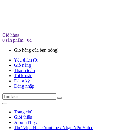
Giỏ hàng
0 sản phẩm - 0đ
Giỏ hàng của bạn trống!
Yêu thích (0)
Giỏ hàng
Thanh toán
Tài khoản
Đăng ký
Đăng nhập
Trang chủ
Giới thiệu
Album Nhạc
Thư Viện Nhạc Youtube / Nhạc Nền Video