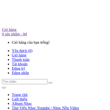
Giỏ hàng
0 sản phẩm - 0đ
Giỏ hàng của bạn trống!
Yêu thích (0)
Giỏ hàng
Thanh toán
Tài khoản
Đăng ký
Đăng nhập
Trang chủ
Giới thiệu
Album Nhạc
Thư Viện Nhạc Youtube / Nhạc Nền Video