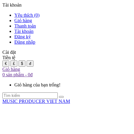
Tài khoản
Yêu thích (0)
Giỏ hàng
Thanh toán
Tài khoản
Đăng ký
Đăng nhập
Cài đặt
Tiền tệ
€
£
$
đ
Giỏ hàng
0 sản phẩm - 0đ
Giỏ hàng của bạn trống!
MUSIC PRODUCER VIET NAM