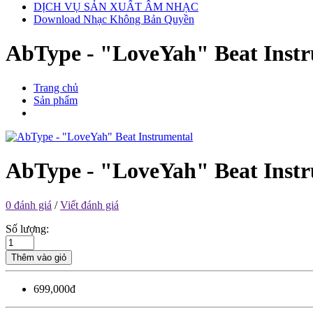
DỊCH VỤ SẢN XUẤT ÂM NHẠC
Download Nhạc Không Bản Quyền
AbType - "LoveYah" Beat Inst
Trang chủ
Sản phẩm
AbType - "LoveYah" Beat Inst
0 đánh giá
/
Viết đánh giá
Số lượng:
Thêm vào giỏ
699,000đ