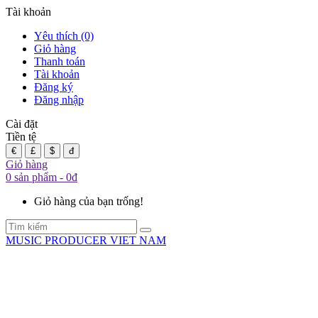
Tài khoản
Yêu thích (0)
Giỏ hàng
Thanh toán
Tài khoản
Đăng ký
Đăng nhập
Cài đặt
Tiền tệ
€
£
$
đ
Giỏ hàng
0 sản phẩm - 0đ
Giỏ hàng của bạn trống!
MUSIC PRODUCER VIET NAM