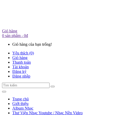
Giỏ hàng
0 sản phẩm - 0đ
Giỏ hàng của bạn trống!
Yêu thích (0)
Giỏ hàng
Thanh toán
Tài khoản
Đăng ký
Đăng nhập
Trang chủ
Giới thiệu
Album Nhạc
Thư Viện Nhạc Youtube / Nhạc Nền Video