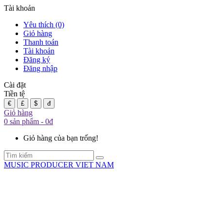
Tài khoản
Yêu thích (0)
Giỏ hàng
Thanh toán
Tài khoản
Đăng ký
Đăng nhập
Cài đặt
Tiền tệ
€
£
$
đ
Giỏ hàng
0 sản phẩm - 0đ
Giỏ hàng của bạn trống!
MUSIC PRODUCER VIET NAM