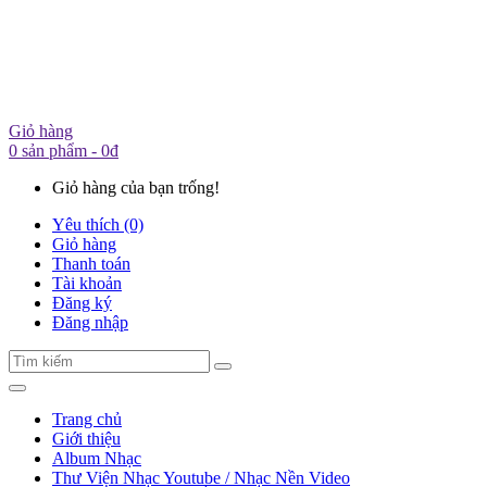
Giỏ hàng
0 sản phẩm - 0đ
Giỏ hàng của bạn trống!
Yêu thích (0)
Giỏ hàng
Thanh toán
Tài khoản
Đăng ký
Đăng nhập
Trang chủ
Giới thiệu
Album Nhạc
Thư Viện Nhạc Youtube / Nhạc Nền Video