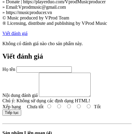
» Donate | https://playerduo.com/VprodMusicproducer
» Email:Vprodmusic@gmail.com
» https://musicproducer.vn
© Music produced by VProd Team
® Licensing, distribute and publishing by VProd Music
Viết đánh giá
Không có đánh giá nào cho sản phẩm này.
Viết đánh giá
Họ tên
Nội dung đánh giá
Chú ý:
Không sử dụng các định dạng HTML!
Xếp hạng
Chưa tốt
Tốt
Tiếp tục
Sản phẩm Liên quan (4)