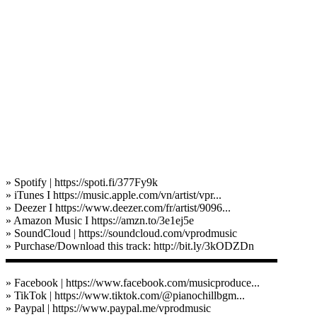
» Spotify | https://spoti.fi/377Fy9k
» iTunes I https://music.apple.com/vn/artist/vpr...
» Deezer I https://www.deezer.com/fr/artist/9096...
» Amazon Music I https://amzn.to/3e1ej5e
» SoundCloud | https://soundcloud.com/vprodmusic
» Purchase/Download this track: http://bit.ly/3kODZDn
▬▬▬▬▬▬▬▬▬▬▬▬▬▬▬▬▬▬▬▬▬▬▬▬
» Facebook | https://www.facebook.com/musicproduce...
» TikTok | https://www.tiktok.com/@pianochillbgm...
» Paypal | https://www.paypal.me/vprodmusic