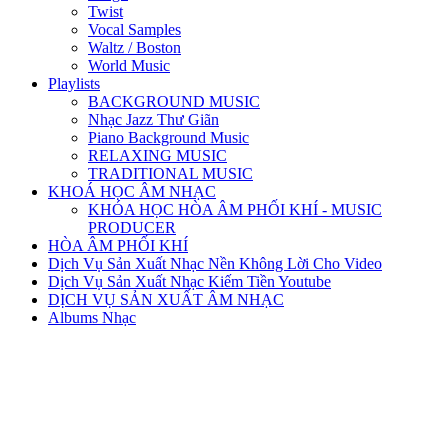
Twist
Vocal Samples
Waltz / Boston
World Music
Playlists
BACKGROUND MUSIC
Nhạc Jazz Thư Giãn
Piano Background Music
RELAXING MUSIC
TRADITIONAL MUSIC
KHOÁ HỌC ÂM NHẠC
KHÓA HỌC HÒA ÂM PHỐI KHÍ - MUSIC
PRODUCER
HÒA ÂM PHỐI KHÍ
Dịch Vụ Sản Xuất Nhạc Nền Không Lời Cho Video
Dịch Vụ Sản Xuất Nhạc Kiếm Tiền Youtube
DỊCH VỤ SẢN XUẤT ÂM NHẠC
Albums Nhạc