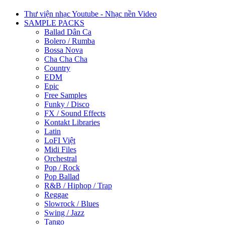
Thư viện nhạc Youtube - Nhạc nền Video
SAMPLE PACKS
Ballad Dân Ca
Bolero / Rumba
Bossa Nova
Cha Cha Cha
Country
EDM
Epic
Free Samples
Funky / Disco
FX / Sound Effects
Kontakt Libraries
Latin
LoFI Việt
Midi Files
Orchestral
Pop / Rock
Pop Ballad
R&B / Hiphop / Trap
Reggae
Slowrock / Blues
Swing / Jazz
Tango