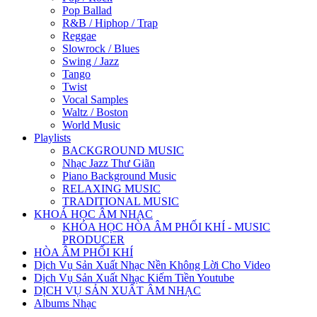
Pop Ballad
R&B / Hiphop / Trap
Reggae
Slowrock / Blues
Swing / Jazz
Tango
Twist
Vocal Samples
Waltz / Boston
World Music
Playlists
BACKGROUND MUSIC
Nhạc Jazz Thư Giãn
Piano Background Music
RELAXING MUSIC
TRADITIONAL MUSIC
KHOÁ HỌC ÂM NHẠC
KHÓA HỌC HÒA ÂM PHỐI KHÍ - MUSIC
PRODUCER
HÒA ÂM PHỐI KHÍ
Dịch Vụ Sản Xuất Nhạc Nền Không Lời Cho Video
Dịch Vụ Sản Xuất Nhạc Kiếm Tiền Youtube
DỊCH VỤ SẢN XUẤT ÂM NHẠC
Albums Nhạc