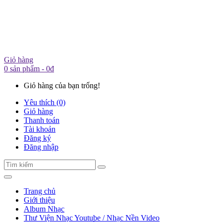
Giỏ hàng
0 sản phẩm - 0đ
Giỏ hàng của bạn trống!
Yêu thích (0)
Giỏ hàng
Thanh toán
Tài khoản
Đăng ký
Đăng nhập
Trang chủ
Giới thiệu
Album Nhạc
Thư Viện Nhạc Youtube / Nhạc Nền Video