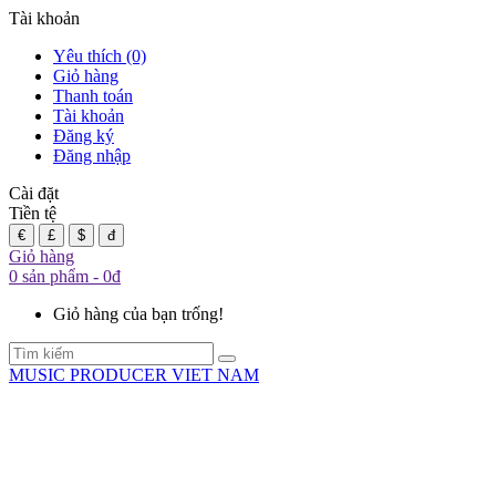
Tài khoản
Yêu thích (0)
Giỏ hàng
Thanh toán
Tài khoản
Đăng ký
Đăng nhập
Cài đặt
Tiền tệ
€
£
$
đ
Giỏ hàng
0 sản phẩm - 0đ
Giỏ hàng của bạn trống!
MUSIC PRODUCER VIET NAM