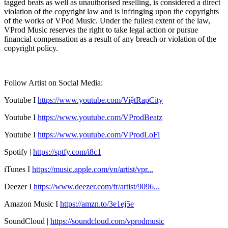
tagged beats as well as unauthorised reselling, is considered a direct
violation of the copyright law and is infringing upon the copyrights
of the works of VPod Music. Under the fullest extent of the law,
VProd Music reserves the right to take legal action or pursue
financial compensation as a result of any breach or violation of the
copyright policy.
Follow Artist on Social Media:
Youtube I
https://
www.youtube.com/ViệtRapCity
Youtube I
https://www.youtube.com/VProdBeatz
Youtube I
https://www.youtube.com/VProdLoFi
Spotify |
https://sptfy.com/i8c1
iTunes I
https://music.apple.com/vn/artist/vpr...
Deezer I
https://www.deezer.com/fr/artist/9096...
Amazon Music I
https://amzn.to/3e1ej5e​
SoundCloud |
https://soundcloud.com/vprodmusic