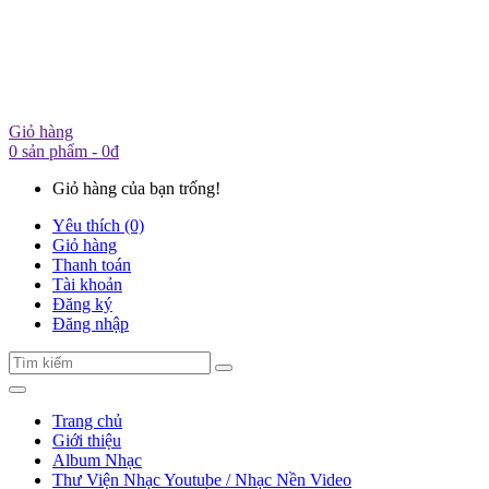
Giỏ hàng
0 sản phẩm - 0đ
Giỏ hàng của bạn trống!
Yêu thích (0)
Giỏ hàng
Thanh toán
Tài khoản
Đăng ký
Đăng nhập
Trang chủ
Giới thiệu
Album Nhạc
Thư Viện Nhạc Youtube / Nhạc Nền Video