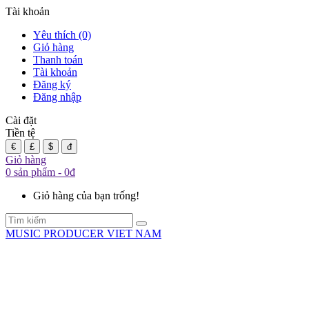
Tài khoản
Yêu thích (0)
Giỏ hàng
Thanh toán
Tài khoản
Đăng ký
Đăng nhập
Cài đặt
Tiền tệ
€
£
$
đ
Giỏ hàng
0 sản phẩm - 0đ
Giỏ hàng của bạn trống!
MUSIC PRODUCER VIET NAM