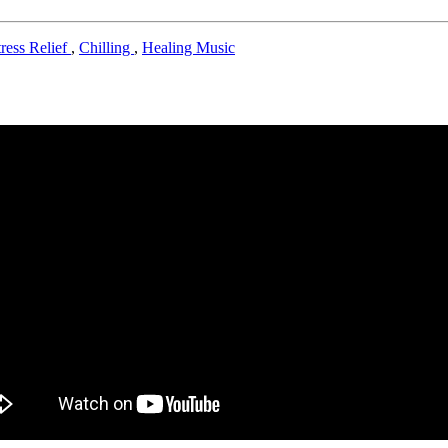
tress Relief
,
Chilling
,
Healing Music