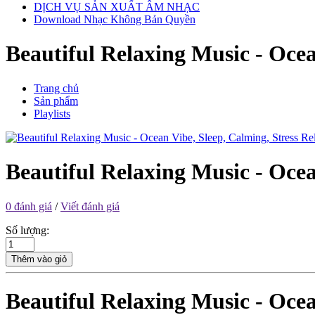
DỊCH VỤ SẢN XUẤT ÂM NHẠC
Download Nhạc Không Bản Quyền
Beautiful Relaxing Music - Ocea
Trang chủ
Sản phẩm
Playlists
Beautiful Relaxing Music - Ocea
0 đánh giá
/
Viết đánh giá
Số lượng:
Thêm vào giỏ
Beautiful Relaxing Music - Ocea