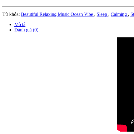
Từ khóa:
Beautiful Relaxing Music Ocean Vibe
,
Sleep
,
Calming
,
S
Mô tả
Đánh giá (0)