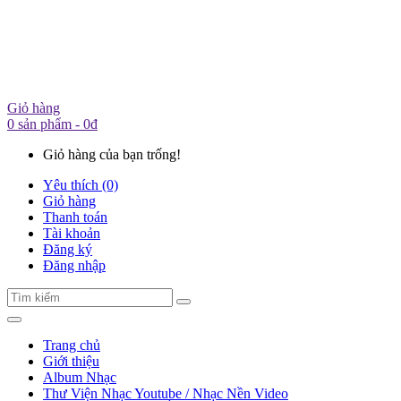
Giỏ hàng
0 sản phẩm - 0đ
Giỏ hàng của bạn trống!
Yêu thích (0)
Giỏ hàng
Thanh toán
Tài khoản
Đăng ký
Đăng nhập
Trang chủ
Giới thiệu
Album Nhạc
Thư Viện Nhạc Youtube / Nhạc Nền Video