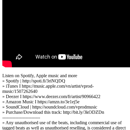
Listen on Spotify, Apple music and more
» Spotify | http://spoti.fi/3riNQDQ​
» iTunes I https://music.apple.com/vn/artist/vprod-
music/1507262640
» Deezer I https://www.deezer.com/fr/artist/90966422
» Amazon Music I https://amzn.to/3e1ej5e​
» SoundCloud | https://soundcloud.com/vprodmusic​
» Purchase/Download this track: http://bit.ly/3kODZDn
--------------------------
» Any unauthorised use of the beats, including commercial use of
tagged beats as well as unauthorised reselling, is considered a direct