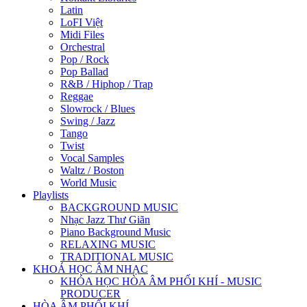
Latin
LoFI Việt
Midi Files
Orchestral
Pop / Rock
Pop Ballad
R&B / Hiphop / Trap
Reggae
Slowrock / Blues
Swing / Jazz
Tango
Twist
Vocal Samples
Waltz / Boston
World Music
Playlists
BACKGROUND MUSIC
Nhạc Jazz Thư Giãn
Piano Background Music
RELAXING MUSIC
TRADITIONAL MUSIC
KHOÁ HỌC ÂM NHẠC
KHÓA HỌC HÒA ÂM PHỐI KHÍ - MUSIC
PRODUCER
HÒA ÂM PHỐI KHÍ