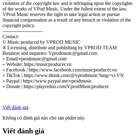
violation of the copyright law and is infringing upon the copyrights
of the works of VPod Music. Under the fullest extent of the law,
VProd Music reserves the right to take legal action or pursue
financial compensation as a result of any breach or violation of the
copyright policy.
--------------------------
Contact:
© Music produced by VPROD MUSIC
® Licensing, distribute and publishing by VPROD TEAM
Business and inquiries: Vprodmusic@gmail.com
» Email:vprodmusic@gmail.com
» Website: https://musicproducer.vn
» Facebook | https://www.facebook.com/musicproducer.vn
» TikTok | https://www.tiktok.com/@vprodmusic?lang=vi-VN
» Paypal | https://www.paypal.me/vprodmusic
» Donate | https://playerduo.com/VprodMusicproducer
Viết đánh giá
Không có đánh giá nào cho sản phẩm này.
Viết đánh giá