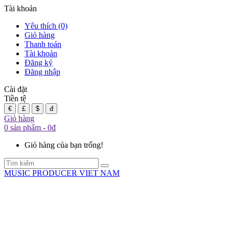
Tài khoản
Yêu thích (0)
Giỏ hàng
Thanh toán
Tài khoản
Đăng ký
Đăng nhập
Cài đặt
Tiền tệ
€
£
$
đ
Giỏ hàng
0 sản phẩm - 0đ
Giỏ hàng của bạn trống!
MUSIC PRODUCER VIET NAM