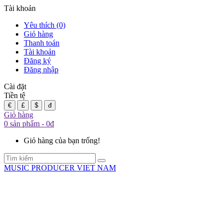
Tài khoản
Yêu thích (0)
Giỏ hàng
Thanh toán
Tài khoản
Đăng ký
Đăng nhập
Cài đặt
Tiền tệ
€
£
$
đ
Giỏ hàng
0 sản phẩm - 0đ
Giỏ hàng của bạn trống!
MUSIC PRODUCER VIET NAM