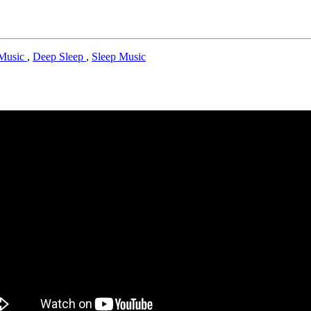
 Music
,
Deep Sleep
,
Sleep Music