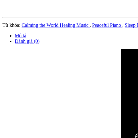
Từ khóa:
Calming the World Healing Music
,
Peaceful Piano
,
Sleep
Mô tả
Đánh giá (0)