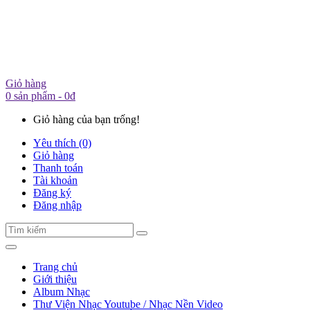
Giỏ hàng
0 sản phẩm - 0đ
Giỏ hàng của bạn trống!
Yêu thích (0)
Giỏ hàng
Thanh toán
Tài khoản
Đăng ký
Đăng nhập
Trang chủ
Giới thiệu
Album Nhạc
Thư Viện Nhạc Youtube / Nhạc Nền Video