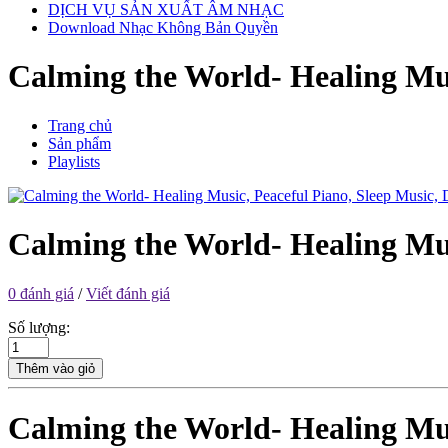
DỊCH VỤ SẢN XUẤT ÂM NHẠC
Download Nhạc Không Bản Quyền
Calming the World- Healing Mus
Trang chủ
Sản phẩm
Playlists
Calming the World- Healing Mus
0 đánh giá
/
Viết đánh giá
Số lượng:
Thêm vào giỏ
Calming the World- Healing Mus