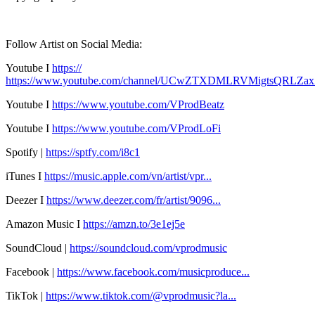
Follow Artist on Social Media:
Youtube I
https://
https://www.youtube.com/channel/UCwZTXDMLRVMigtsQRLZa
Youtube I
https://www.youtube.com/VProdBeatz
Youtube I
https://www.youtube.com/VProdLoFi
Spotify |
https://sptfy.com/i8c1
iTunes I
https://music.apple.com/vn/artist/vpr...
Deezer I
https://www.deezer.com/fr/artist/9096...
Amazon Music I
https://amzn.to/3e1ej5e​
SoundCloud |
https://soundcloud.com/vprodmusic
Facebook |
https://www.facebook.com/musicproduce...
TikTok |
https://www.tiktok.com/@vprodmusic?la...