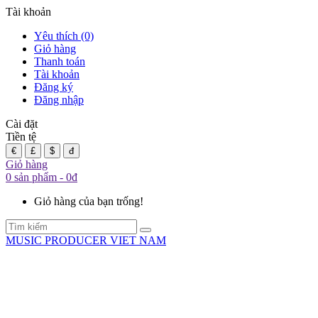
Tài khoản
Yêu thích (0)
Giỏ hàng
Thanh toán
Tài khoản
Đăng ký
Đăng nhập
Cài đặt
Tiền tệ
€
£
$
đ
Giỏ hàng
0 sản phẩm - 0đ
Giỏ hàng của bạn trống!
MUSIC PRODUCER VIET NAM