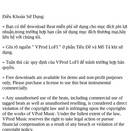
Điều Khoản Sử Dụng:
» Bạn có thể download Beat miễn phí sử dụng cho mục đích phi lợi
nhuận,trong trường hợp bạn cần sử dụng mục đích thương mại,hãy
liên hệ với chúng tôi.
» Ghi rõ nguồn " VProd LoFI " ở phần Tiêu Đề và Mô Tả khi sử
dụng.
» Tuân thủ các quy định của VProd LoFI
để tránh trường hợp bản
quyền.
» Free downloads are available for demo and non-profit purposes
only, Please purchase a license to use this beat instrumental
commercially.
» Any unauthorised use of the beats, including commercial use of
tagged beats as well as unauthorised reselling, is considered a direct
violation of the copyright law and is infringing upon the copyrights
of the works of VPod Music. Under the fullest extent of the law,
VProd Music reserves the right to take legal action or pursue
financial compensation as a result of any breach or violation of the
copyright policy.