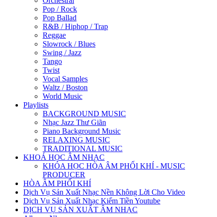
Orchestral
Pop / Rock
Pop Ballad
R&B / Hiphop / Trap
Reggae
Slowrock / Blues
Swing / Jazz
Tango
Twist
Vocal Samples
Waltz / Boston
World Music
Playlists
BACKGROUND MUSIC
Nhạc Jazz Thư Giãn
Piano Background Music
RELAXING MUSIC
TRADITIONAL MUSIC
KHOÁ HỌC ÂM NHẠC
KHÓA HỌC HÒA ÂM PHỐI KHÍ - MUSIC
PRODUCER
HÒA ÂM PHỐI KHÍ
Dịch Vụ Sản Xuất Nhạc Nền Không Lời Cho Video
Dịch Vụ Sản Xuất Nhạc Kiếm Tiền Youtube
DỊCH VỤ SẢN XUẤT ÂM NHẠC