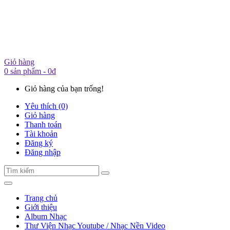
Giỏ hàng
0 sản phẩm - 0đ
Giỏ hàng của bạn trống!
Yêu thích (0)
Giỏ hàng
Thanh toán
Tài khoản
Đăng ký
Đăng nhập
Trang chủ
Giới thiệu
Album Nhạc
Thư Viện Nhạc Youtube / Nhạc Nền Video