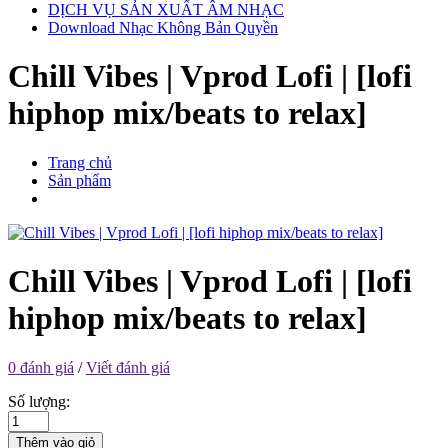
DỊCH VỤ SẢN XUẤT ÂM NHẠC
Download Nhạc Không Bản Quyền
Chill Vibes | Vprod Lofi | [lofi
hiphop mix/beats to relax]
Trang chủ
Sản phẩm
Chill Vibes | Vprod Lofi | [lofi
hiphop mix/beats to relax]
0 đánh giá
/
Viết đánh giá
Số lượng:
Thêm vào giỏ