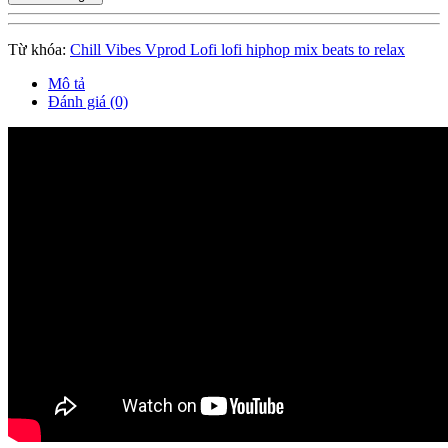
Từ khóa:
Chill Vibes Vprod Lofi lofi hiphop mix beats to relax
Mô tả
Đánh giá (0)