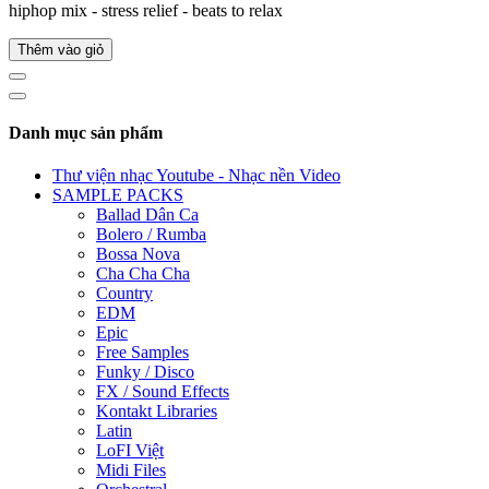
hiphop mix - stress relief - beats to relax
Thêm vào giỏ
Danh mục sản phẩm
Thư viện nhạc Youtube - Nhạc nền Video
SAMPLE PACKS
Ballad Dân Ca
Bolero / Rumba
Bossa Nova
Cha Cha Cha
Country
EDM
Epic
Free Samples
Funky / Disco
FX / Sound Effects
Kontakt Libraries
Latin
LoFI Việt
Midi Files