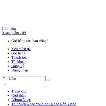
Giỏ hàng
0 sản phẩm - 0đ
Giỏ hàng của bạn trống!
Yêu thích (0)
Giỏ hàng
Thanh toán
Tài khoản
Đăng ký
Đăng nhập
Trang chủ
Giới thiệu
Album Nhạc
Thư Viện Nhạc Youtube / Nhạc Nền Video