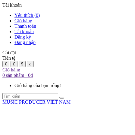
Tài khoản
Yêu thích (0)
Giỏ hàng
Thanh toán
Tài khoản
Đăng ký
Đăng nhập
Cài đặt
Tiền tệ
€
£
$
đ
Giỏ hàng
0 sản phẩm - 0đ
Giỏ hàng của bạn trống!
MUSIC PRODUCER VIET NAM