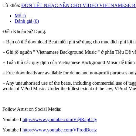
Từ khóa:
ĐÓN TẾT NHẠC NỀN CHO VIDEO VIETNAMESE 
Mô tả
Đánh giá (0)
Điều Khoản Sử Dụng:
» Bạn có thể download Beat miễn phí sử dụng cho mục đích phi lợi n
» Ghi rõ nguồn " Vietnamese Background Music " ở phần Tiêu Đề v
» Tuân thủ các quy định của Vietnamese Background Music để tránh
» Free downloads are available for demo and non-profit purposes only,
» Any unauthorised use of the beats, including commercial use of tagged
works of VPod Music. Under the fullest extent of the law, VProd Music 
Follow Artist on Social Media:
Youtube I
https://
www.youtube.com/ViệtRapCity
Youtube I
https://www.youtube.com/VProdBeatz