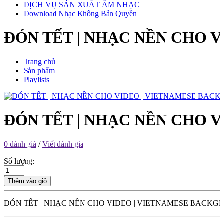
DỊCH VỤ SẢN XUẤT ÂM NHẠC
Download Nhạc Không Bản Quyền
ĐÓN TẾT | NHẠC NỀN CHO
Trang chủ
Sản phẩm
Playlists
ĐÓN TẾT | NHẠC NỀN CHO
0 đánh giá
/
Viết đánh giá
Số lượng:
Thêm vào giỏ
ĐÓN TẾT | NHẠC NỀN CHO VIDEO | VIETNAMESE BACK