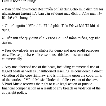
Điều Khoản Sử Dụng:
» Bạn có thể download Beat miễn phí sử dụng cho mục đích phi lợi
nhuận,trong trường hợp bạn cần sử dụng mục đích thương mại,hãy
liên hệ với chúng tôi.
» Ghi rõ nguồn " VProd LoFI " ở phần Tiêu Đề và Mô Tả khi sử
dụng.
» Tuân thủ các quy định của VProd LoFI
để tránh trường hợp bản
quyền.
» Free downloads are available for demo and non-profit purposes
only, Please purchase a license to use this beat instrumental
commercially.
» Any unauthorised use of the beats, including commercial use of
tagged beats as well as unauthorised reselling, is considered a direct
violation of the copyright law and is infringing upon the copyrights
of the works of VPod Music. Under the fullest extent of the law,
VProd Music reserves the right to take legal action or pursue
financial compensation as a result of any breach or violation of the
copyright policy.