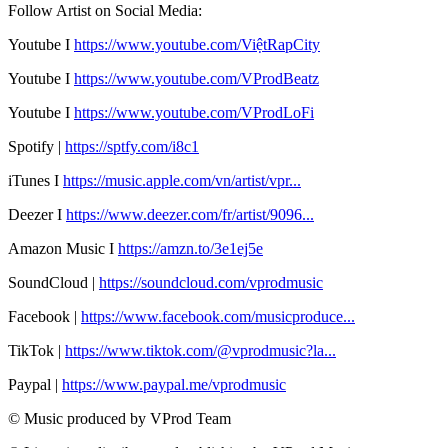
Follow Artist on Social Media:
Youtube I
https://
www.youtube.com/ViệtRapCity
Youtube I
https://www.youtube.com/VProdBeatz
Youtube I
https://www.youtube.com/VProdLoFi
Spotify |
https://sptfy.com/i8c1
iTunes I
https://music.apple.com/vn/artist/vpr...
Deezer I
https://www.deezer.com/fr/artist/9096...
Amazon Music I
https://amzn.to/3e1ej5e​
SoundCloud |
https://soundcloud.com/vprodmusic
Facebook |
https://www.facebook.com/musicproduce...
TikTok |
https://www.tiktok.com/@vprodmusic?la...
Paypal |
https://www.paypal.me/vprodmusic
© Music produced by VProd Team