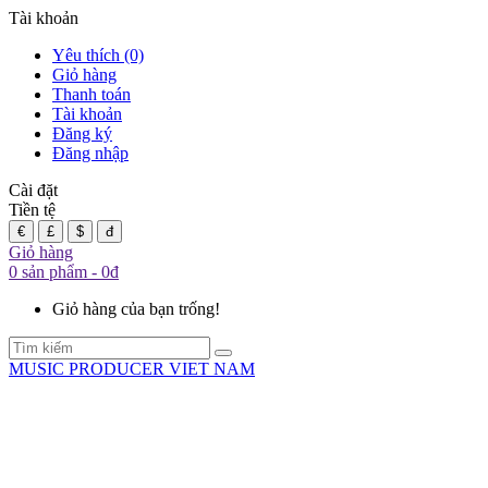
Tài khoản
Yêu thích (0)
Giỏ hàng
Thanh toán
Tài khoản
Đăng ký
Đăng nhập
Cài đặt
Tiền tệ
€
£
$
đ
Giỏ hàng
0 sản phẩm - 0đ
Giỏ hàng của bạn trống!
MUSIC PRODUCER VIET NAM