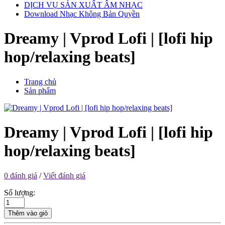
DỊCH VỤ SẢN XUẤT ÂM NHẠC
Download Nhạc Không Bản Quyền
Dreamy | Vprod Lofi | [lofi hip
hop/relaxing beats]
Trang chủ
Sản phẩm
Dreamy | Vprod Lofi | [lofi hip
hop/relaxing beats]
0 đánh giá
/
Viết đánh giá
Số lượng:
Thêm vào giỏ