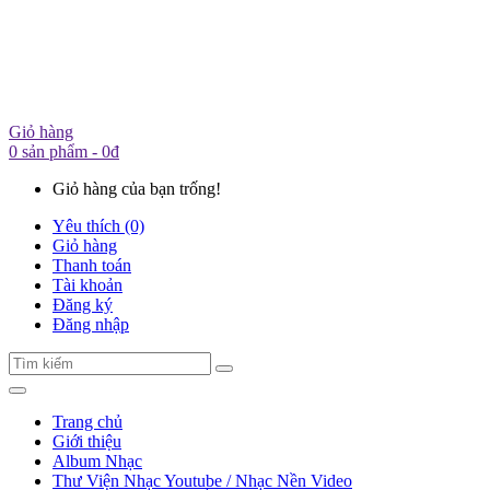
Giỏ hàng
0 sản phẩm - 0đ
Giỏ hàng của bạn trống!
Yêu thích (0)
Giỏ hàng
Thanh toán
Tài khoản
Đăng ký
Đăng nhập
Trang chủ
Giới thiệu
Album Nhạc
Thư Viện Nhạc Youtube / Nhạc Nền Video