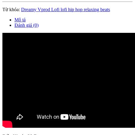
Từ khóa:
Dreamy Vprod Lofi lofi hip hop relaxing beats
Mô tả
Đánh giá (0)