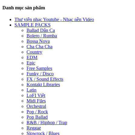
Danh mục sản phẩm
Thư viện nhạc Youtube - Nhạc nền Video
SAMPLE PACKS
Ballad Dân Ca
Bolero / Rumba
Bossa Nova
Cha Cha Cha
Country
EDM
Epic
Free Samples
Funky / Disco
FX / Sound Effects
Kontakt Libraries
Latin
LoFI Việt
Midi Files
Orchestral
Pop / Rock
Pop Ballad
R&B / Hiphop / Trap
Reggae
Slowrock / Blues