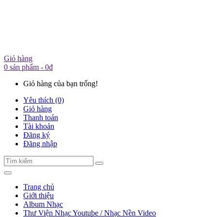
Giỏ hàng
0 sản phẩm - 0đ
Giỏ hàng của bạn trống!
Yêu thích (0)
Giỏ hàng
Thanh toán
Tài khoản
Đăng ký
Đăng nhập
Trang chủ
Giới thiệu
Album Nhạc
Thư Viện Nhạc Youtube / Nhạc Nền Video