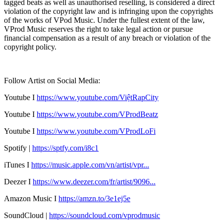
tagged beats as well as unauthorised reselling, is considered a direct
violation of the copyright law and is infringing upon the copyrights
of the works of VPod Music. Under the fullest extent of the law,
VProd Music reserves the right to take legal action or pursue
financial compensation as a result of any breach or violation of the
copyright policy.
Follow Artist on Social Media:
Youtube I
https://
www.youtube.com/ViệtRapCity
Youtube I
https://www.youtube.com/VProdBeatz
Youtube I
https://www.youtube.com/VProdLoFi
Spotify |
https://sptfy.com/i8c1
iTunes I
https://music.apple.com/vn/artist/vpr...
Deezer I
https://www.deezer.com/fr/artist/9096...
Amazon Music I
https://amzn.to/3e1ej5e​
SoundCloud |
https://soundcloud.com/vprodmusic