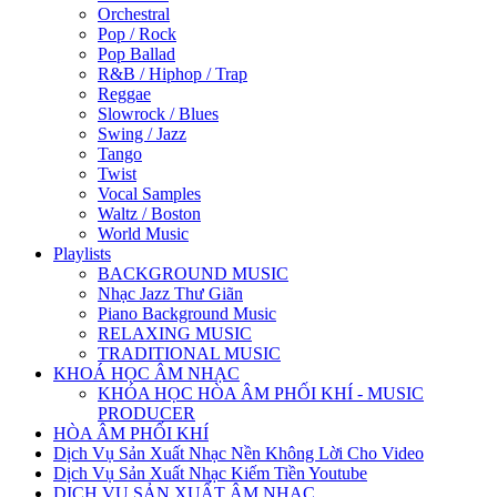
Orchestral
Pop / Rock
Pop Ballad
R&B / Hiphop / Trap
Reggae
Slowrock / Blues
Swing / Jazz
Tango
Twist
Vocal Samples
Waltz / Boston
World Music
Playlists
BACKGROUND MUSIC
Nhạc Jazz Thư Giãn
Piano Background Music
RELAXING MUSIC
TRADITIONAL MUSIC
KHOÁ HỌC ÂM NHẠC
KHÓA HỌC HÒA ÂM PHỐI KHÍ - MUSIC
PRODUCER
HÒA ÂM PHỐI KHÍ
Dịch Vụ Sản Xuất Nhạc Nền Không Lời Cho Video
Dịch Vụ Sản Xuất Nhạc Kiếm Tiền Youtube
DỊCH VỤ SẢN XUẤT ÂM NHẠC