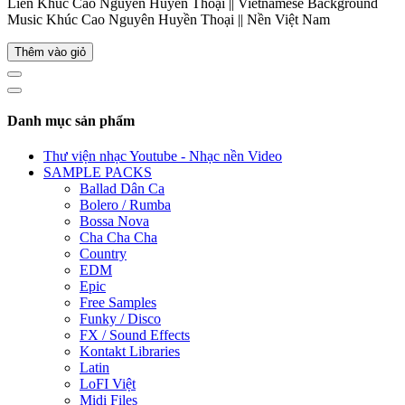
Liên Khúc Cao Nguyên Huyền Thoại || Vietnamese Background
Music Khúc Cao Nguyên Huyền Thoại || Nền Việt Nam
Thêm vào giỏ
Danh mục sản phẩm
Thư viện nhạc Youtube - Nhạc nền Video
SAMPLE PACKS
Ballad Dân Ca
Bolero / Rumba
Bossa Nova
Cha Cha Cha
Country
EDM
Epic
Free Samples
Funky / Disco
FX / Sound Effects
Kontakt Libraries
Latin
LoFI Việt
Midi Files