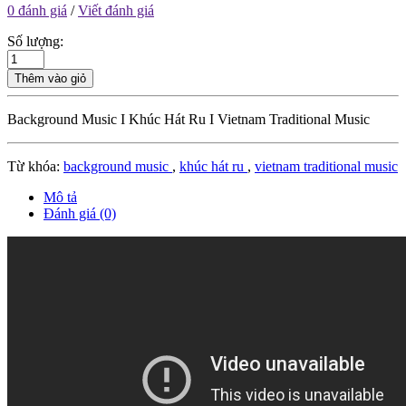
0 đánh giá
/
Viết đánh giá
Số lượng:
Thêm vào giỏ
Background Music I Khúc Hát Ru I Vietnam Traditional Music
Từ khóa:
background music
,
khúc hát ru
,
vietnam traditional music
Mô tả
Đánh giá (0)