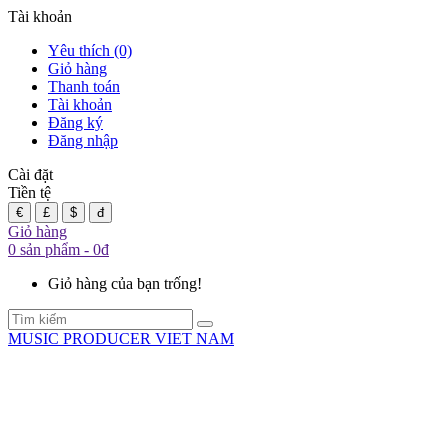
Tài khoản
Yêu thích (0)
Giỏ hàng
Thanh toán
Tài khoản
Đăng ký
Đăng nhập
Cài đặt
Tiền tệ
€
£
$
đ
Giỏ hàng
0 sản phẩm - 0đ
Giỏ hàng của bạn trống!
MUSIC PRODUCER VIET NAM