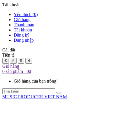
Tài khoản
Yêu thích (0)
Giỏ hàng
Thanh toán
Tài khoản
Đăng ký
Đăng nhập
Cài đặt
Tiền tệ
€
£
$
đ
Giỏ hàng
0 sản phẩm - 0đ
Giỏ hàng của bạn trống!
MUSIC PRODUCER VIET NAM