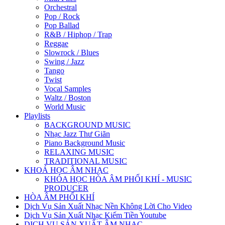
Orchestral
Pop / Rock
Pop Ballad
R&B / Hiphop / Trap
Reggae
Slowrock / Blues
Swing / Jazz
Tango
Twist
Vocal Samples
Waltz / Boston
World Music
Playlists
BACKGROUND MUSIC
Nhạc Jazz Thư Giãn
Piano Background Music
RELAXING MUSIC
TRADITIONAL MUSIC
KHOÁ HỌC ÂM NHẠC
KHÓA HỌC HÒA ÂM PHỐI KHÍ - MUSIC
PRODUCER
HÒA ÂM PHỐI KHÍ
Dịch Vụ Sản Xuất Nhạc Nền Không Lời Cho Video
Dịch Vụ Sản Xuất Nhạc Kiếm Tiền Youtube
DỊCH VỤ SẢN XUẤT ÂM NHẠC