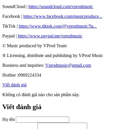
SoundCloud |
https://soundcloud.com/vprodmusic
Facebook |
https://www.facebook.com/musicproduce...
TikTok |
https://www.tiktok.com/@vprodmusic?la...
Paypal |
https://www.paypal.me/vprodmusic
© Music produced by VProd Team
® Licensing, distribute and publishing by VProd Music
Business and inquiries:
Vprodmusic@gmail.com
Hotline :0969224334
Viết đánh giá
Không có đánh giá nào cho sản phẩm này.
Viết đánh giá
Họ tên