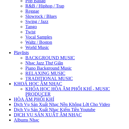
Pop Ballad
R&B / Hiphop / Trap
Reggae
Slowrock / Blues
Swing / Jazz
Tango
Twist
Vocal Samples
Waltz / Boston
World Music
Playlists
BACKGROUND MUSIC
Nhạc Jazz Thư Giãn
Piano Background Music
RELAXING MUSIC
TRADITIONAL MUSIC
KHOÁ HỌC ÂM NHẠC
KHÓA HỌC HÒA ÂM PHỐI KHÍ - MUSIC
PRODUCER
HÒA ÂM PHỐI KHÍ
Dịch Vụ Sản Xuất Nhạc Nền Không Lời Cho Video
Dịch Vụ Sản Xuất Nhạc Kiếm Tiền Youtube
DỊCH VỤ SẢN XUẤT ÂM NHẠC
Albums Nhạc