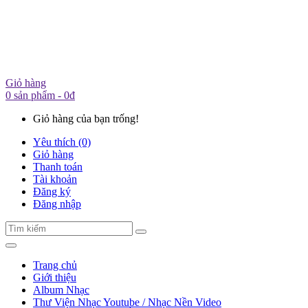
Giỏ hàng
0 sản phẩm - 0đ
Giỏ hàng của bạn trống!
Yêu thích (0)
Giỏ hàng
Thanh toán
Tài khoản
Đăng ký
Đăng nhập
Trang chủ
Giới thiệu
Album Nhạc
Thư Viện Nhạc Youtube / Nhạc Nền Video