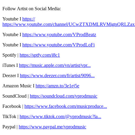
Follow Artist on Social Media:
Youtube I
https://
https://www.youtube.com/channel/UCwZTXDMLRVMigtsQRLZa
Youtube I
https://www.youtube.com/VProdBeatz
Youtube I
https://www.youtube.com/VProdLoFi
Spotify |
https://sptfy.com/i8c1
iTunes I
https://music.apple.com/vn/artist/vpr...
Deezer I
https://www.deezer.com/fr/artist/9096...
Amazon Music I
https://amzn.to/3e1ej5e​
SoundCloud |
https://soundcloud.com/vprodmusic
Facebook |
https://www.facebook.com/musicproduce...
TikTok |
https://www.tiktok.com/@vprodmusic?la...
Paypal |
https://www.paypal.me/vprodmusic