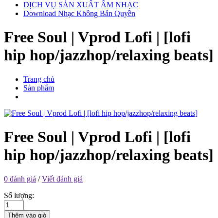
DỊCH VỤ SẢN XUẤT ÂM NHẠC
Download Nhạc Không Bản Quyền
Free Soul | Vprod Lofi | [lofi
hip hop/jazzhop/relaxing beats]
Trang chủ
Sản phẩm
Free Soul | Vprod Lofi | [lofi
hip hop/jazzhop/relaxing beats]
0 đánh giá
/
Viết đánh giá
Số lượng:
Thêm vào giỏ