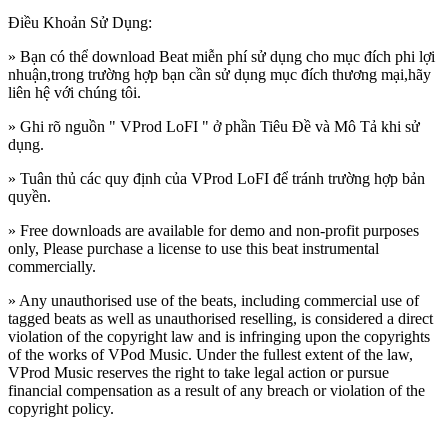
Điều Khoản Sử Dụng:
» Bạn có thể download Beat miễn phí sử dụng cho mục đích phi lợi
nhuận,trong trường hợp bạn cần sử dụng mục đích thương mại,hãy
liên hệ với chúng tôi.
» Ghi rõ nguồn " VProd LoFI " ở phần Tiêu Đề và Mô Tả khi sử
dụng.
» Tuân thủ các quy định của VProd LoFI
để tránh trường hợp bản
quyền.
» Free downloads are available for demo and non-profit purposes
only, Please purchase a license to use this beat instrumental
commercially.
» Any unauthorised use of the beats, including commercial use of
tagged beats as well as unauthorised reselling, is considered a direct
violation of the copyright law and is infringing upon the copyrights
of the works of VPod Music. Under the fullest extent of the law,
VProd Music reserves the right to take legal action or pursue
financial compensation as a result of any breach or violation of the
copyright policy.