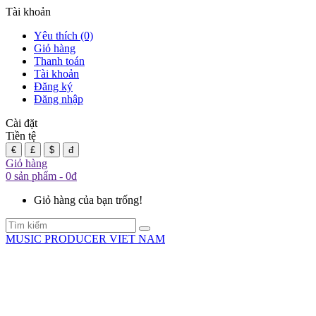
Tài khoản
Yêu thích (0)
Giỏ hàng
Thanh toán
Tài khoản
Đăng ký
Đăng nhập
Cài đặt
Tiền tệ
€
£
$
đ
Giỏ hàng
0 sản phẩm - 0đ
Giỏ hàng của bạn trống!
MUSIC PRODUCER VIET NAM