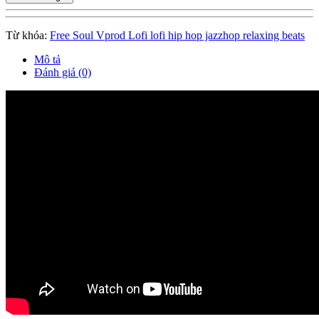
Từ khóa:
Free Soul Vprod Lofi lofi hip hop jazzhop relaxing beats
Mô tả
Đánh giá (0)