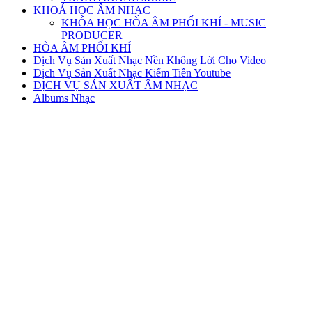
KHOÁ HỌC ÂM NHẠC
KHÓA HỌC HÒA ÂM PHỐI KHÍ - MUSIC
PRODUCER
HÒA ÂM PHỐI KHÍ
Dịch Vụ Sản Xuất Nhạc Nền Không Lời Cho Video
Dịch Vụ Sản Xuất Nhạc Kiếm Tiền Youtube
DỊCH VỤ SẢN XUẤT ÂM NHẠC
Albums Nhạc