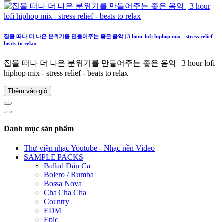
집을 떠나 더 나은 분위기를 만들어주는 좋은 음악 | 3 hour lofi hiphop mix - stress relief -
beats to relax
집을 떠나 더 나은 분위기를 만들어주는 좋은 음악 | 3 hour lofi
hiphop mix - stress relief - beats to relax
Thêm vào giỏ
Danh mục sản phẩm
Thư viện nhạc Youtube - Nhạc nền Video
SAMPLE PACKS
Ballad Dân Ca
Bolero / Rumba
Bossa Nova
Cha Cha Cha
Country
EDM
Epic