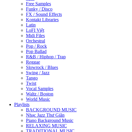
Free Samples
Funky / Disco
FX / Sound Effects
Kontakt Libraries
Latin
LoFI Việt
Midi Files
Orchestral
Pop / Rock
Pop Ballad
R&B / Hiphop / Trap
Reggae
Slowrock / Blues
Swing / Jazz
Tango
Twist
Vocal Samples
Waltz / Boston
World Music
Playlists
BACKGROUND MUSIC
Nhạc Jazz Thư Giãn
Piano Background Music
RELAXING MUSIC
TRADITIONAL MUSIC