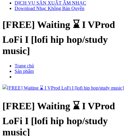
DỊCH VỤ SẢN XUẤT ÂM NHẠC
Download Nhạc Không Bản Quyền
[FREE] Waiting ⌛ I VProd
LoFi I [lofi hip hop/study
music]
Trang chủ
Sản phẩm
[FREE] Waiting ⌛ I VProd
LoFi I [lofi hip hop/study
music]