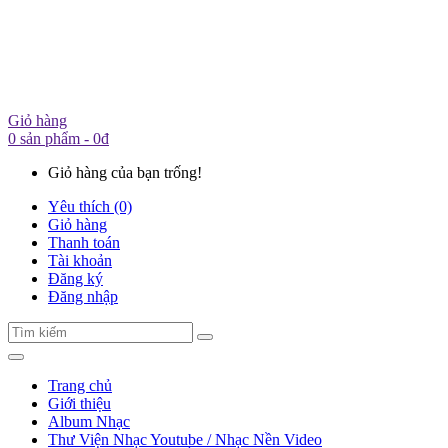
Giỏ hàng
0 sản phẩm - 0đ
Giỏ hàng của bạn trống!
Yêu thích (0)
Giỏ hàng
Thanh toán
Tài khoản
Đăng ký
Đăng nhập
Trang chủ
Giới thiệu
Album Nhạc
Thư Viện Nhạc Youtube / Nhạc Nền Video