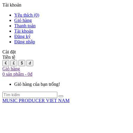
Tài khoản
Yêu thích (0)
Giỏ hàng
Thanh toán
Tài khoản
Đăng ký
Đăng nhập
Cài đặt
Tiền tệ
€
£
$
đ
Giỏ hàng
0 sản phẩm - 0đ
Giỏ hàng của bạn trống!
MUSIC PRODUCER VIET NAM