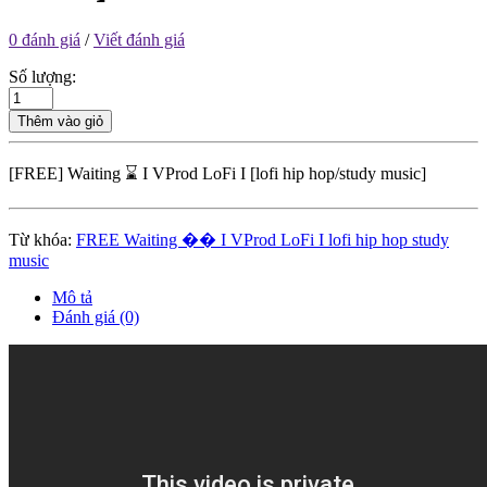
0 đánh giá
/
Viết đánh giá
Số lượng:
Thêm vào giỏ
[FREE] Waiting ⌛ I VProd LoFi I [lofi hip hop/study music]
Từ khóa:
FREE Waiting �� I VProd LoFi I lofi hip hop study
music
Mô tả
Đánh giá (0)