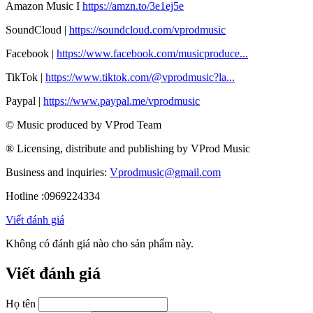
Amazon Music I
https://amzn.to/3e1ej5e​
SoundCloud |
https://soundcloud.com/vprodmusic
Facebook |
https://www.facebook.com/musicproduce...
TikTok |
https://www.tiktok.com/@vprodmusic?la...
Paypal |
https://www.paypal.me/vprodmusic
© Music produced by VProd Team
® Licensing, distribute and publishing by VProd Music
Business and inquiries:
Vprodmusic@gmail.com
Hotline :0969224334
Viết đánh giá
Không có đánh giá nào cho sản phẩm này.
Viết đánh giá
Họ tên