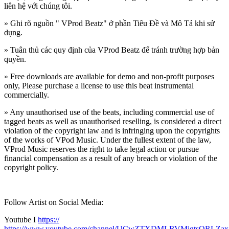
liên hệ với chúng tôi.
» Ghi rõ nguồn " VProd Beatz" ở phần Tiêu Đề và Mô Tả khi sử
dụng.
» Tuân thủ các quy định của VProd Beatz
để tránh trường hợp bản
quyền.
» Free downloads are available for demo and non-profit purposes
only, Please purchase a license to use this beat instrumental
commercially.
» Any unauthorised use of the beats, including commercial use of
tagged beats as well as unauthorised reselling, is considered a direct
violation of the copyright law and is infringing upon the copyrights
of the works of VPod Music. Under the fullest extent of the law,
VProd Music reserves the right to take legal action or pursue
financial compensation as a result of any breach or violation of the
copyright policy.
Follow Artist on Social Media:
Youtube I
https://
https://www.youtube.com/channel/UCwZTXDMLRVMigtsQRLZa