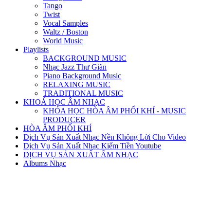
Tango
Twist
Vocal Samples
Waltz / Boston
World Music
Playlists
BACKGROUND MUSIC
Nhạc Jazz Thư Giãn
Piano Background Music
RELAXING MUSIC
TRADITIONAL MUSIC
KHOÁ HỌC ÂM NHẠC
KHÓA HỌC HÒA ÂM PHỐI KHÍ - MUSIC
PRODUCER
HÒA ÂM PHỐI KHÍ
Dịch Vụ Sản Xuất Nhạc Nền Không Lời Cho Video
Dịch Vụ Sản Xuất Nhạc Kiếm Tiền Youtube
DỊCH VỤ SẢN XUẤT ÂM NHẠC
Albums Nhạc