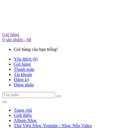
Giỏ hàng
0 sản phẩm - 0đ
Giỏ hàng của bạn trống!
Yêu thích (0)
Giỏ hàng
Thanh toán
Tài khoản
Đăng ký
Đăng nhập
Trang chủ
Giới thiệu
Album Nhạc
Thư Viện Nhạc Youtube / Nhạc Nền Video