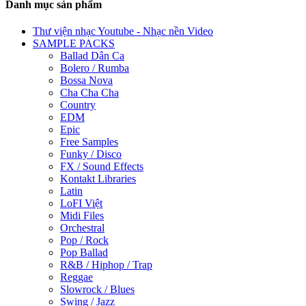
Danh mục sản phẩm
Thư viện nhạc Youtube - Nhạc nền Video
SAMPLE PACKS
Ballad Dân Ca
Bolero / Rumba
Bossa Nova
Cha Cha Cha
Country
EDM
Epic
Free Samples
Funky / Disco
FX / Sound Effects
Kontakt Libraries
Latin
LoFI Việt
Midi Files
Orchestral
Pop / Rock
Pop Ballad
R&B / Hiphop / Trap
Reggae
Slowrock / Blues
Swing / Jazz