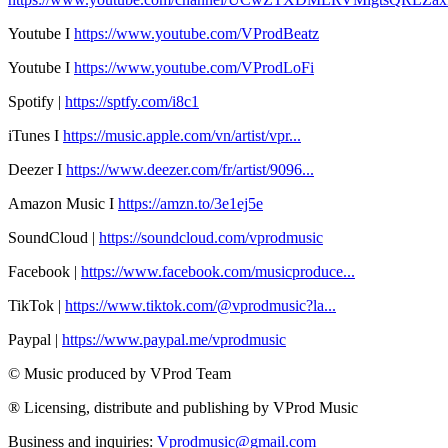
Youtube I
https://www.youtube.com/VProdBeatz
Youtube I
https://www.youtube.com/VProdLoFi
Spotify |
https://sptfy.com/i8c1
iTunes I
https://music.apple.com/vn/artist/vpr...
Deezer I
https://www.deezer.com/fr/artist/9096...
Amazon Music I
https://amzn.to/3e1ej5e​
SoundCloud |
https://soundcloud.com/vprodmusic
Facebook |
https://www.facebook.com/musicproduce...
TikTok |
https://www.tiktok.com/@vprodmusic?la...
Paypal |
https://www.paypal.me/vprodmusic
© Music produced by VProd Team
® Licensing, distribute and publishing by VProd Music
Business and inquiries:
Vprodmusic@gmail.com