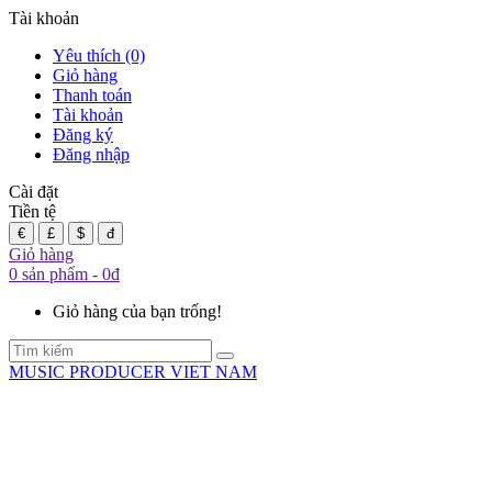
Tài khoản
Yêu thích (0)
Giỏ hàng
Thanh toán
Tài khoản
Đăng ký
Đăng nhập
Cài đặt
Tiền tệ
€
£
$
đ
Giỏ hàng
0 sản phẩm - 0đ
Giỏ hàng của bạn trống!
MUSIC PRODUCER VIET NAM