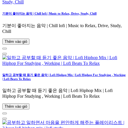
기분이 좋아지는 음악 | Chill lofi | Music to Relax, Drive, Study, Chill
기분이 좋아지는 음악 | Chill lofi | Music to Relax, Drive, Study,
Chill
Thêm vào giỏ
일하고 공부할 때 듣기 좋은 음악 | Lofi Hiphop Mix | Lofi Hiphop For Studying , Working
| Lofi Beats To Relax
일하고 공부할 때 듣기 좋은 음악 | Lofi Hiphop Mix | Lofi
Hiphop For Studying , Working | Lofi Beats To Relax
Thêm vào giỏ