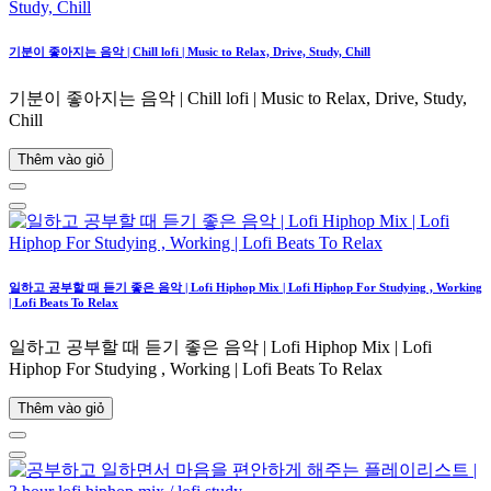
기분이 좋아지는 음악 | Chill lofi | Music to Relax, Drive, Study, Chill
기분이 좋아지는 음악 | Chill lofi | Music to Relax, Drive, Study,
Chill
Thêm vào giỏ
일하고 공부할 때 듣기 좋은 음악 | Lofi Hiphop Mix | Lofi Hiphop For Studying , Working
| Lofi Beats To Relax
일하고 공부할 때 듣기 좋은 음악 | Lofi Hiphop Mix | Lofi
Hiphop For Studying , Working | Lofi Beats To Relax
Thêm vào giỏ