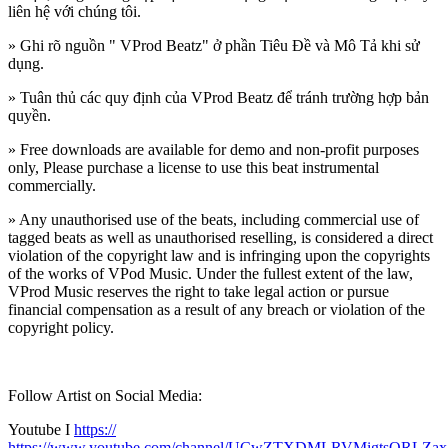
liên hệ với chúng tôi.
» Ghi rõ nguồn " VProd Beatz" ở phần Tiêu Đề và Mô Tả khi sử
dụng.
» Tuân thủ các quy định của VProd Beatz
để tránh trường hợp bản
quyền.
» Free downloads are available for demo and non-profit purposes
only, Please purchase a license to use this beat instrumental
commercially.
» Any unauthorised use of the beats, including commercial use of
tagged beats as well as unauthorised reselling, is considered a direct
violation of the copyright law and is infringing upon the copyrights
of the works of VPod Music. Under the fullest extent of the law,
VProd Music reserves the right to take legal action or pursue
financial compensation as a result of any breach or violation of the
copyright policy.
Follow Artist on Social Media:
Youtube I
https://
https://www.youtube.com/channel/UCwZTXDMLRVMigtsQRLZa