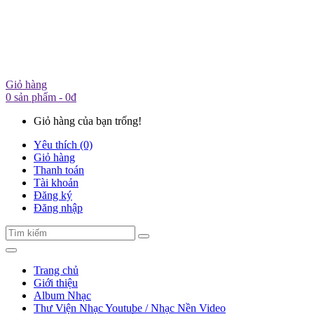
Giỏ hàng
0 sản phẩm - 0đ
Giỏ hàng của bạn trống!
Yêu thích (0)
Giỏ hàng
Thanh toán
Tài khoản
Đăng ký
Đăng nhập
Trang chủ
Giới thiệu
Album Nhạc
Thư Viện Nhạc Youtube / Nhạc Nền Video