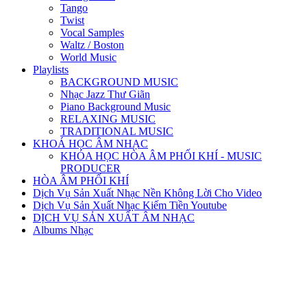
Tango
Twist
Vocal Samples
Waltz / Boston
World Music
Playlists
BACKGROUND MUSIC
Nhạc Jazz Thư Giãn
Piano Background Music
RELAXING MUSIC
TRADITIONAL MUSIC
KHOÁ HỌC ÂM NHẠC
KHÓA HỌC HÒA ÂM PHỐI KHÍ - MUSIC
PRODUCER
HÒA ÂM PHỐI KHÍ
Dịch Vụ Sản Xuất Nhạc Nền Không Lời Cho Video
Dịch Vụ Sản Xuất Nhạc Kiếm Tiền Youtube
DỊCH VỤ SẢN XUẤT ÂM NHẠC
Albums Nhạc