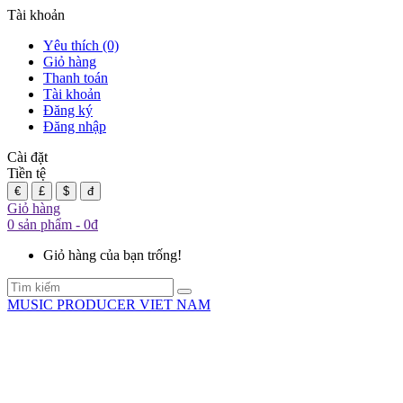
Tài khoản
Yêu thích (0)
Giỏ hàng
Thanh toán
Tài khoản
Đăng ký
Đăng nhập
Cài đặt
Tiền tệ
€
£
$
đ
Giỏ hàng
0 sản phẩm - 0đ
Giỏ hàng của bạn trống!
MUSIC PRODUCER VIET NAM