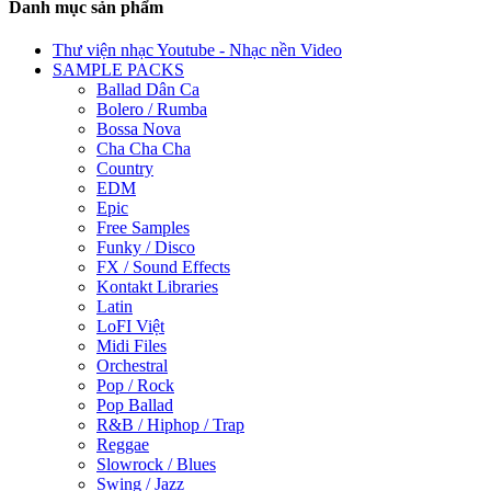
Danh mục sản phẩm
Thư viện nhạc Youtube - Nhạc nền Video
SAMPLE PACKS
Ballad Dân Ca
Bolero / Rumba
Bossa Nova
Cha Cha Cha
Country
EDM
Epic
Free Samples
Funky / Disco
FX / Sound Effects
Kontakt Libraries
Latin
LoFI Việt
Midi Files
Orchestral
Pop / Rock
Pop Ballad
R&B / Hiphop / Trap
Reggae
Slowrock / Blues
Swing / Jazz