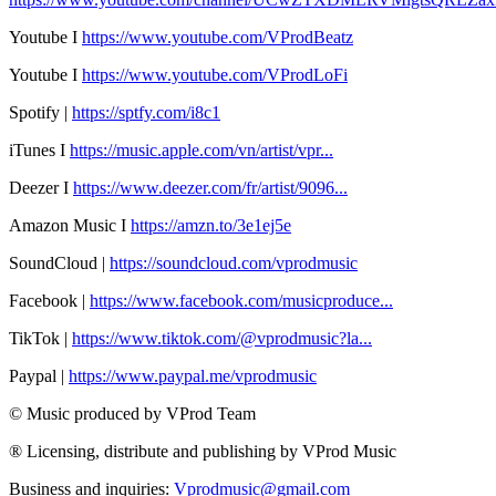
Youtube I
https://www.youtube.com/VProdBeatz
Youtube I
https://www.youtube.com/VProdLoFi
Spotify |
https://sptfy.com/i8c1
iTunes I
https://music.apple.com/vn/artist/vpr...
Deezer I
https://www.deezer.com/fr/artist/9096...
Amazon Music I
https://amzn.to/3e1ej5e​
SoundCloud |
https://soundcloud.com/vprodmusic
Facebook |
https://www.facebook.com/musicproduce...
TikTok |
https://www.tiktok.com/@vprodmusic?la...
Paypal |
https://www.paypal.me/vprodmusic
© Music produced by VProd Team
® Licensing, distribute and publishing by VProd Music
Business and inquiries:
Vprodmusic@gmail.com