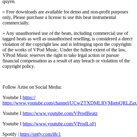
quyền.
» Free downloads are available for demo and non-profit purposes
only, Please purchase a license to use this beat instrumental
commercially.
» Any unauthorised use of the beats, including commercial use of
tagged beats as well as unauthorised reselling, is considered a direct
violation of the copyright law and is infringing upon the copyrights
of the works of VPod Music. Under the fullest extent of the law,
VProd Music reserves the right to take legal action or pursue
financial compensation as a result of any breach or violation of the
copyright policy.
Follow Artist on Social Media:
Youtube I
https://
https://www.youtube.com/channel/UCwZTXDMLRVMigtsQRLZa
Youtube I
https://www.youtube.com/VProdBeatz
Youtube I
https://www.youtube.com/VProdLoFi
Spotify |
https://sptfy.com/i8c1