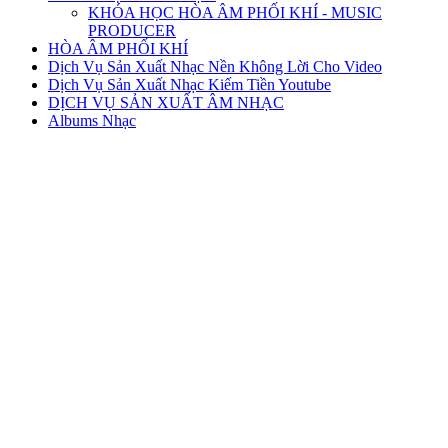
KHÓA HỌC HÒA ÂM PHỐI KHÍ - MUSIC
PRODUCER
HÒA ÂM PHỐI KHÍ
Dịch Vụ Sản Xuất Nhạc Nền Không Lời Cho Video
Dịch Vụ Sản Xuất Nhạc Kiếm Tiền Youtube
DỊCH VỤ SẢN XUẤT ÂM NHẠC
Albums Nhạc