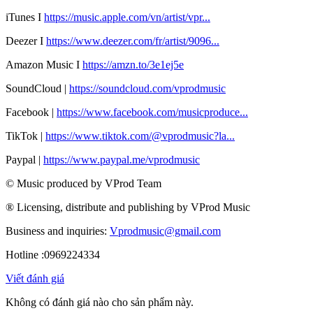
iTunes I
https://music.apple.com/vn/artist/vpr...
Deezer I
https://www.deezer.com/fr/artist/9096...
Amazon Music I
https://amzn.to/3e1ej5e​
SoundCloud |
https://soundcloud.com/vprodmusic
Facebook |
https://www.facebook.com/musicproduce...
TikTok |
https://www.tiktok.com/@vprodmusic?la...
Paypal |
https://www.paypal.me/vprodmusic
© Music produced by VProd Team
® Licensing, distribute and publishing by VProd Music
Business and inquiries:
Vprodmusic@gmail.com
Hotline :0969224334
Viết đánh giá
Không có đánh giá nào cho sản phẩm này.