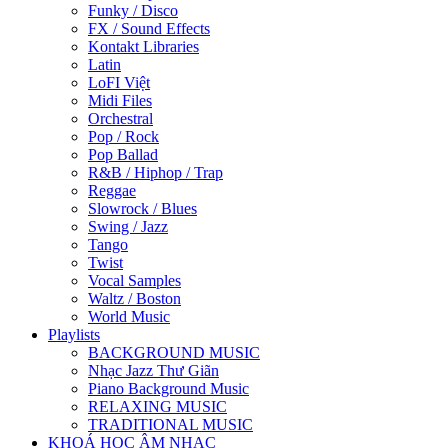
Funky / Disco
FX / Sound Effects
Kontakt Libraries
Latin
LoFI Việt
Midi Files
Orchestral
Pop / Rock
Pop Ballad
R&B / Hiphop / Trap
Reggae
Slowrock / Blues
Swing / Jazz
Tango
Twist
Vocal Samples
Waltz / Boston
World Music
Playlists
BACKGROUND MUSIC
Nhạc Jazz Thư Giãn
Piano Background Music
RELAXING MUSIC
TRADITIONAL MUSIC
KHOÁ HỌC ÂM NHẠC