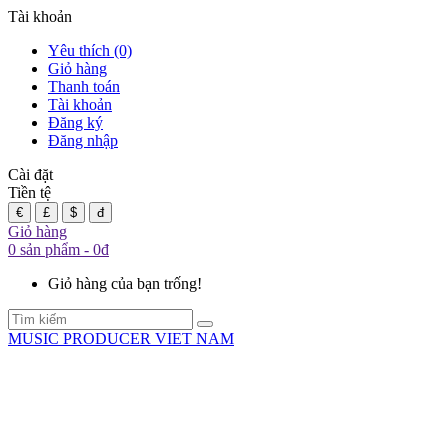
Tài khoản
Yêu thích (0)
Giỏ hàng
Thanh toán
Tài khoản
Đăng ký
Đăng nhập
Cài đặt
Tiền tệ
€
£
$
đ
Giỏ hàng
0 sản phẩm - 0đ
Giỏ hàng của bạn trống!
MUSIC PRODUCER VIET NAM