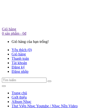
Giỏ hàng
0 sản phẩm - 0đ
Giỏ hàng của bạn trống!
Yêu thích (0)
Giỏ hàng
Thanh toán
Tài khoản
Đăng ký
Đăng nhập
Trang chủ
Giới thiệu
Album Nhạc
Thư Viện Nhạc Youtube / Nhạc Nền Video